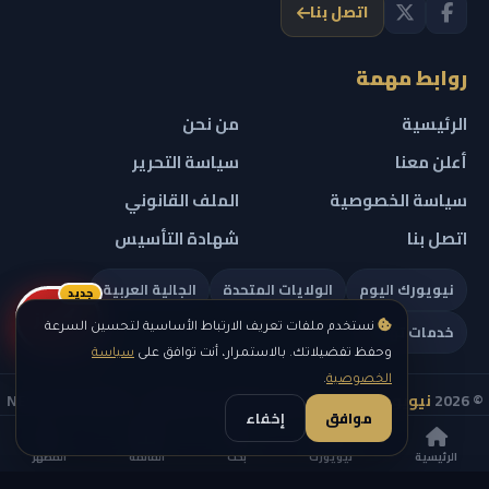
اتصل بنا
روابط مهمة
الرئيسية
من نحن
أعلن معنا
سياسة التحرير
سياسة الخصوصية
الملف القانوني
اتصل بنا
شهادة التأسيس
نيويورك اليوم
الولايات المتحدة
الجالية العربية
جديد
ريلز
خدمات تهمك
نستخدم ملفات تعريف الارتباط الأساسية لتحسين السرعة
وحفظ تفضيلاتك. بالاستمرار، أنت توافق على
سياسة
الخصوصية
.
© 2026
نيويورك نيوز
— جميع الحقوق محفوظة — NEW YORK NEWS
موافق
إخفاء
IN ARABIC LLC — رقم التسجيل 0451351808
الرئيسية
نيويورك
بحث
القائمة
المظهر