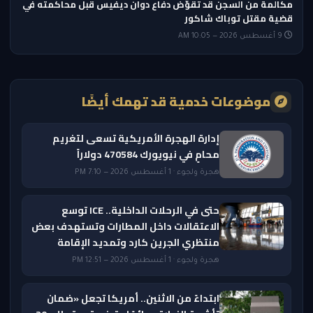
مكالمة من السجن قد تقوّض دفاع دوان ديفيس قبل محاكمته في
قضية مقتل توباك شاكور
9 أغسطس 2026 — 10:05 AM
موضوعات خدمية قد تهمك أيضًا
إدارة الهجرة الأمريكية تسعى لتغريم
محامٍ في نيويورك 470584 دولاراً
هجرة ولجوء · 1 أغسطس 2026 — 7:10 PM
حتى في الرحلات الداخلية.. ICE توسع
الاعتقالات داخل المطارات وتستهدف بعض
منتظري الجرين كارد وتمديد الإقامة
هجرة ولجوء · 1 أغسطس 2026 — 12:51 PM
ابتداءً من الاثنين.. أمريكا تجعل «ضمان