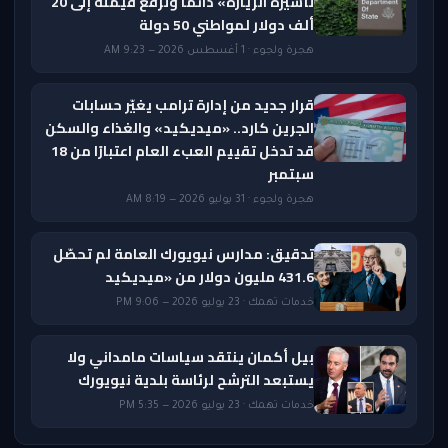
تأشيرة الزيارة» دائمًا وترفع قيمته إلى 20
ألف دولار لمواطني 50 دولة
هجرة ولجوء · 1 أغسطس 2026 — 9:23 AM
قرار جديد من إدارة ترامب يغيّر حسابات
الجرين كارد.. «ميديكيد» والغذاء والسكن
قد تدخل تقييم العبء العام اعتبارًا من 18
سبتمبر
هجرة ولجوء · 31 يوليو 2026 — 8:19 AM
تدقيق: مدارس نيويورك العامة لم تحصّل
431.6 مليون دولار من «ميديكيد
خدمات تهمك · 23 يوليو 2026 — 9:06 PM
بيل أكمان ينتقد سياسات مامداني ولا
يستبعد الترشح لرئاسة بلدية نيويورك
خدمات تهمك · 23 يوليو 2026 — 5:35 PM