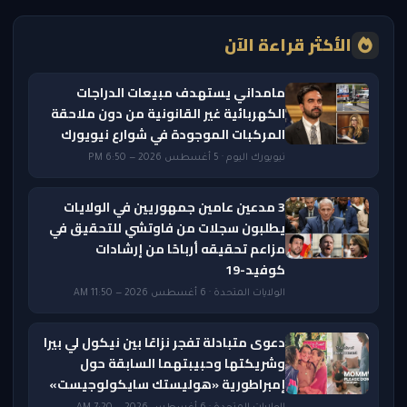
الأكثر قراءة الآن
مامداني يستهدف مبيعات الدراجات
الكهربائية غير القانونية من دون ملاحقة
المركبات الموجودة في شوارع نيويورك
نيويورك اليوم · 5 أغسطس 2026 — 6:50 PM
3 مدعين عامين جمهوريين في الولايات
يطلبون سجلات من فاوتشي للتحقيق في
مزاعم تحقيقه أرباحًا من إرشادات
كوفيد-19
الولايات المتحدة · 6 أغسطس 2026 — 11:50 AM
دعوى متبادلة تفجر نزاعًا بين نيكول لي بيرا
وشريكتها وحبيبتهما السابقة حول
إمبراطورية «هوليستك سايكولوجيست»