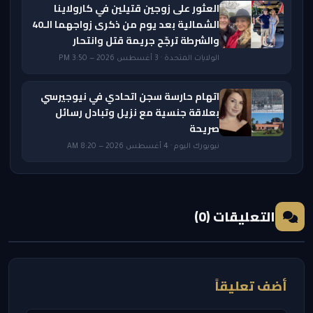
العثور على زوجين قتيلين في كارولاينا
الشمالية بعد يوم من ذكرى زواجهما الـ40
والشرطة ترجّح جريمة قتل وانتحار
الولايات المتحدة · 3 أغسطس 2026 — 3:50 PM
اتهام حارسة سجن اتحادي في نيوجيرسي
بعلاقة جنسية مع نزيل وتبادل رسائل
صريحة
نيويورك اليوم · 4 أغسطس 2026 — 8:20 AM
التعليقات (0)
أضف تعليقاً