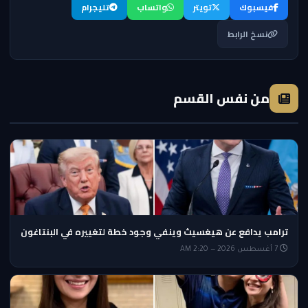
فيسبوك
تويتر
واتساب
تليجرام
نسخ الرابط
من نفس القسم
ترامب يدافع عن هيغسيث وينفي وجود خطة لتغييره في البنتاغون
7 أغسطس 2026 — 2:20 AM