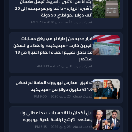
ابتداءً من الاثنين.. أمريكا تجعل «ضمان
تأشيرة الزيارة» دائمًا وترفع قيمته إلى 20
ألف دولار لمواطني 50 دولة
هجرة ولجوء · 1 أغسطس 2026 — 9:23 AM
قرار جديد من إدارة ترامب يغيّر حسابات
الجرين كارد.. «ميديكيد» والغذاء والسكن
قد تدخل تقييم العبء العام اعتبارًا من 18
سبتمبر
هجرة ولجوء · 31 يوليو 2026 — 8:19 AM
تدقيق: مدارس نيويورك العامة لم تحصّل
431.6 مليون دولار من «ميديكيد
خدمات تهمك · 23 يوليو 2026 — 9:06 PM
بيل أكمان ينتقد سياسات مامداني ولا
يستبعد الترشح لرئاسة بلدية نيويورك
خدمات تهمك · 23 يوليو 2026 — 5:35 PM