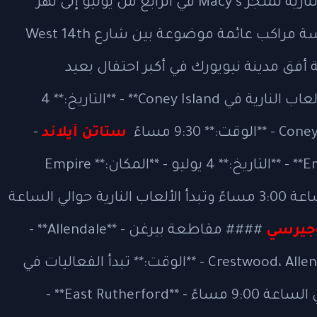
مرة منذ عام 2013، سيعود عرض الألعاب النارية لمتجر Macy's في الرابع من يوليو إلى نهر
Hudson، مما أثار حماسة الناس! على خمسة مراكب عائمة موضوعة بين شارع West 14th
اب النارية أفق مدينة نيويورك في أكبر احتفال بعيد
- **عرض الألعاب النارية في Coney Island** - **التاريخ:** 4
ستاتن آيلاند
-
**احتفال عيد الاستقلال في Empire Outlets** - **التاريخ:** 4 يوليو - **المكان:** Empire
Outlets - **الوقت:** تبدأ الفعاليات في الساعة 3:00 مساءً وتبدأ الألعاب النارية حوالي الساعة
يوجيرسي
#### مقاطعة بيرغن - **Allendale** -
**التاريخ:** 4 يوليو - **المكان:** بحيرة Crestwood، Allendale - **الوقت:** تبدأ الفعاليات في
الساعة 7:30 مساءً وتبدأ الألعاب النارية في الساعة 9:00 مساءً - **East Rutherford** -