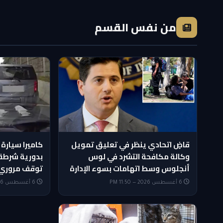
من نفس القسم
قاضٍ اتحادي ينظر في تعليق تمويل
كاميرا سيارة
وكالة مكافحة التشرد في لوس
بدورية شرطة
أنجلوس وسط اتهامات بسوء الإدارة
توقف مروري
6 أغسطس 2026 — 11:50 PM
6 أغسطس 2026 — 11:35 PM