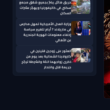
حريق هائل يضرّ بجميع شقق مجمع
سكني في كاليفورنيا ويهجّر عشرات
السكان
وزارة العدل الأميركية تمهل مدارس
في ماريلاند 7 أيام لتغيير سياسة
إخفاء معلومات الهوية الجندرية
عن الأهالي
العثور على زوجين قتيلين في
كارولاينا الشمالية بعد يوم من
ذكرى زواجهما الـ40 والشرطة ترجّح
جريمة قتل وانتحار