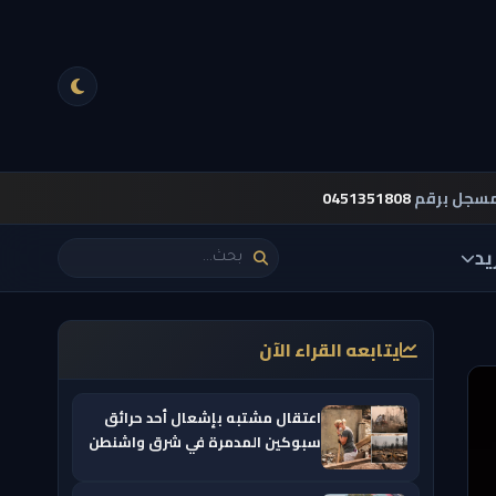
مسجل برقم
0451351808
يد
يتابعه القراء الآن
اعتقال مشتبه بإشعال أحد حرائق
سبوكين المدمرة في شرق واشنطن