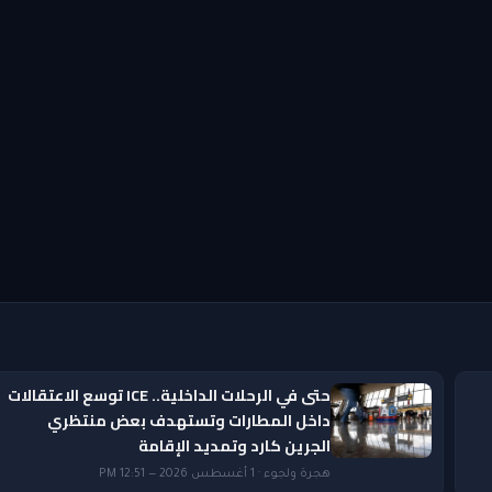
حتى في الرحلات الداخلية.. ICE توسع الاعتقالات
داخل المطارات وتستهدف بعض منتظري
الجرين كارد وتمديد الإقامة
هجرة ولجوء · 1 أغسطس 2026 — 12:51 PM