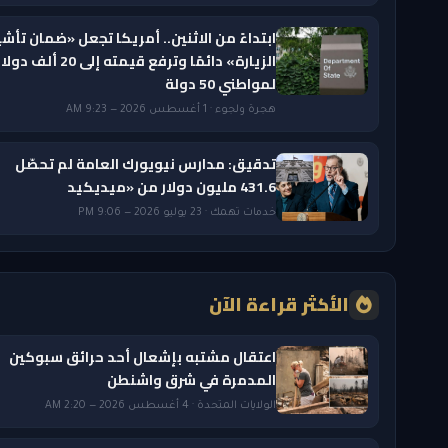
ابتداءً من الاثنين.. أمريكا تجعل «ضمان تأشي
الزيارة» دائمًا وترفع قيمته إلى 20 ألف دول
لمواطني 50 دولة
هجرة ولجوء · 1 أغسطس 2026 — 9:23 AM
تدقيق: مدارس نيويورك العامة لم تحصّل
431.6 مليون دولار من «ميديكيد
خدمات تهمك · 23 يوليو 2026 — 9:06 PM
الأكثر قراءة الآن
اعتقال مشتبه بإشعال أحد حرائق سبوكين
المدمرة في شرق واشنطن
الولايات المتحدة · 4 أغسطس 2026 — 2:20 AM