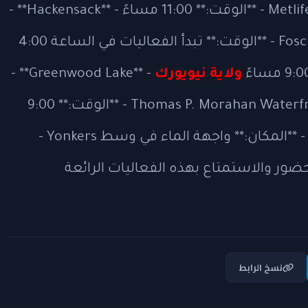
**التاريخ:** 3 و4 يوليو - **المكان:** ملعب Metlife - **الوقت:** 11:00 مساءً - **Hackensack** -
**التاريخ:** 4 يوليو - **المكان:** حديقة Foschini - **الوقت:** تبدأ الفعاليات في الساعة 4:00
ولاية نيويورك
- **Greenwood Lake** -
**التاريخ:** 6 يوليو - **المكان:** حديقة Thomas P. Morahan Waterfront - **الوقت:** 9:00
مساءً #### Yonkers - **التاريخ:** 4 يوليو - **المكان:** واجهة الماء في وسط Yonkers -
ع على الحضور والاستمتاع بهذه الفعاليات الرائعة
نسخ الرابط