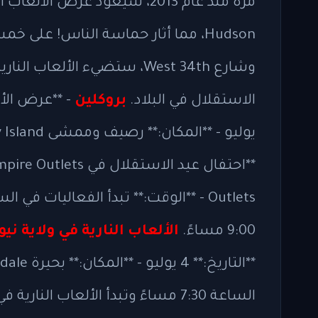
وشارع West 34th، ستضيء الألع
الاستقلال في البلاد.
بروكلين
يوليو - **المكان:** رصيف وممشى Coney Island - **الوقت:** 9:30 مساءً
9:00 مساءً.
الألعاب النارية في ولاية ن