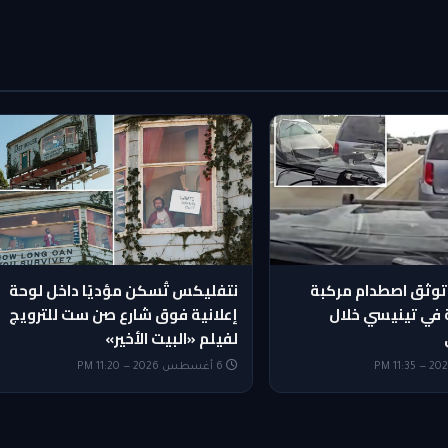
 توثق اصطدام مركبة
نتفليكس تُسكن مؤديًا داخل لوحة
 في تينيسي خلال
إعلانية فوق شارع صن ست للترويج
لفيلم «البيت الأخير»
6 أغسطس 2026 — 11:20 PM