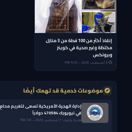
إنقاذ أكثر من 100 قطة من 3 منازل
مكتظة وغير صحية في كوينز
وبرونكس
6 أغسطس 2026 — 11:05 PM
موضوعات خدمية قد تهمك أيضًا
إدارة الهجرة الأمريكية تسعى لتغريم محامٍ
في نيويورك 470584 دولاراً
هجرة ولجوء · 1 أغسطس 2026 — 7:10 PM