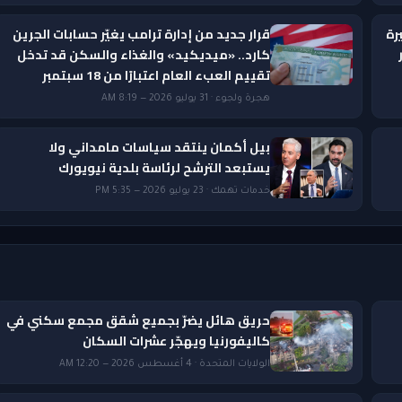
رة
قرار جديد من إدارة ترامب يغيّر حسابات الجرين
ار
كارد.. «ميديكيد» والغذاء والسكن قد تدخل
تقييم العبء العام اعتبارًا من 18 سبتمبر
هجرة ولجوء · 31 يوليو 2026 — 8:19 AM
بيل أكمان ينتقد سياسات مامداني ولا
يستبعد الترشح لرئاسة بلدية نيويورك
خدمات تهمك · 23 يوليو 2026 — 5:35 PM
حريق هائل يضرّ بجميع شقق مجمع سكني في
كاليفورنيا ويهجّر عشرات السكان
الولايات المتحدة · 4 أغسطس 2026 — 12:20 AM