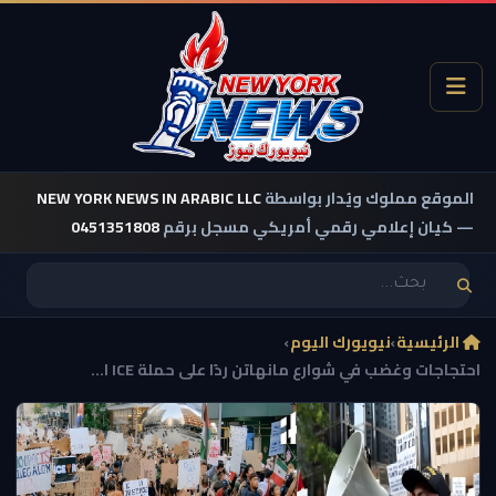
الموقع مملوك ويُدار بواسطة
NEW YORK NEWS IN ARABIC LLC
— كيان إعلامي رقمي أمريكي مسجل برقم
0451351808
الرئيسية
›
نيويورك اليوم
›
احتجاجات وغضب في شوارع مانهاتن ردًا على حملة ICE ا...