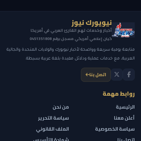
نيويورك نيوز
أخبار وخدمات تهم القارئ العربي في أمريكا
كيان إعلامي أمريكي مسجل برقم 0451351808
متابعة يومية سريعة وواضحة لأخبار نيويورك والولايات المتحدة والجالية
العربية، مع خدمات عملية ودلائل مفيدة بلغة عربية بسيطة.
اتصل بنا
روابط مهمة
الرئيسية
من نحن
أعلن معنا
سياسة التحرير
سياسة الخصوصية
الملف القانوني
اتصل بنا
شهادة التأسيس