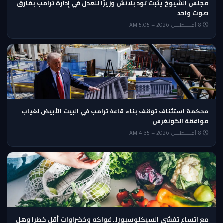
مجلس الشيوخ يثبت تود بلانش وزيرًا للعدل في إدارة ترامب بفارق
صوت واحد
8 أغسطس 2026 — 5:05 AM
محكمة استئناف توقف بناء قاعة ترامب في البيت الأبيض لغياب
موافقة الكونغرس
8 أغسطس 2026 — 4:35 AM
مع اتساع تفشي السيكلوسبورا.. فواكه وخضراوات أقل خطرا وهل