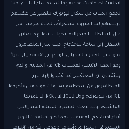
اندلعت احتجاجات عفوية وحاشدة مساء الثلاثاء، حيث
تجمع المئات من سكان نيويورك للتعبير عن غضبهم
ورفضهم لما اعتبروه استعراضًا للقوة غير مبرر من
قبل السلطات الفيدرالية. تحولت شوارع مانهاتن
السفلى إلى ساحة للاحتجاج، حيث سار المتظاهرون
نحو مبنى الهجرة الفيدرالي الواقع في "26 فيدرال بلازا"،
وهو المقر الرئيسي لعمليات ICE في المدينة، والذي
يعتقدون أن المعتقلين قد اقتيدوا إليه. عبر
المتظاهرون عن سخطهم بهتافات قوية مثل «أخرجوا
ICE من نيويورك» و«لا لـ ICE، لا لـ KKK، لا لأمريكا
الفاشية». وقد تبعت الحشود العملاء الفيدراليين
أثناء اقتيادهم للمعتقلين، مما خلق حالة من التوتر
الشديد في الشوارع. وأكد مراد عوض الله من "ائتلاف