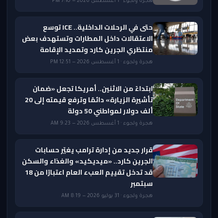
هجرة ولجوء · 1 أغسطس 2026 — 7:10 PM
حتى في الرحلات الداخلية.. ICE توسع
الاعتقالات داخل المطارات وتستهدف بعض
منتظري الجرين كارد وتمديد الإقامة
هجرة ولجوء · 1 أغسطس 2026 — 12:51 PM
ابتداءً من الاثنين.. أمريكا تجعل «ضمان
تأشيرة الزيارة» دائمًا وترفع قيمته إلى 20
ألف دولار لمواطني 50 دولة
هجرة ولجوء · 1 أغسطس 2026 — 9:23 AM
قرار جديد من إدارة ترامب يغيّر حسابات
الجرين كارد.. «ميديكيد» والغذاء والسكن
قد تدخل تقييم العبء العام اعتبارًا من 18
سبتمبر
هجرة ولجوء · 31 يوليو 2026 — 8:19 AM