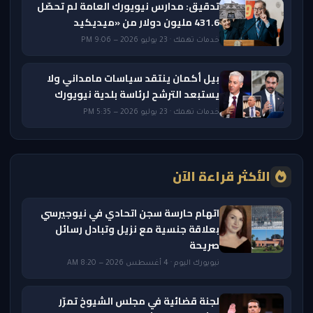
تدقيق: مدارس نيويورك العامة لم تحصّل
431.6 مليون دولار من «ميديكيد
خدمات تهمك · 23 يوليو 2026 — 9:06 PM
بيل أكمان ينتقد سياسات مامداني ولا
يستبعد الترشح لرئاسة بلدية نيويورك
خدمات تهمك · 23 يوليو 2026 — 5:35 PM
الأكثر قراءة الآن
اتهام حارسة سجن اتحادي في نيوجيرسي
بعلاقة جنسية مع نزيل وتبادل رسائل
صريحة
نيويورك اليوم · 4 أغسطس 2026 — 8:20 AM
لجنة قضائية في مجلس الشيوخ تمرّر