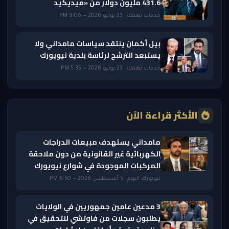
431.6 مليون دولار من «ميديكيد
خدمات تهمك · 23 يوليو 2026 — 9:06 PM
بيل أكمان ينتقد سياسات مامداني ولا
يستبعد الترشح لرئاسة بلدية نيويورك
خدمات تهمك · 23 يوليو 2026 — 5:35 PM
الأكثر قراءة الآن
مامداني يستهدف مبيعات الدراجات
الكهربائية غير القانونية من دون ملاحقة
المركبات الموجودة في شوارع نيويورك
نيويورك اليوم · 5 أغسطس 2026 — 6:50 PM
3 مدعين عامين جمهوريين في الولايات
يطلبون سجلات من فاوتشي للتحقيق في