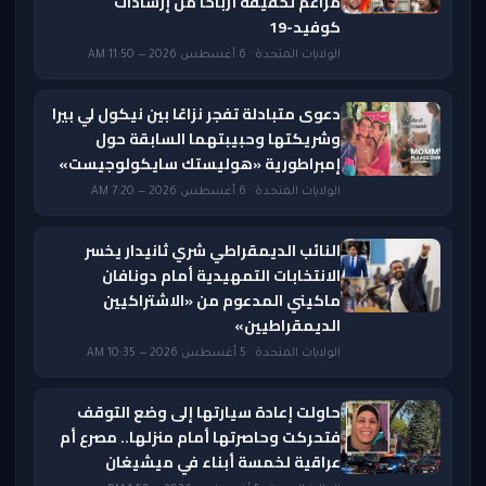
مزاعم تحقيقه أرباحًا من إرشادات
كوفيد-19
الولايات المتحدة · 6 أغسطس 2026 — 11:50 AM
دعوى متبادلة تفجر نزاعًا بين نيكول لي بيرا
وشريكتها وحبيبتهما السابقة حول
إمبراطورية «هوليستك سايكولوجيست»
الولايات المتحدة · 6 أغسطس 2026 — 7:20 AM
النائب الديمقراطي شري ثانيدار يخسر
الانتخابات التمهيدية أمام دونافان
ماكيني المدعوم من «الاشتراكيين
الديمقراطيين»
الولايات المتحدة · 5 أغسطس 2026 — 10:35 AM
حاولت إعادة سيارتها إلى وضع التوقف
فتحركت وحاصرتها أمام منزلها.. مصرع أم
عراقية لخمسة أبناء في ميشيغان