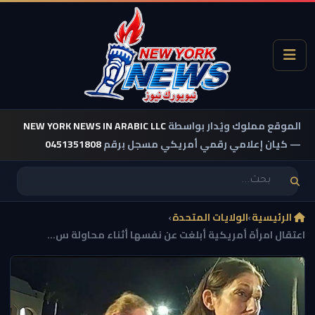
الموقع مملوك ويُدار بواسطة
NEW YORK NEWS IN ARABIC LLC
— كيان إعلامي رقمي أمريكي مسجل برقم
0451351808
الرئيسية
›
الولايات المتحدة
›
اعتقال امرأة أمريكية أبلغت عن نفسها أثناء محاولة س...