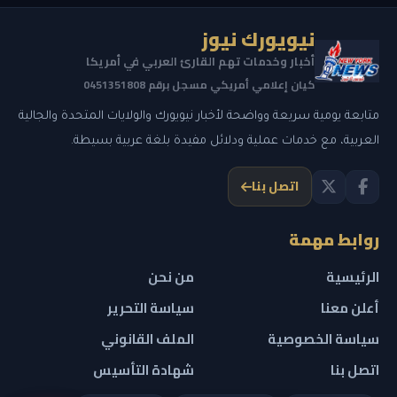
نيويورك نيوز
أخبار وخدمات تهم القارئ العربي في أمريكا
كيان إعلامي أمريكي مسجل برقم 0451351808
متابعة يومية سريعة وواضحة لأخبار نيويورك والولايات المتحدة والجالية
العربية، مع خدمات عملية ودلائل مفيدة بلغة عربية بسيطة.
اتصل بنا
روابط مهمة
الرئيسية
من نحن
أعلن معنا
سياسة التحرير
سياسة الخصوصية
الملف القانوني
اتصل بنا
شهادة التأسيس