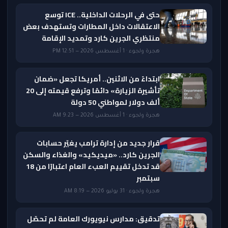
حتى في الرحلات الداخلية.. ICE توسع
الاعتقالات داخل المطارات وتستهدف بعض
منتظري الجرين كارد وتمديد الإقامة
هجرة ولجوء · 1 أغسطس 2026 — 12:51 PM
ابتداءً من الاثنين.. أمريكا تجعل «ضمان
تأشيرة الزيارة» دائمًا وترفع قيمته إلى 20
ألف دولار لمواطني 50 دولة
هجرة ولجوء · 1 أغسطس 2026 — 9:23 AM
قرار جديد من إدارة ترامب يغيّر حسابات
الجرين كارد.. «ميديكيد» والغذاء والسكن
قد تدخل تقييم العبء العام اعتبارًا من 18
سبتمبر
هجرة ولجوء · 31 يوليو 2026 — 8:19 AM
تدقيق: مدارس نيويورك العامة لم تحصّل