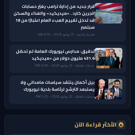
قرار جديد من إدارة ترامب يغيّر حسابات
الجرين كارد.. «ميديكيد» والغذاء والسكن
قد تدخل تقييم العبء العام اعتبارًا من 18
سبتمبر
هجرة ولجوء · 31 يوليو 2026 — 8:19 AM
تدقيق: مدارس نيويورك العامة لم تحصّل
431.6 مليون دولار من «ميديكيد
خدمات تهمك · 23 يوليو 2026 — 9:06 PM
بيل أكمان ينتقد سياسات مامداني ولا
يستبعد الترشح لرئاسة بلدية نيويورك
خدمات تهمك · 23 يوليو 2026 — 5:35 PM
الأكثر قراءة الآن