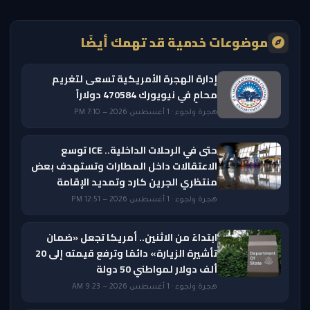
موضوعات خدمية قد تهمك أيضًا
إدارة الهجرة الأمريكية تسعى لتغريم
محامٍ في نيويورك 470584 دولاراً
هجرة ولجوء · 1 أغسطس 2026 — 7:10 PM
حتى في الرحلات الداخلية.. ICE توسع
الاعتقالات داخل المطارات وتستهدف بعض
منتظري الجرين كارد وتمديد الإقامة
هجرة ولجوء · 1 أغسطس 2026 — 12:51 PM
ابتداءً من الاثنين.. أمريكا تجعل «ضمان
تأشيرة الزيارة» دائمًا وترفع قيمته إلى 20
ألف دولار لمواطني 50 دولة
هجرة ولجوء · 1 أغسطس 2026 — 9:23 AM