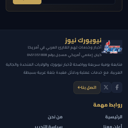
نيويورك نيوز
أخبار وخدمات تهم القارئ العربي في أمريكا
كيان إعلامي أمريكي مسجل برقم 0451351808
متابعة يومية سريعة وواضحة لأخبار نيويورك والولايات المتحدة والجالية
العربية، مع خدمات عملية ودلائل مفيدة بلغة عربية بسيطة.
اتصل بنا
روابط مهمة
الرئيسية
من نحن
أعلن معنا
سياسة التحرير