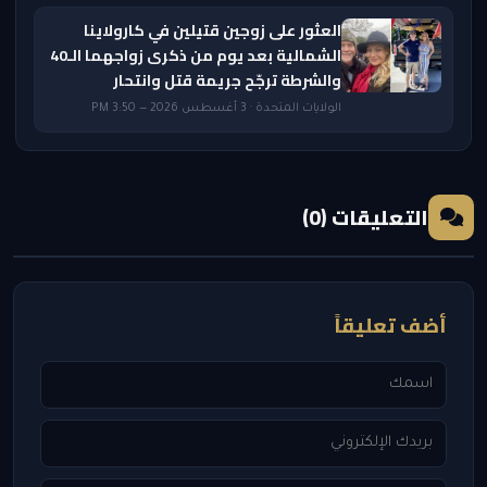
العثور على زوجين قتيلين في كارولاينا
الشمالية بعد يوم من ذكرى زواجهما الـ40
والشرطة ترجّح جريمة قتل وانتحار
الولايات المتحدة · 3 أغسطس 2026 — 3:50 PM
التعليقات (0)
أضف تعليقاً