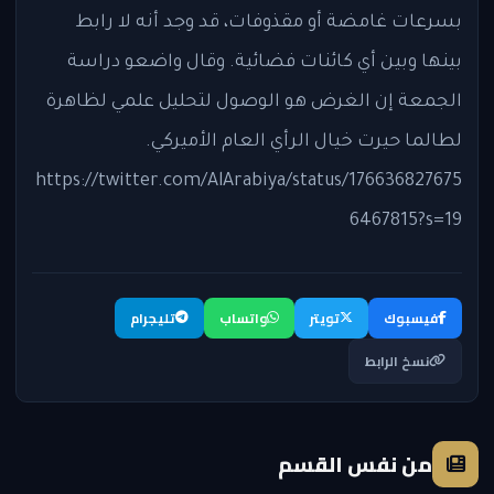
بسرعات غامضة أو مقذوفات، قد وجد أنه لا رابط
بينها وبين أي كائنات فضائية. وقال واضعو دراسة
الجمعة إن الغرض هو الوصول لتحليل علمي لظاهرة
لطالما حيرت خيال الرأي العام الأميركي.
https://twitter.com/AlArabiya/status/176636827675
6467815?s=19
فيسبوك
تويتر
واتساب
تليجرام
نسخ الرابط
من نفس القسم