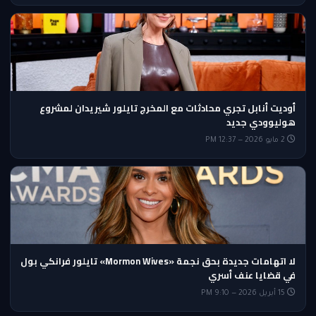
أوديت أنابل تجري محادثات مع المخرج تايلور شيريدان لمشروع
هوليوودي جديد
2 مايو 2026 — 12:37 PM
لا اتهامات جديدة بحق نجمة «Mormon Wives» تايلور فرانكي بول
في قضايا عنف أسري
15 أبريل 2026 — 9:10 PM