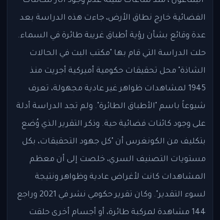
"البنتاغون"، منذ ساعات قليلة عدم وجود آثار للكائنات
الفضائية خارج نطاق الأرض، جاءت هذه الدراسة بعد
عدة وقائع بشأن رؤية أطباق غريبة طائرة في السماء.
حلت الدراسة التي قام بها "مكتب البت في الحالات
الشاذة" محل تحقيقات حكومية أميركية أجريت منذ
1945 لمشاهدات ظواهر غير عادية مجهولة، تعرف
شيوعاً باسم "الأطباق الطائرة". ولم تجد الدراسة أدلة
على وجود كائنات فضائية حية. وذكر التقرير الذي وُضع
بتكليف من الكونغرس أن "كل جهود التحقيقات، بكل
مستويات التصنيف السري، خلصت إلى أن معظم
المشاهدات كانت لأغراض عادية وظواهر ونتيجة
لسوء التقدير". وكان تقرير حكومي نشر في 2021 وراجع
144 مشاهدة لمركبة طائرة، أو أجسام أخرى حلقت