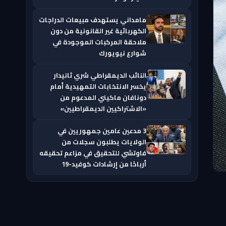
مامداني يستهدف مبيعات الدراجات
الكهربائية غير القانونية من دون
ملاحقة المركبات الموجودة في
شوارع نيويورك
النائب الديمقراطي شري ثانيدار
يخسر الانتخابات التمهيدية أمام
دونافان ماكيني المدعوم من
«الاشتراكيين الديمقراطيين»
3 مدعين عامين جمهوريين في
الولايات يطلبون سجلات من
فاوتشي للتحقيق في مزاعم تحقيقه
أرباحًا من إرشادات كوفيد-19