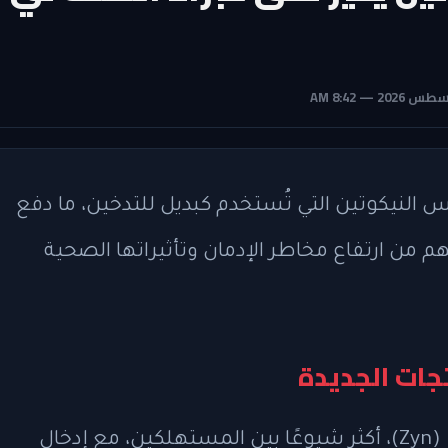
س النيكوتين التي تُستخدم كبديل للتدخين، ما دفع
م من ارتفاع مخاطر الإدمان وتأثيراتها الصحية
تجات الجديدة
أصبحت أكياس النيكوتين، مثل منتج "زين" (Zyn)، أكثر شيوعًا بين المستهلكين، مع إدخال