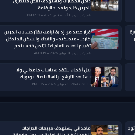
داخل المطارات وتستهدف بعض منتظري
الجرين كارد وتمديد الإقامة
هجرة ولجوء · 1 أغسطس 2026 — 12:51 PM
رة
قرار جديد من إدارة ترامب يغيّر حسابات الجرين
ار
كارد.. «ميديكيد» والغذاء والسكن قد تدخل
تقييم العبء العام اعتبارًا من 18 سبتمبر
هجرة ولجوء · 31 يوليو 2026 — 8:19 AM
بيل أكمان ينتقد سياسات مامداني ولا
يستبعد الترشح لرئاسة بلدية نيويورك
خدمات تهمك · 23 يوليو 2026 — 5:35 PM
تود
مامداني يستهدف مبيعات الدراجات
ق
الكهربائية غير القانونية من دون ملاحقة