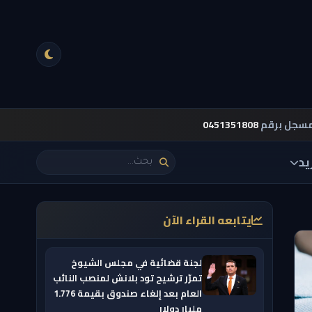
مسجل برقم
0451351808
يد
يتابعه القراء الآن
لجنة قضائية في مجلس الشيوخ
تمرّر ترشيح تود بلانش لمنصب النائب
العام بعد إلغاء صندوق بقيمة 1.776
مليار دولار