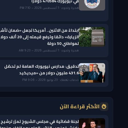
في نيويورك 470584 دولاراً
هجرة ولجوء · 1 أغسطس 2026 — 7:10 PM
ابتداءً من الاثنين.. أمريكا تجعل «ضمان تأشي
الزيارة» دائمًا وترفع قيمته إلى 20 ألف دول
لمواطني 50 دولة
هجرة ولجوء · 1 أغسطس 2026 — 9:23 AM
تدقيق: مدارس نيويورك العامة لم تحصّل
431.6 مليون دولار من «ميديكيد
خدمات تهمك · 23 يوليو 2026 — 9:06 PM
الأكثر قراءة الآن
لجنة قضائية في مجلس الشيوخ تمرّر ترشيح 
بلانش لمنصب النائب العام بعد إلغاء صندو