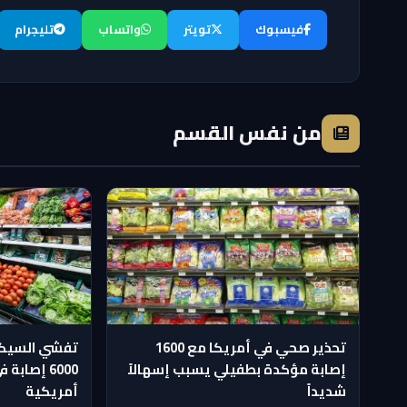
فيسبوك
تويتر
واتساب
تليجرام
من نفس القسم
تحذير صحي في أمريكا مع 1600
تفشي السيك
إصابة مؤكدة بطفيلي يسبب إسهالاً
شديداً
أمريكية