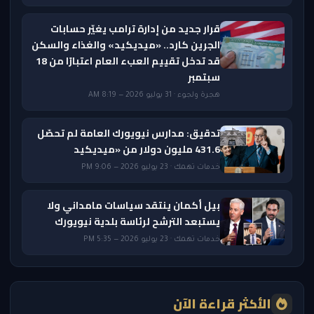
قرار جديد من إدارة ترامب يغيّر حسابات
الجرين كارد.. «ميديكيد» والغذاء والسكن
قد تدخل تقييم العبء العام اعتبارًا من 18
سبتمبر
هجرة ولجوء · 31 يوليو 2026 — 8:19 AM
تدقيق: مدارس نيويورك العامة لم تحصّل
431.6 مليون دولار من «ميديكيد
خدمات تهمك · 23 يوليو 2026 — 9:06 PM
بيل أكمان ينتقد سياسات مامداني ولا
يستبعد الترشح لرئاسة بلدية نيويورك
خدمات تهمك · 23 يوليو 2026 — 5:35 PM
الأكثر قراءة الآن