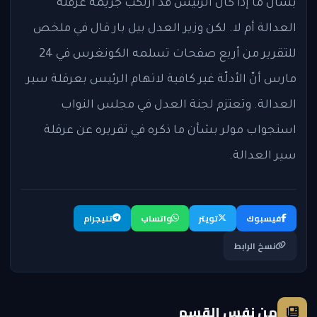
بشأن ما إذا كان الرئيس قد ارتكب جريمة عرقلة
العدالة أم لا. لكن وزير العدل بيل بار قال في ملخص
للتقرير من أربع صفحات تسلمه الكونغرس في 24
مارس أنّ الأدلّة غير كافية لاتهام الرئيس بعرقلة سير
العدالة. وتعتزم لجنة العدل في مجلس النواب
استجواب مولر بشأن ما ذكره في تقريره عن عرقلة
سير العدالة.
فيسبوك
تويتر
واتساب
تليجرام
نسخ الرابط
من نفس القسم