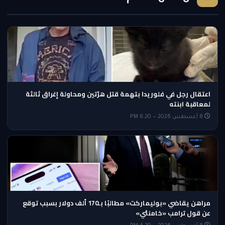
اعتقال رجل في فلوريدا بتهمة قتل هرّتين ومحاولة إغراق ثالثة
لمعاقبة ابنته
8 أغسطس 2026 — 6:20 PM
مراهن يقاضي «بوليماركت» مطالبًا بـ170 ألف دولار بسبب توقع
عن قول ترامب «خامنئي»