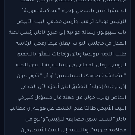
في مجلس النواب بشأن التحقيق الروسي، متهمًا
الديمقراطيين بالسعي لإجراء ”محاكمة صورية“
للرئيس دونالد ترامب. وأرسل محامي البيت الأبيض
بات سيبولون رسالة جوابية إلى جيري نادلر، رئيس لجنة
العدل في مجلس النواب، يعلن فيها رفض الرئاسة
طلب اللجنة تزويدها وثائق وإفادات تتعلّق بالتحقيق
الروسي. وقال المحامي في رسالته إنه لا يحق للجنة
”مضايقة خصومها السياسيين“ أو أن ”تقوم بدون
إذن بإعادة إجراء“ التحقيق الذي أنجزه الآن المدعي
الخاص روبرت مولر. من جهته قال مسؤول كبير في
البيت الأبيض طالبًا عدم الكشف عن هويته إن مطالب
نادلر ”ليست سوى مضايقة للرئيس“ و“نوع من
محاكمة صورية“. وبالنسبة إلى البيت الأبيض فإن