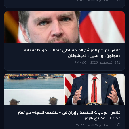
8 أغسطس 2026 — 4:20 PM
فانس يهاجم المرشح الديمقراطي عبد السيد ويصفه بأنه
«مجنون» و«سيئ» لميشيغان
8 أغسطس 2026 — 4:05 PM
فانس: الولايات المتحدة وإيران في «منتصف اللعبة» مع تعثر
محادثات مضيق هرمز
8 أغسطس 2026 — 2:50 PM