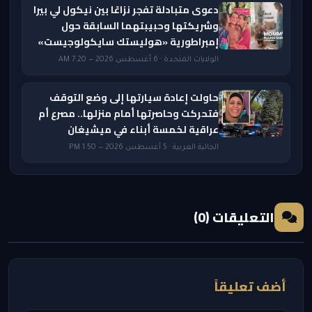
دعوى متبادلة تفجر نزاعًا بين نيكول لي بيرا
وشريكتها وحبيبتهما السابقة حول
إمبراطورية «هوليستك سايكولوجيست»
الولايات المتحدة · 6 أغسطس 2026 — 7:20 AM
حاولت إعادة سيارتها إلى وضع التوقف
فتحركت وحاصرتها أمام منزلها.. مصرع أم
عراقية لخمسة أبناء في ميشيغان
الجالية العربية · 5 أغسطس 2026 — 1:50 PM
التعليقات (0)
أضف تعليقاً