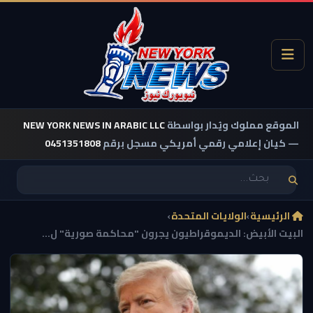
الموقع مملوك ويُدار بواسطة
NEW YORK NEWS IN ARABIC LLC
— كيان إعلامي رقمي أمريكي مسجل برقم
0451351808
الرئيسية
›
الولايات المتحدة
›
البيت الأبيض: الديموقراطيون يجرون "محاكمة صورية" ل...