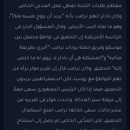
معظم طلبات اللجنة تغطي عمل المدعي الخاص.
وكان نادلر اتهم ترامب بأنه ”يريد أن يتوج نفسه ملكاً“،
وهو ما نفاه البيت الأبيض. وقال المسؤول البارز في
الرئاسة الأمريكية إن التحقيق في تواطؤ محتمل بين
موسكو وفريق حملة دونالد ترامب ”أجري بطريقة
مثالية“ و“المشكلة هي أن نادلر لا يروق له ما خلص
إليه“ التحقيق. وكان ترامب قال إن تقرير مولر برأه من
تهم التواطؤ مع روسيا، لكن الديمقراطيين يريدون
التحقيق، فيما إذا كان الرئيس الجمهوري سعى فعلاً
إلى عرقلة سير العدالة. وتحدث مولر في تقريره عن
عشر حالات سعى خلالها ترامب لمنع استكمال
التحقيق، لكن المدّعي الخاص لم يصل إلى استنتاج