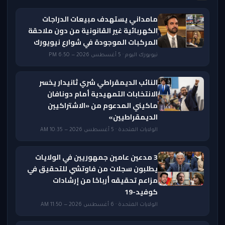
مامداني يستهدف مبيعات الدراجات
الكهربائية غير القانونية من دون ملاحقة
المركبات الموجودة في شوارع نيويورك
نيويورك اليوم · 5 أغسطس 2026 — 6:50 PM
النائب الديمقراطي شري ثانيدار يخسر
الانتخابات التمهيدية أمام دونافان
ماكيني المدعوم من «الاشتراكيين
الديمقراطيين»
الولايات المتحدة · 5 أغسطس 2026 — 10:35 AM
3 مدعين عامين جمهوريين في الولايات
يطلبون سجلات من فاوتشي للتحقيق في
مزاعم تحقيقه أرباحًا من إرشادات
كوفيد-19
الولايات المتحدة · 6 أغسطس 2026 — 11:50 AM