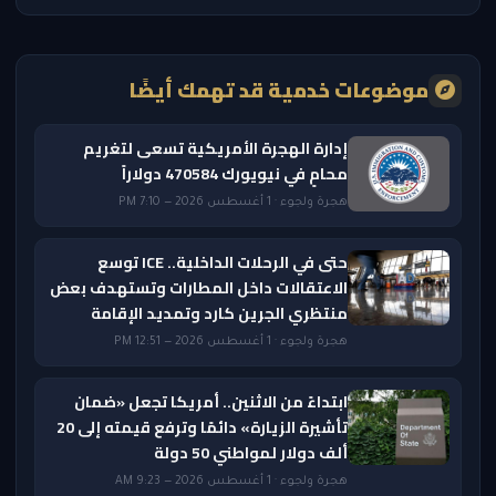
موضوعات خدمية قد تهمك أيضًا
إدارة الهجرة الأمريكية تسعى لتغريم
محامٍ في نيويورك 470584 دولاراً
هجرة ولجوء · 1 أغسطس 2026 — 7:10 PM
حتى في الرحلات الداخلية.. ICE توسع
الاعتقالات داخل المطارات وتستهدف بعض
منتظري الجرين كارد وتمديد الإقامة
هجرة ولجوء · 1 أغسطس 2026 — 12:51 PM
ابتداءً من الاثنين.. أمريكا تجعل «ضمان
تأشيرة الزيارة» دائمًا وترفع قيمته إلى 20
ألف دولار لمواطني 50 دولة
هجرة ولجوء · 1 أغسطس 2026 — 9:23 AM