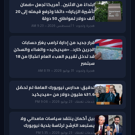
ابتداءً من الاثنين.. أمريكا تجعل «ضمان
تأشيرة الزيارة» دائمًا وترفع قيمته إلى 20
ألف دولار لمواطني 50 دولة
هجرة ولجوء · 1 أغسطس 2026 — 9:23 AM
قرار جديد من إدارة ترامب يغيّر حسابات
الجرين كارد.. «ميديكيد» والغذاء والسكن
قد تدخل تقييم العبء العام اعتبارًا من 18
سبتمبر
هجرة ولجوء · 31 يوليو 2026 — 8:19 AM
تدقيق: مدارس نيويورك العامة لم تحصّل
431.6 مليون دولار من «ميديكيد
خدمات تهمك · 23 يوليو 2026 — 9:06 PM
بيل أكمان ينتقد سياسات مامداني ولا
يستبعد الترشح لرئاسة بلدية نيويورك
خدمات تهمك · 23 يوليو 2026 — 5:35 PM