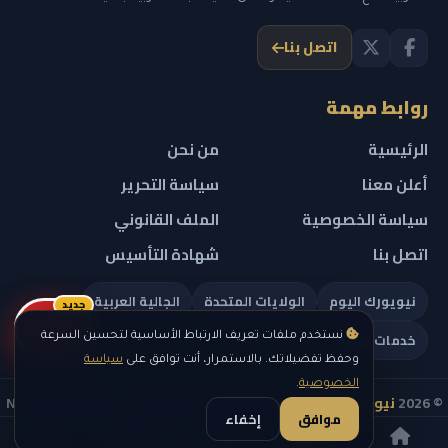
اتصل بنا
روابط مهمة
الرئيسية
من نحن
أعلن معنا
سياسة التحرير
سياسة الخصوصية
الملف القانوني
اتصل بنا
شهادة التأسيس
نيويورك اليوم
الولايات المتحدة
الجالية العربية
جديد
ريلز
خدمات تهمك
نستخدم ملفات تعريف الارتباط الأساسية لتحسين السرعة
وحفظ تفضيلاتك. بالاستمرار، أنت توافق على
سياسة
الخصوصية
.
© 2026
نيويورك نيوز
— جميع الحقوق محفوظة — NEW YORK NEWS
موافق
إخفاء
IN ARABIC LLC — رقم التسجيل 0451351808