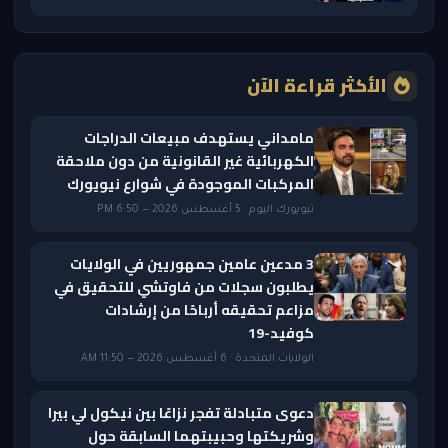
الأكثر قراءة الآن
مامداني يستهدف مبيعات الدراجات
الكهربائية غير القانونية من دون ملاحقة
المركبات الموجودة في شوارع نيويورك
نيويورك اليوم · 5 أغسطس 2026 — 6:50 PM
3 مدعين عامين جمهوريين في الولايات
يطلبون سجلات من فاوتشي للتحقيق في
مزاعم تحقيقه أرباحًا من إرشادات
كوفيد-19
الولايات المتحدة · 6 أغسطس 2026 — 11:50 AM
دعوى متبادلة تفجر نزاعًا بين نيكول لي بيرا
وشريكتها وحبيبتهما السابقة حول