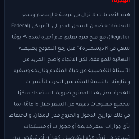
الهجرة؟
هذه التعديلات لا تزال في مرحلة «الإشعار وجمع
التعليقات» ضمن السجل الفدرالي الأمريكي (Federal
Register)، مع فتح فترة تعليق عام أخيرة لمدة ٣٠ يومًا
تنتهي في ١٩ ديسمبر ٢٠٢٥ قبل رفع النموذج بصيغته
النهائية للموافقة. لكن الاتجاه واضح: المزيد من
الأسئلة التفصيلية عن حياة المتقدم وتاريخه وسفره
وعناوينه. بالنسبة للمتقدمين العرب لتأشيرات
الهجرة، يعني هذا المقترح ضرورة الاستعداد مبكرًا
بتجميع معلومات دقيقة عن السفر خلال ١٥ عامًا، بما
في ذلك تواريخ الدخول والخروج قدر الإمكان، والاحتفاظ
بأي جوازات سفر قديمة أو حجوزات أو مستندات
تساعد في تذكّر هذه التفاصيل. كما أن أي تناقض بين