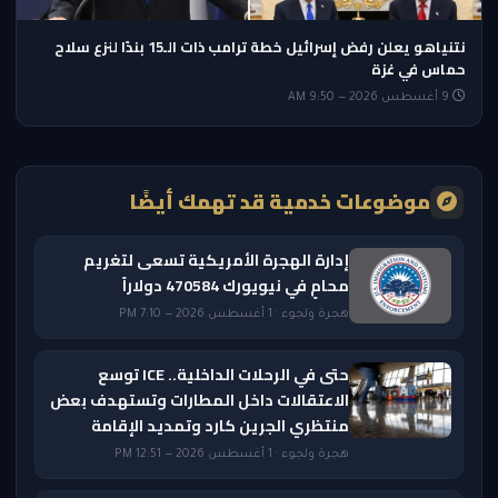
نتنياهو يعلن رفض إسرائيل خطة ترامب ذات الـ15 بندًا لنزع سلاح
حماس في غزة
9 أغسطس 2026 — 9:50 AM
موضوعات خدمية قد تهمك أيضًا
إدارة الهجرة الأمريكية تسعى لتغريم
محامٍ في نيويورك 470584 دولاراً
هجرة ولجوء · 1 أغسطس 2026 — 7:10 PM
حتى في الرحلات الداخلية.. ICE توسع
الاعتقالات داخل المطارات وتستهدف بعض
منتظري الجرين كارد وتمديد الإقامة
هجرة ولجوء · 1 أغسطس 2026 — 12:51 PM