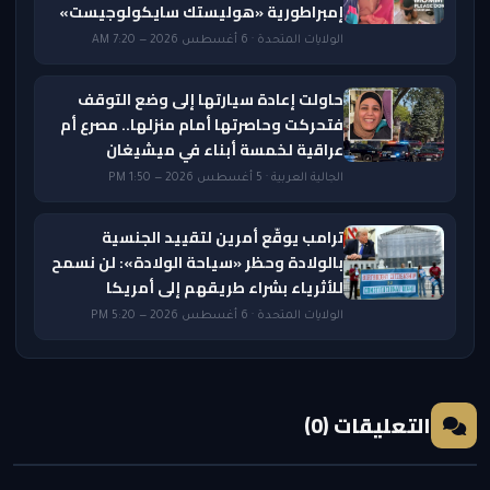
إمبراطورية «هوليستك سايكولوجيست»
الولايات المتحدة · 6 أغسطس 2026 — 7:20 AM
حاولت إعادة سيارتها إلى وضع التوقف
فتحركت وحاصرتها أمام منزلها.. مصرع أم
عراقية لخمسة أبناء في ميشيغان
الجالية العربية · 5 أغسطس 2026 — 1:50 PM
ترامب يوقّع أمرين لتقييد الجنسية
بالولادة وحظر «سياحة الولادة»: لن نسمح
للأثرياء بشراء طريقهم إلى أمريكا
الولايات المتحدة · 6 أغسطس 2026 — 5:20 PM
التعليقات (0)