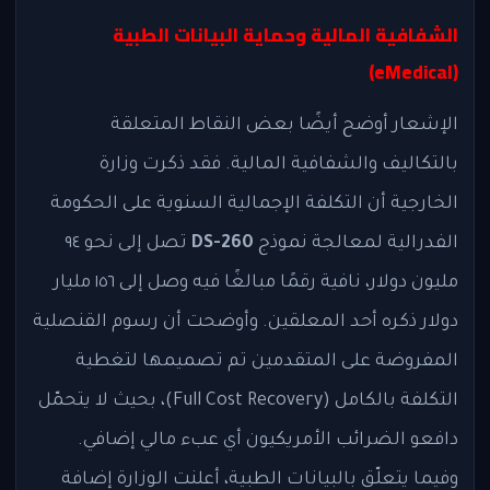
الشفافية المالية وحماية البيانات الطبية
(eMedical)
الإشعار أوضح أيضًا بعض النقاط المتعلقة
بالتكاليف والشفافية المالية. فقد ذكرت وزارة
الخارجية أن التكلفة الإجمالية السنوية على الحكومة
الفدرالية لمعالجة نموذج
DS-260
تصل إلى نحو ٩٤
مليون دولار، نافية رقمًا مبالغًا فيه وصل إلى ١٥٦ مليار
دولار ذكره أحد المعلقين. وأوضحت أن رسوم القنصلية
المفروضة على المتقدمين تم تصميمها لتغطية
التكلفة بالكامل (Full Cost Recovery)، بحيث لا يتحمّل
دافعو الضرائب الأمريكيون أي عبء مالي إضافي.
وفيما يتعلّق بالبيانات الطبية، أعلنت الوزارة إضافة