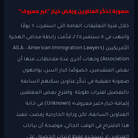
صعوبة تذكّر العناوين ورفض خيار “غير معروف”
خلال فترة التعليقات العامة التي استمرت ٦٠ يومًا
وانتهت في ٨ سبتمبر ٢٠٢٥، قدّمت رابطة محامي الهجرة
الأمريكيين (AILA – American Immigration Lawyers
Association) وجهات أخرى عدة ملاحظات، منها أن
بعض المتقدمين، خصوصًا كبار السن، يواجهون
صعوبة حقيقية في تذكّر عناوين سكنهم السابقة
بالتفصيل لفترات طويلة. واقترح بعض المعلقين
إضافة خيار «غير معروف» (Unknown) في خانة
العناوين السابقة، لكن وزارة الخارجية رفضت تنفيذ
هذا الاقتراح في الوقت الحالي، موضحة أن بيانات
العناوين لا تُستخدم فقط لإثبات الحصول على