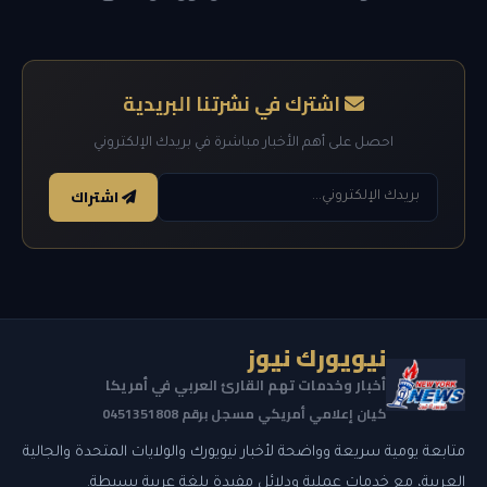
اشترك في نشرتنا البريدية
احصل على أهم الأخبار مباشرة في بريدك الإلكتروني
اشتراك
نيويورك نيوز
أخبار وخدمات تهم القارئ العربي في أمريكا
كيان إعلامي أمريكي مسجل برقم 0451351808
متابعة يومية سريعة وواضحة لأخبار نيويورك والولايات المتحدة والجالية
العربية، مع خدمات عملية ودلائل مفيدة بلغة عربية بسيطة.