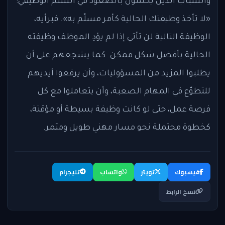
والشباب الذين يحلمون بالصعود في السلم الوظيفي:
«لا تأخذ وظيفتك الحالية كأمر مسلّم به». فبرأيه،
الوظيفة التالية لن تأتي إذا لم يؤدِ الموظف وظيفته
الحالية بأفضل شكل ممكن. كما يشجعهم على أن
يطلبوا المزيد من المسؤوليات، وأن يرفعوا أيديهم
للتطوّع في المهام الصعبة، وأن يتعاملوا مع كل
فرصة عمل، حتى لو كانت وظيفة بسيطة أو مؤقتة،
كخطوة محتملة نحو مسار مهني طويل ومثمر.
فيسبوك
تويتر
واتساب
تليجرام
نسخ الرابط