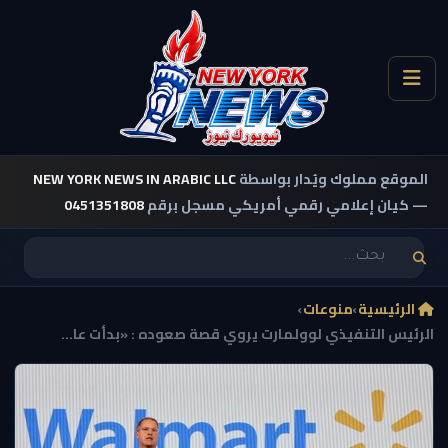
الموقع مملوك ويُدار بواسطة
NEW YORK NEWS IN ARABIC LLC
— كيان إعلامي رقمي أمريكي مسجل برقم
0451351808
الرئيسية
›
منوعات
›
الرئيس التنفيذي لوولمارت يروي قصة صعوده : «بدأت عا...