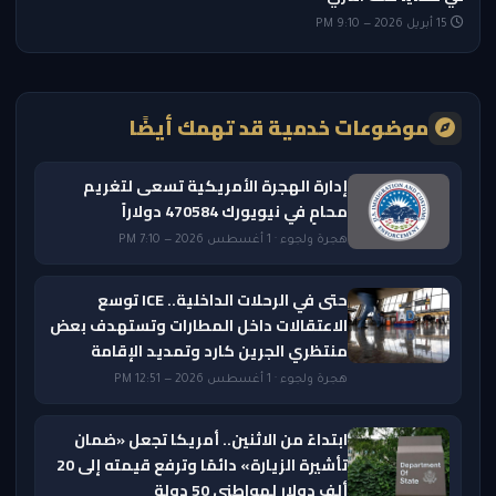
15 أبريل 2026 — 9:10 PM
موضوعات خدمية قد تهمك أيضًا
إدارة الهجرة الأمريكية تسعى لتغريم
محامٍ في نيويورك 470584 دولاراً
هجرة ولجوء · 1 أغسطس 2026 — 7:10 PM
حتى في الرحلات الداخلية.. ICE توسع
الاعتقالات داخل المطارات وتستهدف بعض
منتظري الجرين كارد وتمديد الإقامة
هجرة ولجوء · 1 أغسطس 2026 — 12:51 PM
ابتداءً من الاثنين.. أمريكا تجعل «ضمان
تأشيرة الزيارة» دائمًا وترفع قيمته إلى 20
ألف دولار لمواطني 50 دولة