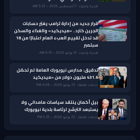
هجرة ولجوء · 1 أغسطس 2026 — 9:23 AM
قرار جديد من إدارة ترامب يغيّر حسابات
الجرين كارد.. «ميديكيد» والغذاء والسكن
قد تدخل تقييم العبء العام اعتبارًا من 18
سبتمبر
هجرة ولجوء · 31 يوليو 2026 — 8:19 AM
تدقيق: مدارس نيويورك العامة لم تحصّل
431.6 مليون دولار من «ميديكيد
خدمات تهمك · 23 يوليو 2026 — 9:06 PM
بيل أكمان ينتقد سياسات مامداني ولا
يستبعد الترشح لرئاسة بلدية نيويورك
خدمات تهمك · 23 يوليو 2026 — 5:35 PM