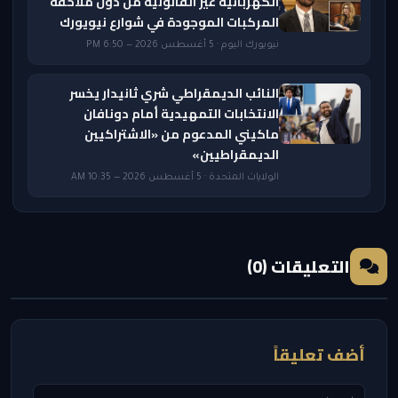
الكهربائية غير القانونية من دون ملاحقة
المركبات الموجودة في شوارع نيويورك
نيويورك اليوم · 5 أغسطس 2026 — 6:50 PM
النائب الديمقراطي شري ثانيدار يخسر
الانتخابات التمهيدية أمام دونافان
ماكيني المدعوم من «الاشتراكيين
الديمقراطيين»
الولايات المتحدة · 5 أغسطس 2026 — 10:35 AM
التعليقات (0)
أضف تعليقاً