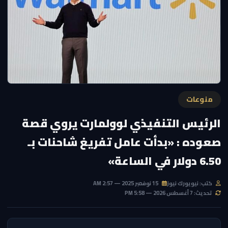
منوعات
الرئيس التنفيذي لوولمارت يروي قصة
صعوده : «بدأت عامل تفريغ شاحنات بـ
6.50 دولار في الساعة»
كتب: نيويورك نيوز
15 نوفمبر 2025 — 2:57 AM
تحديث: 7 أغسطس 2026 — 5:58 PM