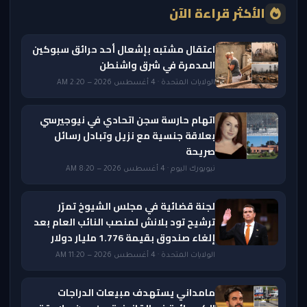
الأكثر قراءة الآن
اعتقال مشتبه بإشعال أحد حرائق سبوكين
المدمرة في شرق واشنطن
الولايات المتحدة · 4 أغسطس 2026 — 2:20 AM
اتهام حارسة سجن اتحادي في نيوجيرسي
بعلاقة جنسية مع نزيل وتبادل رسائل
صريحة
نيويورك اليوم · 4 أغسطس 2026 — 8:20 AM
لجنة قضائية في مجلس الشيوخ تمرّر
ترشيح تود بلانش لمنصب النائب العام بعد
إلغاء صندوق بقيمة 1.776 مليار دولار
الولايات المتحدة · 4 أغسطس 2026 — 11:20 AM
مامداني يستهدف مبيعات الدراجات