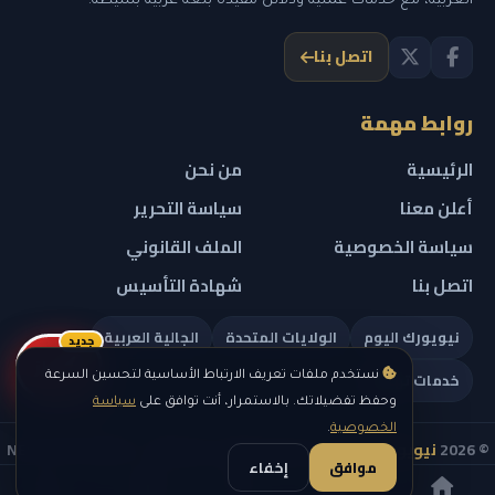
العربية، مع خدمات عملية ودلائل مفيدة بلغة عربية بسيطة.
اتصل بنا
روابط مهمة
الرئيسية
من نحن
أعلن معنا
سياسة التحرير
سياسة الخصوصية
الملف القانوني
اتصل بنا
شهادة التأسيس
نيويورك اليوم
الولايات المتحدة
الجالية العربية
جديد
ريلز
خدمات تهمك
نستخدم ملفات تعريف الارتباط الأساسية لتحسين السرعة
وحفظ تفضيلاتك. بالاستمرار، أنت توافق على
سياسة
الخصوصية
.
© 2026
نيويورك نيوز
— جميع الحقوق محفوظة — NEW YORK NEWS
موافق
إخفاء
IN ARABIC LLC — رقم التسجيل 0451351808