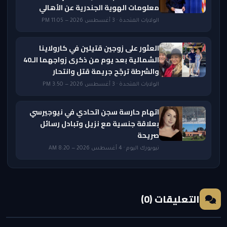
معلومات الهوية الجندرية عن الأهالي
الولايات المتحدة · 3 أغسطس 2026 — 11:05 PM
العثور على زوجين قتيلين في كارولاينا
الشمالية بعد يوم من ذكرى زواجهما الـ40
والشرطة ترجّح جريمة قتل وانتحار
الولايات المتحدة · 3 أغسطس 2026 — 3:50 PM
اتهام حارسة سجن اتحادي في نيوجيرسي
بعلاقة جنسية مع نزيل وتبادل رسائل
صريحة
نيويورك اليوم · 4 أغسطس 2026 — 8:20 AM
التعليقات (0)