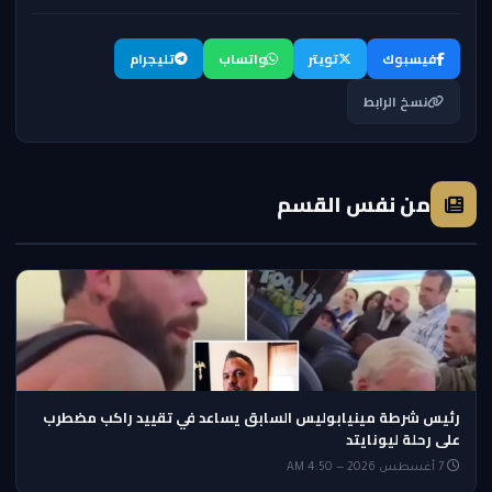
فيسبوك
تويتر
واتساب
تليجرام
نسخ الرابط
من نفس القسم
رئيس شرطة مينيابوليس السابق يساعد في تقييد راكب مضطرب
على رحلة ليونايتد
7 أغسطس 2026 — 4:50 AM