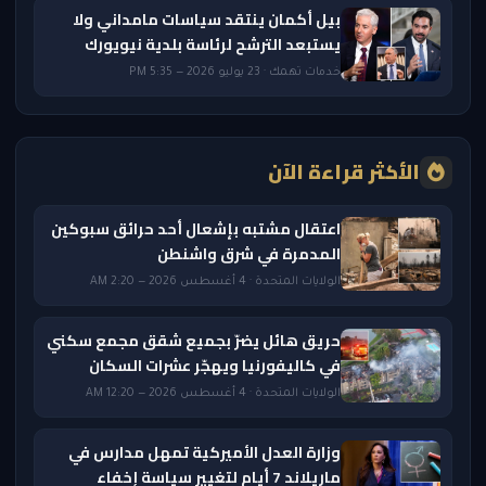
بيل أكمان ينتقد سياسات مامداني ولا
يستبعد الترشح لرئاسة بلدية نيويورك
خدمات تهمك · 23 يوليو 2026 — 5:35 PM
الأكثر قراءة الآن
اعتقال مشتبه بإشعال أحد حرائق سبوكين
المدمرة في شرق واشنطن
الولايات المتحدة · 4 أغسطس 2026 — 2:20 AM
حريق هائل يضرّ بجميع شقق مجمع سكني
في كاليفورنيا ويهجّر عشرات السكان
الولايات المتحدة · 4 أغسطس 2026 — 12:20 AM
وزارة العدل الأميركية تمهل مدارس في
ماريلاند 7 أيام لتغيير سياسة إخفاء