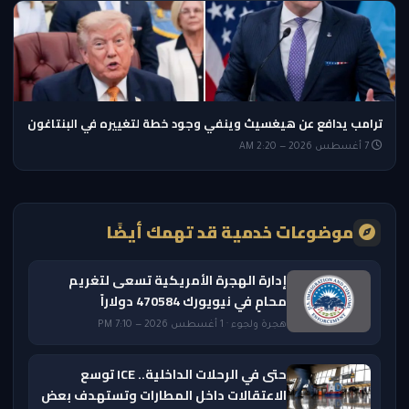
ترامب يدافع عن هيغسيث وينفي وجود خطة لتغييره في البنتاغون
7 أغسطس 2026 — 2:20 AM
موضوعات خدمية قد تهمك أيضًا
إدارة الهجرة الأمريكية تسعى لتغريم
محامٍ في نيويورك 470584 دولاراً
هجرة ولجوء · 1 أغسطس 2026 — 7:10 PM
حتى في الرحلات الداخلية.. ICE توسع
الاعتقالات داخل المطارات وتستهدف بعض