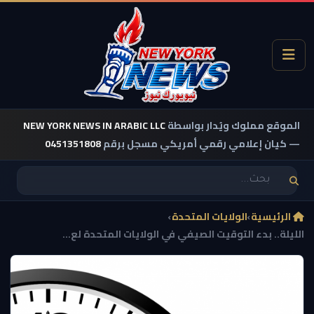
الموقع مملوك ويُدار بواسطة
NEW YORK NEWS IN ARABIC LLC
— كيان إعلامي رقمي أمريكي مسجل برقم
0451351808
الرئيسية
›
الولايات المتحدة
›
الليلة.. بدء التوقيت الصيفي في الولايات المتحدة لع...