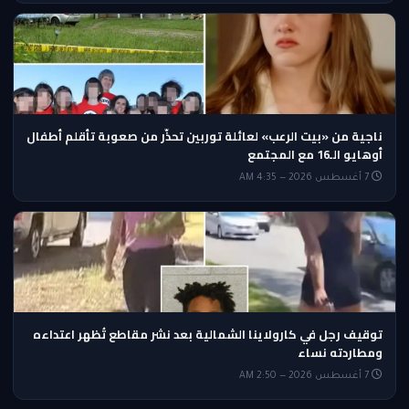
ناجية من «بيت الرعب» لعائلة توربين تحذّر من صعوبة تأقلم أطفال
أوهايو الـ16 مع المجتمع
7 أغسطس 2026 — 4:35 AM
توقيف رجل في كارولاينا الشمالية بعد نشر مقاطع تُظهر اعتداءه
ومطاردته نساء
7 أغسطس 2026 — 2:50 AM