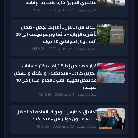
منتظري الجرين كارد وتمديد الإقامة
هجرة ولجوء · 1 أغسطس 2026 — 12:51 PM
ابتداءً من الاثنين.. أمريكا تجعل «ضمان
تأشيرة الزيارة» دائمًا وترفع قيمته إلى 20
ألف دولار لمواطني 50 دولة
هجرة ولجوء · 1 أغسطس 2026 — 9:23 AM
قرار جديد من إدارة ترامب يغيّر حسابات
الجرين كارد.. «ميديكيد» والغذاء والسكن
قد تدخل تقييم العبء العام اعتبارًا من 18
سبتمبر
هجرة ولجوء · 31 يوليو 2026 — 8:19 AM
تدقيق: مدارس نيويورك العامة لم تحصّل
431.6 مليون دولار من «ميديكيد
خدمات تهمك · 23 يوليو 2026 — 9:06 PM