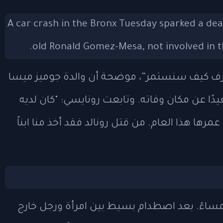
رف كيف سنستمر”، موضحة أن والدة جوميز ميسا
ًا عن مكان وفاته. وتابعت رونايسي: "كان لديه
عمرها هذا العام. من قتل رونالد فقد أخذ منا ابناً
دلع العنف الطائش حوالي الساعة 4:30 مساءً. بعد اصطدام بسيط بين امرأة ورجل خارج