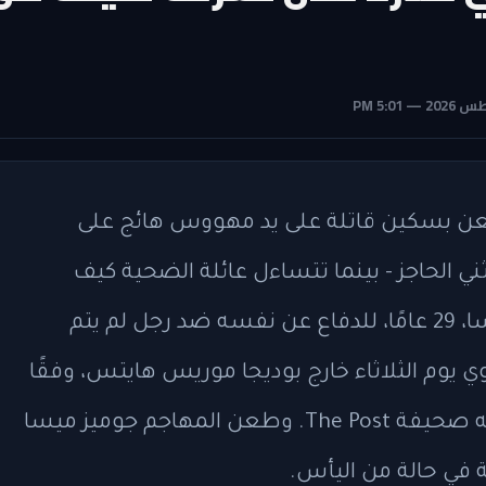
ن بسكين قاتلة على يد مهووس هائج على
 ثني الحاجز - بينما تتساءل عائلة الضحية كيف
سيستمرون بدونه. وقف رونالد جوميز ميسا، 29 عامًا، للدفاع عن نفسه ضد رجل لم يتم
ي يوم الثلاثاء خارج بوديجا موريس هايتس، وفقًا
لعائلته ومقطع فيديو وحشي حصلت عليه صحيفة The Post. وطعن المهاجم جوميز ميسا
 في حالة من اليأس.