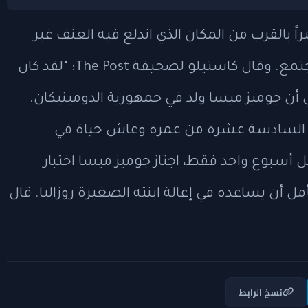
راً بالقرب من المكان الذي اندلع فيه العنف غير
المبرر، إن جوميز ميسا كان محبوباً في المجتمع. وقال كاستيلو لصحيفة The Post: "لقد كان
سي أن جوميز ميسا ولد في جمهورية الدومينيكان.
 في السادسة عشرة من عمره وعاش حياة في
سبوع واحد فقط، اجتاز جوميز ميسا اختبار
ز الذي كان يأمل أن يساعده في إعالة ابنته الصغيرة روزاليا. قال
نسخ الرابط