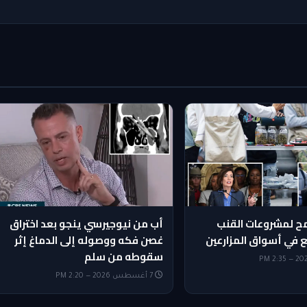
ح لمشروعات القنب
أب من نيوجيرسي ينجو بعد اختراق
ع في أسواق المزارعين
غصن فكه ووصوله إلى الدماغ إثر
سقوطه من سلم
7 أغسطس 2026 — 2:20 PM