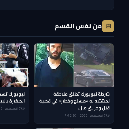
من نفس القسم
شرطة نيويورك تطلق ملاحقة
نيويورك تسم
لمشتبه به «مسلح وخطير» في قضية
الصغيرة بالبي
قتل وحريق منزل
7 أغسطس 2026 — 2:35 PM
7 أغسطس 2026 — 2:50 PM