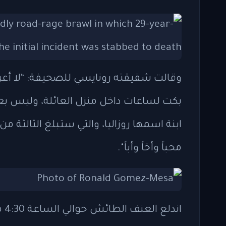
وقالت شقيقته رونايسي للصحيفة: “لا أع
بكت لساعات داخل منزل العائلة، وليس بعيد
ابنة اسمها روزاليا، والتي ستبلغ الثالثة من 
محباً وأخاً وأباً".
ان