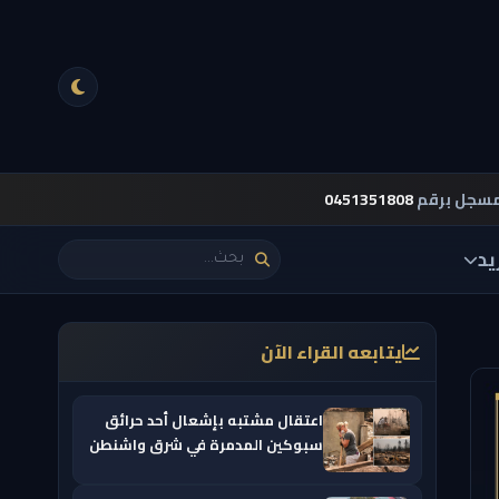
مسجل برقم
0451351808
يد
يتابعه القراء الآن
اعتقال مشتبه بإشعال أحد حرائق
سبوكين المدمرة في شرق واشنطن