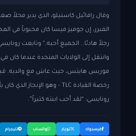
وقال رافائيل كاستيلو، الذي يدير محلاً صغي
رجلاً هادئا.. الجميع أحبه." وتابعت روناي
وانتقل إلى الولايات المتحدة عندما كان
موريس هايتس، حيث عاش مع والديه. قبل أ
رخصة القيادة TLC - وهو الإنجا
رونايسي: “لقد أحب ابنته كثيراً”.
فيسبوك
تويتر
واتساب
تليجرام