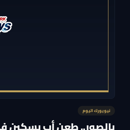
نيويورك اليوم
بالصور.. طعن أب بسكين ف