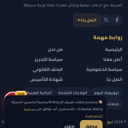
العربية، مع خدمات عملية ودلائل مفيدة بلغة عربية بسيطة.
اتصل بنا
روابط مهمة
الرئيسية
من نحن
أعلن معنا
سياسة التحرير
سياسة الخصوصية
الملف القانوني
اتصل بنا
شهادة التأسيس
نيويورك اليوم
الولايات المتحدة
الجالية العربية
جديد
ريلز
خدمات تهمك
نستخدم ملفات تعريف الارتباط الأساسية لتحسين السرعة
وحفظ تفضيلاتك. بالاستمرار، أنت توافق على
سياسة
الخصوصية
.
© 2026
نيويورك نيوز
— جميع الحقوق محفوظة — NEW YORK NEWS
موافق
إخفاء