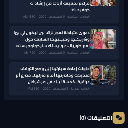
مزاعم تحقيقه أرباحًا من إرشادات
كوفيد-19
الولايات المتحدة · 6 أغسطس 2026 — 11:50 AM
دعوى متبادلة تفجر نزاعًا بين نيكول لي بيرا
وشريكتها وحبيبتهما السابقة حول
إمبراطورية «هوليستك سايكولوجيست»
الولايات المتحدة · 6 أغسطس 2026 — 7:20 AM
حاولت إعادة سيارتها إلى وضع التوقف
فتحركت وحاصرتها أمام منزلها.. مصرع أم
عراقية لخمسة أبناء في ميشيغان
الجالية العربية · 5 أغسطس 2026 — 1:50 PM
التعليقات (0)