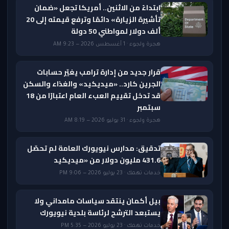
ابتداءً من الاثنين.. أمريكا تجعل «ضمان
تأشيرة الزيارة» دائمًا وترفع قيمته إلى 20
ألف دولار لمواطني 50 دولة
هجرة ولجوء · 1 أغسطس 2026 — 9:23 AM
قرار جديد من إدارة ترامب يغيّر حسابات
الجرين كارد.. «ميديكيد» والغذاء والسكن
قد تدخل تقييم العبء العام اعتبارًا من 18
سبتمبر
هجرة ولجوء · 31 يوليو 2026 — 8:19 AM
تدقيق: مدارس نيويورك العامة لم تحصّل
431.6 مليون دولار من «ميديكيد
خدمات تهمك · 23 يوليو 2026 — 9:06 PM
بيل أكمان ينتقد سياسات مامداني ولا
يستبعد الترشح لرئاسة بلدية نيويورك
خدمات تهمك · 23 يوليو 2026 — 5:35 PM