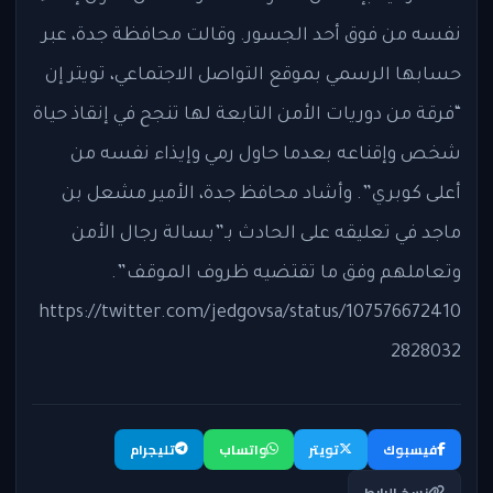
نفسه من فوق أحد الجسور. وقالت محافظة جدة، عبر
حسابها الرسمي بموقع التواصل الاجتماعي، تويتر إن
“فرقة من دوريات الأمن التابعة لها تنجح في إنقاذ حياة
شخص وإقناعه بعدما حاول رمي وإيذاء نفسه من
أعلى كوبري”. وأشاد محافظ جدة، الأمير مشعل بن
ماجد في تعليقه على الحادث بـ”بسالة رجال الأمن
وتعاملهم وفق ما تقتضيه ظروف الموقف”.
https://twitter.com/jedgovsa/status/107576672410
2828032
فيسبوك
تويتر
واتساب
تليجرام
نسخ الرابط