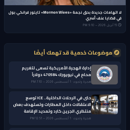
لا اتهامات جديدة بحق نجمة «Mormon Wives» تايلور فرانكي بول
في قضايا عنف أسري
15 أبريل 2026 — 9:10 PM
موضوعات خدمية قد تهمك أيضًا
إدارة الهجرة الأمريكية تسعى لتغريم
محامٍ في نيويورك 470584 دولاراً
هجرة ولجوء · 1 أغسطس 2026 — 7:10 PM
حتى في الرحلات الداخلية.. ICE توسع
الاعتقالات داخل المطارات وتستهدف بعض
منتظري الجرين كارد وتمديد الإقامة
هجرة ولجوء · 1 أغسطس 2026 — 12:51 PM