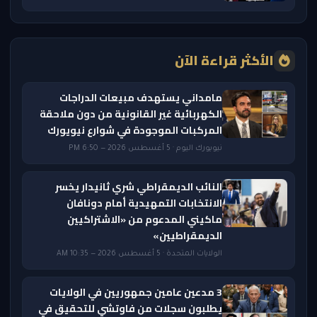
الأكثر قراءة الآن
مامداني يستهدف مبيعات الدراجات
الكهربائية غير القانونية من دون ملاحقة
المركبات الموجودة في شوارع نيويورك
نيويورك اليوم · 5 أغسطس 2026 — 6:50 PM
النائب الديمقراطي شري ثانيدار يخسر
الانتخابات التمهيدية أمام دونافان
ماكيني المدعوم من «الاشتراكيين
الديمقراطيين»
الولايات المتحدة · 5 أغسطس 2026 — 10:35 AM
3 مدعين عامين جمهوريين في الولايات
يطلبون سجلات من فاوتشي للتحقيق في