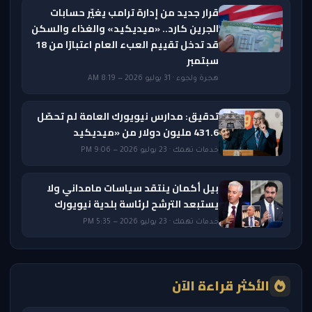
قرار جديد من إدارة ترامب يغيّر حسابات
الجرين كارد.. «ميديكيد» والغذاء والسكن
قد تدخل تقييم العبء العام اعتبارًا من 18
سبتمبر
هجرة ولجوء · 31 يوليو 2026 — 8:19 AM
تدقيق: مدارس نيويورك العامة لم تحصّل
431.6 مليون دولار من «ميديكيد
خدمات تهمك · 23 يوليو 2026 — 9:06 PM
بيل أكمان ينتقد سياسات مامداني ولا
يستبعد الترشح لرئاسة بلدية نيويورك
خدمات تهمك · 23 يوليو 2026 — 5:35 PM
الأكثر قراءة الآن