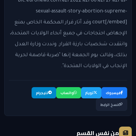
bic.euronews.com%2F2022%2F06%2F27%2Fus-
sexual-assault-story-abortion-supreme-
court[/embed] وقد أثار قرار المحكمة الخاص بمنع
الإجهاض احتجاجات في جميع أنحاء الولايات المتحدة،
وانتقدت شخصيات بارزة القرار. ونددت وزارة العدل
بذلك، وقالت يوم الجمعة إنها "ضربة قاصمة لحرية
الإنجاب في الولايات المتحدة".
فيسبوك
تويتر
واتساب
تليجرام
نسخ الرابط
من نفس القسم