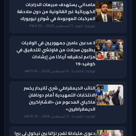
مامداني يستهدف مبيعات الدراجات
الكهربائية غير القانونية من دون ملاحقة
المركبات الموجودة في شوارع نيويورك
نيويورك اليوم · 5 أغسطس 2026 — 6:50 PM
3 مدعين عامين جمهوريين في الولايات
يطلبون سجلات من فاوتشي للتحقيق في
مزاعم تحقيقه أرباحًا من إرشادات
كوفيد-19
الولايات المتحدة · 6 أغسطس 2026 — 11:50 AM
النائب الديمقراطي شري ثانيدار يخسر
الانتخابات التمهيدية أمام دونافان
ماكيني المدعوم من «الاشتراكيين
الديمقراطيين»
الولايات المتحدة · 5 أغسطس 2026 — 10:35 AM
دعوى متبادلة تفجر نزاعًا بين نيكول لي بيرا