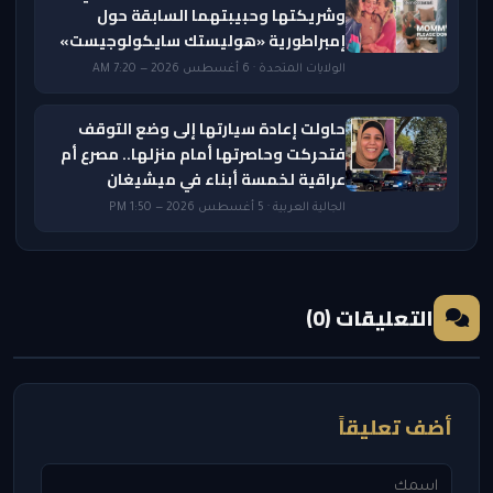
وشريكتها وحبيبتهما السابقة حول
إمبراطورية «هوليستك سايكولوجيست»
الولايات المتحدة · 6 أغسطس 2026 — 7:20 AM
حاولت إعادة سيارتها إلى وضع التوقف
فتحركت وحاصرتها أمام منزلها.. مصرع أم
عراقية لخمسة أبناء في ميشيغان
الجالية العربية · 5 أغسطس 2026 — 1:50 PM
التعليقات (0)
أضف تعليقاً