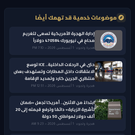
موضوعات خدمية قد تهمك أيضًا
إدارة الهجرة الأمريكية تسعى لتغريم
محامٍ في نيويورك 470584 دولاراً
هجرة ولجوء · 1 أغسطس 2026 — 7:10 PM
حتى في الرحلات الداخلية.. ICE توسع
الاعتقالات داخل المطارات وتستهدف بعض
منتظري الجرين كارد وتمديد الإقامة
هجرة ولجوء · 1 أغسطس 2026 — 12:51 PM
ابتداءً من الاثنين.. أمريكا تجعل «ضمان
تأشيرة الزيارة» دائمًا وترفع قيمته إلى 20
ألف دولار لمواطني 50 دولة
هجرة ولجوء · 1 أغسطس 2026 — 9:23 AM