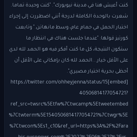
كنت أعيش هنا في مدينة نيويورك". "كنت وحيدة تماما.
شعرت بالوحدة الكاملة لدرجة أنني اضطررت إلى إجراء
اختبار الحمل في حمام عام، وسط مانهاتن." وتابعت
كورتيز قولها: "عندما جلست هناك في انتظار ما
ستكون النتيجة، كل ما كنت أفكر فيه هو الحمد لله لدي
على الأقل خيار...الحمد لله كان بإمكاني على الأقل أن
أحظى بحرية اختيار مصيري".
[embed]https://twitter.com/ohheyjenna/status/15
40506814177054721?
ref_src=twsrc%5Etfw%7Ctwcamp%5Etweetembed
%7Ctwterm%5E1540506814177054721%7Ctwgr%5E
%7Ctwcon%5Es1_c10&ref_url=https%3A%2F%2Fara