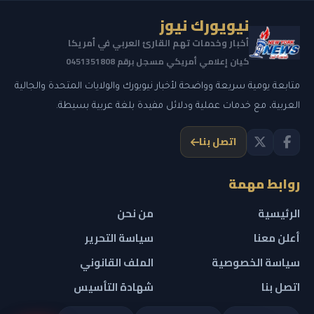
نيويورك نيوز
أخبار وخدمات تهم القارئ العربي في أمريكا
كيان إعلامي أمريكي مسجل برقم 0451351808
متابعة يومية سريعة وواضحة لأخبار نيويورك والولايات المتحدة والجالية
العربية، مع خدمات عملية ودلائل مفيدة بلغة عربية بسيطة.
اتصل بنا
روابط مهمة
الرئيسية
من نحن
أعلن معنا
سياسة التحرير
سياسة الخصوصية
الملف القانوني
اتصل بنا
شهادة التأسيس