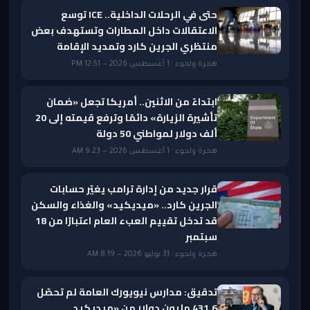
حتى في الرحلات الداخلية.. ICE توسع
الاعتقالات داخل المطارات وتستهدف بعض
منتظري الجرين كارد وتمديد الإقامة
هجرة ولجوء · 1 أغسطس 2026 — 12:51 PM
ابتداءً من الاثنين.. أمريكا تجعل «ضمان
تأشيرة الزيارة» دائمًا وترفع قيمته إلى 20
ألف دولار لمواطني 50 دولة
هجرة ولجوء · 1 أغسطس 2026 — 9:23 AM
قرار جديد من إدارة ترامب يغيّر حسابات
الجرين كارد.. «ميديكيد» والغذاء والسكن
قد تدخل تقييم العبء العام اعتبارًا من 18
سبتمبر
هجرة ولجوء · 31 يوليو 2026 — 8:19 AM
تدقيق: مدارس نيويورك العامة لم تحصّل
431.6 مليون دولار من «ميديكيد