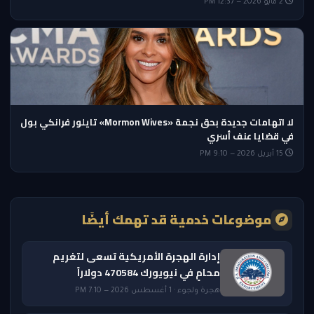
2 مايو 2026 — 12:37 PM
لا اتهامات جديدة بحق نجمة «Mormon Wives» تايلور فرانكي بول
في قضايا عنف أسري
15 أبريل 2026 — 9:10 PM
موضوعات خدمية قد تهمك أيضًا
إدارة الهجرة الأمريكية تسعى لتغريم
محامٍ في نيويورك 470584 دولاراً
هجرة ولجوء · 1 أغسطس 2026 — 7:10 PM