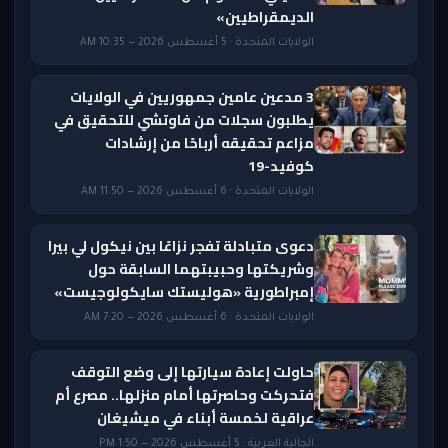
الديمقراطيين»
الولايات المتحدة · 5 أغسطس 2026 — 10:35 AM
3 مدعين عامين جمهوريين في الولايات
يطلبون سجلات من فاوتشي للتحقيق في
مزاعم تحقيقه أرباحًا من إرشادات
كوفيد-19
الولايات المتحدة · 6 أغسطس 2026 — 11:50 AM
دعوى متبادلة تفجر نزاعًا بين نيكول لي بيرا
وشريكتها وحبيبتهما السابقة حول
إمبراطورية «هوليستك سايكولوجيست»
الولايات المتحدة · 6 أغسطس 2026 — 7:20 AM
حاولت إعادة سيارتها إلى وضع التوقف
فتحركت وحاصرتها أمام منزلها.. مصرع أم
عراقية لخمسة أبناء في ميشيغان
الجالية العربية · 5 أغسطس 2026 — 1:50 PM