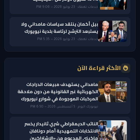
خدمات تهمك · 23 يوليو 2026 — 9:06 PM
بيل أكمان ينتقد سياسات مامداني ولا
يستبعد الترشح لرئاسة بلدية نيويورك
خدمات تهمك · 23 يوليو 2026 — 5:35 PM
الأكثر قراءة الآن
مامداني يستهدف مبيعات الدراجات
الكهربائية غير القانونية من دون ملاحقة
المركبات الموجودة في شوارع نيويورك
نيويورك اليوم · 5 أغسطس 2026 — 6:50 PM
النائب الديمقراطي شري ثانيدار يخسر
الانتخابات التمهيدية أمام دونافان
ماكيني المدعوم من «الاشتراكيين