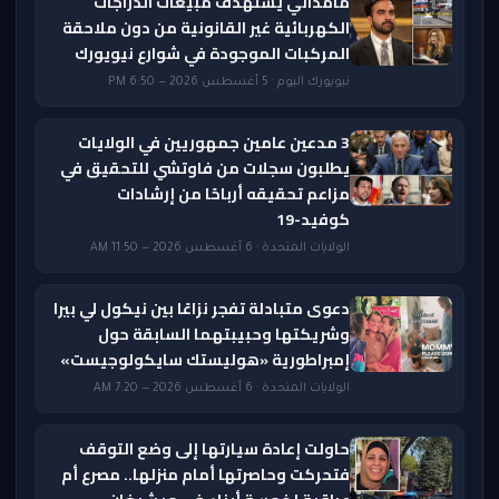
مامداني يستهدف مبيعات الدراجات
الكهربائية غير القانونية من دون ملاحقة
المركبات الموجودة في شوارع نيويورك
نيويورك اليوم · 5 أغسطس 2026 — 6:50 PM
3 مدعين عامين جمهوريين في الولايات
يطلبون سجلات من فاوتشي للتحقيق في
مزاعم تحقيقه أرباحًا من إرشادات
كوفيد-19
الولايات المتحدة · 6 أغسطس 2026 — 11:50 AM
دعوى متبادلة تفجر نزاعًا بين نيكول لي بيرا
وشريكتها وحبيبتهما السابقة حول
إمبراطورية «هوليستك سايكولوجيست»
الولايات المتحدة · 6 أغسطس 2026 — 7:20 AM
حاولت إعادة سيارتها إلى وضع التوقف
فتحركت وحاصرتها أمام منزلها.. مصرع أم