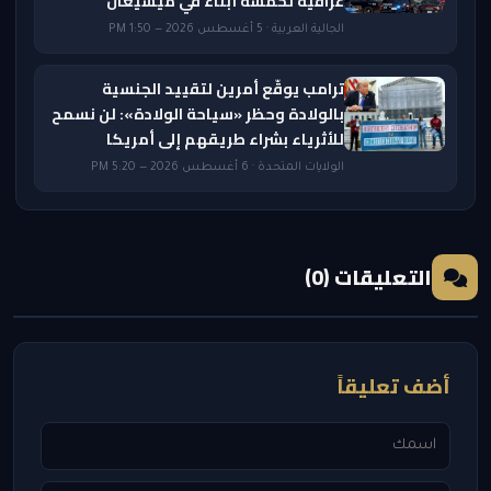
عراقية لخمسة أبناء في ميشيغان
الجالية العربية · 5 أغسطس 2026 — 1:50 PM
ترامب يوقّع أمرين لتقييد الجنسية
بالولادة وحظر «سياحة الولادة»: لن نسمح
للأثرياء بشراء طريقهم إلى أمريكا
الولايات المتحدة · 6 أغسطس 2026 — 5:20 PM
التعليقات (0)
أضف تعليقاً