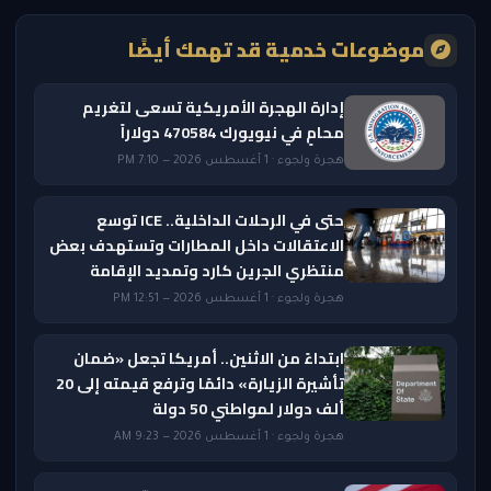
موضوعات خدمية قد تهمك أيضًا
إدارة الهجرة الأمريكية تسعى لتغريم
محامٍ في نيويورك 470584 دولاراً
هجرة ولجوء · 1 أغسطس 2026 — 7:10 PM
حتى في الرحلات الداخلية.. ICE توسع
الاعتقالات داخل المطارات وتستهدف بعض
منتظري الجرين كارد وتمديد الإقامة
هجرة ولجوء · 1 أغسطس 2026 — 12:51 PM
ابتداءً من الاثنين.. أمريكا تجعل «ضمان
تأشيرة الزيارة» دائمًا وترفع قيمته إلى 20
ألف دولار لمواطني 50 دولة
هجرة ولجوء · 1 أغسطس 2026 — 9:23 AM