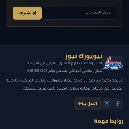
اشتراك
نيويورك نيوز
أخبار وخدمات تهم القارئ العربي في أمريكا
كيان إعلامي أمريكي مسجل برقم 0451351808
متابعة يومية سريعة وواضحة لأخبار نيويورك والولايات المتحدة والجالية
العربية، مع خدمات عملية ودلائل مفيدة بلغة عربية بسيطة.
اتصل بنا
روابط مهمة