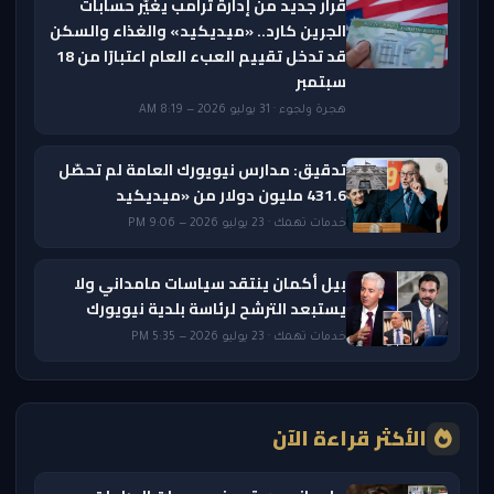
قرار جديد من إدارة ترامب يغيّر حسابات
الجرين كارد.. «ميديكيد» والغذاء والسكن
قد تدخل تقييم العبء العام اعتبارًا من 18
سبتمبر
هجرة ولجوء · 31 يوليو 2026 — 8:19 AM
تدقيق: مدارس نيويورك العامة لم تحصّل
431.6 مليون دولار من «ميديكيد
خدمات تهمك · 23 يوليو 2026 — 9:06 PM
بيل أكمان ينتقد سياسات مامداني ولا
يستبعد الترشح لرئاسة بلدية نيويورك
خدمات تهمك · 23 يوليو 2026 — 5:35 PM
الأكثر قراءة الآن