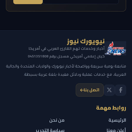
نيويورك نيوز
أخبار وخدمات تهم القارئ العربي في أمريكا
كيان إعلامي أمريكي مسجل برقم 0451351808
متابعة يومية سريعة وواضحة لأخبار نيويورك والولايات المتحدة والجالية
العربية، مع خدمات عملية ودلائل مفيدة بلغة عربية بسيطة.
اتصل بنا
روابط مهمة
الرئيسية
من نحن
أعلن معنا
سياسة التحرير