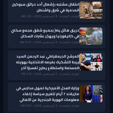
اعتقال مشتبه بإشعال أحد حرائق سبوكين
المدمرة في شرق واشنطن
الولايات المتحدة · 4 أغسطس 2026 — 2:20 AM
حريق هائل يضرّ بجميع شقق مجمع سكني
في كاليفورنيا ويهجّر عشرات السكان
الولايات المتحدة · 4 أغسطس 2026 — 12:20 AM
المرشح الديمقراطي عبد الرحمن السيد
يربط التشكيك بفرصه الانتخابية بهويته
المسلمة واستطلاع يطرح تفسيرًا آخر
الولايات المتحدة · 2 أغسطس 2026 — 3:35 PM
وزارة العدل الأميركية تمهل مدارس في
ماريلاند 7 أيام لتغيير سياسة إخفاء
معلومات الهوية الجندرية عن الأهالي
الولايات المتحدة · 3 أغسطس 2026 — 11:05 PM