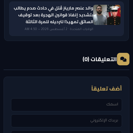
والد عنصر مارينز قُتل في حادث صدم يطالب
بتشديد إنفاذ قوانين الهجرة بعد توقيف
السائق تمهيدًا لترحيله للمرة الثالثة
الولايات المتحدة · 2 أغسطس 2026 — 4:50 AM
التعليقات (0)
أضف تعليقاً