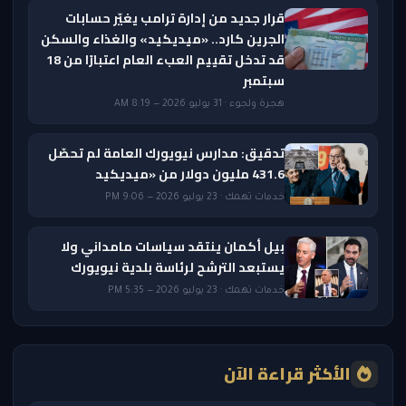
قرار جديد من إدارة ترامب يغيّر حسابات
الجرين كارد.. «ميديكيد» والغذاء والسكن
قد تدخل تقييم العبء العام اعتبارًا من 18
سبتمبر
هجرة ولجوء · 31 يوليو 2026 — 8:19 AM
تدقيق: مدارس نيويورك العامة لم تحصّل
431.6 مليون دولار من «ميديكيد
خدمات تهمك · 23 يوليو 2026 — 9:06 PM
بيل أكمان ينتقد سياسات مامداني ولا
يستبعد الترشح لرئاسة بلدية نيويورك
خدمات تهمك · 23 يوليو 2026 — 5:35 PM
الأكثر قراءة الآن