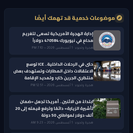
موضوعات خدمية قد تهمك أيضًا
إدارة الهجرة الأمريكية تسعى لتغريم
محامٍ في نيويورك 470584 دولاراً
هجرة ولجوء · 1 أغسطس 2026 — 7:10 PM
حتى في الرحلات الداخلية.. ICE توسع
الاعتقالات داخل المطارات وتستهدف بعض
منتظري الجرين كارد وتمديد الإقامة
هجرة ولجوء · 1 أغسطس 2026 — 12:51 PM
ابتداءً من الاثنين.. أمريكا تجعل «ضمان
تأشيرة الزيارة» دائمًا وترفع قيمته إلى 20
ألف دولار لمواطني 50 دولة
هجرة ولجوء · 1 أغسطس 2026 — 9:23 AM