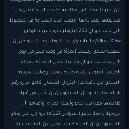
تم تعريفها فقط بأنها مواطنة صينية في العشرينات
من عمرها، بعد تلقي مكالمة هاتفية ليلة الاثنين من
صديقتها تفيد بأنها اختفت أثناء السباحة في شيمودا،
التي تبعد حوالي 200 كيلومتر جنوب غرب طوكيو.
https://youtu.be/Rllns-sl06w وقال خفر السواحل إن
سفينة شحن رصدت المرأة في وقت مبكر من يوم
الأربعاء، بعد حوالي 36 ساعة من اختفائها، قبالة
الطرف الجنوبي لشبه جزيرة بوسو. وطلبت سفينة
الشحن من ناقلة غاز البترول المسال، كاكوا مارو رقم
8، المساعدة. وقال المسؤولون إن اثنين من أفراد
طاقمها قفزا في البحر وأنقذا المرأة. وأضافوا أن
مروحية تابعة لخفر السواحل نقلتها جوا إلى البر. وذكر
المسؤولون أن المرأة كانت تعاني من الجفاف قليلا