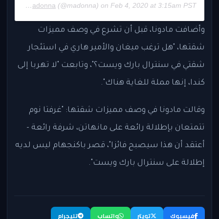
hared by
Madonna
(@madonna) on Feb 4, 2020 at 3:15am PST
وأضافت مادونا، قبل أن تشرع في وصف مميزات
شقتها، "هل ترغب ميغان والأمير هاري في استئجار
شقتي في سنترال بارك ويست؟"، وتابعت "لا تهربا إلى
كندا، إنها مملة للغاية هناك".
وقالت مادونا في وصف مميزات شقتها: "غرفتا نوم
تتمتعان بإطلالة رائعة على مانهاتن، شرفة رائعة -
أعتقد أن هذا سيصبح فائزا"، قصر باكنجهام ليس لديه
إطلالة على سنترال بارك ويست".
فيسبوك
تويتر
واتساب
تليجرام