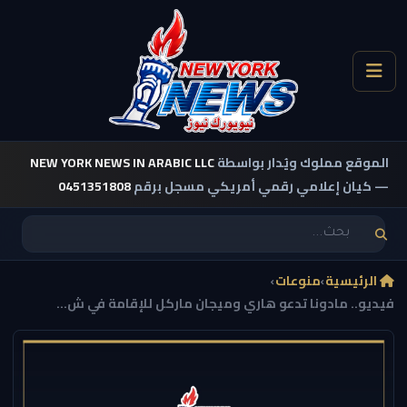
الموقع مملوك ويُدار بواسطة
NEW YORK NEWS IN ARABIC LLC
— كيان إعلامي رقمي أمريكي مسجل برقم
0451351808
الرئيسية
›
منوعات
›
فيديو.. مادونا تدعو هاري وميجان ماركل للإقامة في ش...