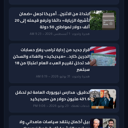
ابتداءً من الاثنين.. أمريكا تجعل «ضمان
تأشيرة الزيارة» دائمًا وترفع قيمته إلى 20
ألف دولار لمواطني 50 دولة
هجرة ولجوء · 1 أغسطس 2026 — 9:23 AM
قرار جديد من إدارة ترامب يغيّر حسابات
الجرين كارد.. «ميديكيد» والغذاء والسكن
قد تدخل تقييم العبء العام اعتبارًا من 18
سبتمبر
هجرة ولجوء · 31 يوليو 2026 — 8:19 AM
تدقيق: مدارس نيويورك العامة لم تحصّل
431.6 مليون دولار من «ميديكيد
خدمات تهمك · 23 يوليو 2026 — 9:06 PM
بيل أكمان ينتقد سياسات مامداني ولا