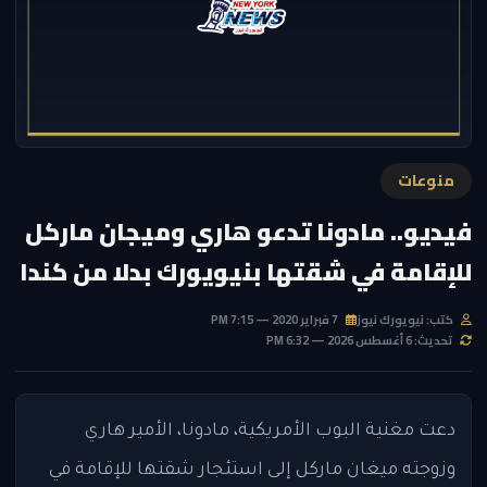
منوعات
فيديو.. مادونا تدعو هاري وميجان ماركل
للإقامة في شقتها بنيويورك بدلا من كندا
كتب: نيويورك نيوز
7 فبراير 2020 — 7:15 PM
تحديث: 6 أغسطس 2026 — 6:32 PM
دعت مغنية البوب الأمريكية، مادونا، الأمير هاري
وزوجته ميغان ماركل إلى استئجار شقتها للإقامة في