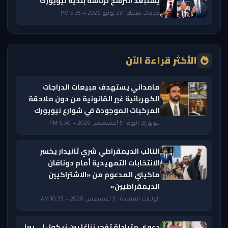
يستبعد الترشح لرئاسة بلدية نيويورك
خدمات تهمك · 23 يوليو 2026 — 5:35 PM
الأكثر قراءة الآن
مامداني يستهدف مبيعات الدراجات
الكهربائية غير القانونية من دون ملاحقة
المركبات الموجودة في شوارع نيويورك
نيويورك اليوم · 5 أغسطس 2026 — 6:50 PM
النائب الديمقراطي شري ثانيدار يخسر
الانتخابات التمهيدية أمام دونافان
ماكيني المدعوم من «الاشتراكيين
الديمقراطيين»
الولايات المتحدة · 5 أغسطس 2026 — 10:35 AM
دعوى متبادلة تفجر نزاعًا بين نيكول لي بيرا