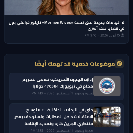
لا اتهامات جديدة بحق نجمة «Mormon Wives» تايلور فرانكي بول
في قضايا عنف أسري
15 أبريل 2026 — 9:10 PM
موضوعات خدمية قد تهمك أيضًا
إدارة الهجرة الأمريكية تسعى لتغريم
محامٍ في نيويورك 470584 دولاراً
هجرة ولجوء · 1 أغسطس 2026 — 7:10 PM
حتى في الرحلات الداخلية.. ICE توسع
الاعتقالات داخل المطارات وتستهدف بعض
منتظري الجرين كارد وتمديد الإقامة
هجرة ولجوء · 1 أغسطس 2026 — 12:51 PM