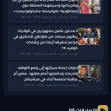
وشريكتها وحبيبتهما السابقة حول
إمبراطورية «هوليستك سايكولوجيست»
الولايات المتحدة · 6 أغسطس 2026 — 7:20 AM
3 مدعين عامين جمهوريين في الولايات
يطلبون سجلات من فاوتشي للتحقيق في
مزاعم تحقيقه أرباحًا من إرشادات
كوفيد-19
الولايات المتحدة · 6 أغسطس 2026 — 11:50 AM
حاولت إعادة سيارتها إلى وضع التوقف
فتحركت وحاصرتها أمام منزلها.. مصرع أم
عراقية لخمسة أبناء في ميشيغان
الجالية العربية · 5 أغسطس 2026 — 1:50 PM
التعليقات (0)