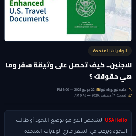
الولايات المتحدة
للاجئين.. كيف تحصل على وثيقة سفر وما
هي حقوقك ؟
كتب: نيويورك نيوز
22 يوليو 2021 — 6:00 PM
تحديث: 7 أغسطس 2026 — 5:45 AM
USAHello
الشخص الذي هو بوضع اللجوء أو طالب
اللجوء ويرغب في السفر خارج الولايات المتحدة