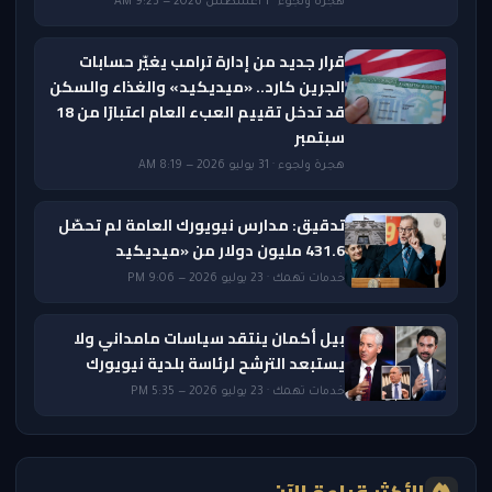
هجرة ولجوء · 1 أغسطس 2026 — 9:23 AM
قرار جديد من إدارة ترامب يغيّر حسابات
الجرين كارد.. «ميديكيد» والغذاء والسكن
قد تدخل تقييم العبء العام اعتبارًا من 18
سبتمبر
هجرة ولجوء · 31 يوليو 2026 — 8:19 AM
تدقيق: مدارس نيويورك العامة لم تحصّل
431.6 مليون دولار من «ميديكيد
خدمات تهمك · 23 يوليو 2026 — 9:06 PM
بيل أكمان ينتقد سياسات مامداني ولا
يستبعد الترشح لرئاسة بلدية نيويورك
خدمات تهمك · 23 يوليو 2026 — 5:35 PM