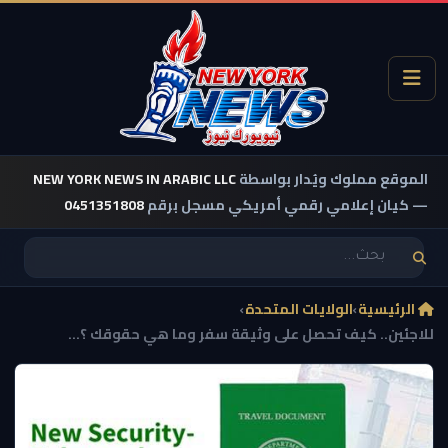
الموقع مملوك ويُدار بواسطة
NEW YORK NEWS IN ARABIC LLC
— كيان إعلامي رقمي أمريكي مسجل برقم
0451351808
الرئيسية
›
الولايات المتحدة
›
للاجئين.. كيف تحصل على وثيقة سفر وما هي حقوقك ؟...