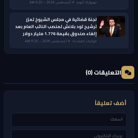
نيويورك اليوم · 4 أغسطس 2026 — 8:20 AM
لجنة قضائية في مجلس الشيوخ تمرّر
ترشيح تود بلانش لمنصب النائب العام بعد
إلغاء صندوق بقيمة 1.776 مليار دولار
الولايات المتحدة · 4 أغسطس 2026 — 11:20 AM
التعليقات (0)
أضف تعليقاً