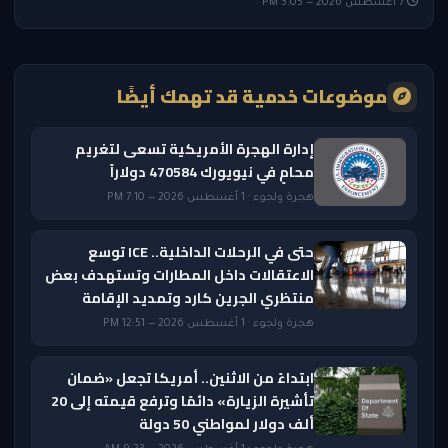
7 أغسطس 2026 — 3:05 PM
موضوعات خدمية قد تهمك أيضًا
إدارة الهجرة الأمريكية تسعى لتغريم
محامٍ في نيويورك 470584 دولاراً
هجرة ولجوء · 1 أغسطس 2026 — 7:10 PM
حتى في الرحلات الداخلية.. ICE توسع
الاعتقالات داخل المطارات وتستهدف بعض
منتظري الجرين كارد وتمديد الإقامة
هجرة ولجوء · 1 أغسطس 2026 — 12:51 PM
ابتداءً من الاثنين.. أمريكا تجعل «ضمان
تأشيرة الزيارة» دائمًا وترفع قيمته إلى 20
ألف دولار لمواطني 50 دولة