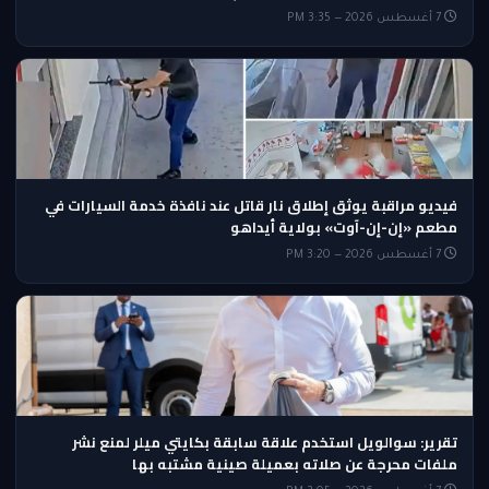
7 أغسطس 2026 — 3:35 PM
فيديو مراقبة يوثق إطلاق نار قاتل عند نافذة خدمة السيارات في
مطعم «إن-إن-آوت» بولاية أيداهو
7 أغسطس 2026 — 3:20 PM
تقرير: سوالويل استخدم علاقة سابقة بكايتي ميلر لمنع نشر
ملفات محرجة عن صلاته بعميلة صينية مشتبه بها