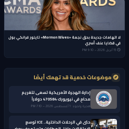
لا اتهامات جديدة بحق نجمة «Mormon Wives» تايلور فرانكي بول
في قضايا عنف أسري
15 أبريل 2026 — 9:10 PM
موضوعات خدمية قد تهمك أيضًا
إدارة الهجرة الأمريكية تسعى لتغريم
محامٍ في نيويورك 470584 دولاراً
هجرة ولجوء · 1 أغسطس 2026 — 7:10 PM
حتى في الرحلات الداخلية.. ICE توسع
الاعتقالات داخل المطارات وتستهدف بعض