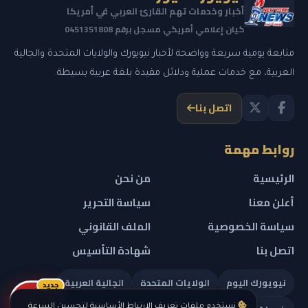
أخبار وخدمات تهم القارئ العربي في أمريكا
كيان إعلامي أمريكي مسجل برقم 0451351808
متابعة يومية سريعة وواضحة لأخبار نيويورك والولايات المتحدة والجالية
العربية، مع خدمات عملية ودلائل مفيدة بلغة عربية بسيطة.
اتصل بنا
روابط مهمة
الرئيسية
من نحن
أعلن معنا
سياسة التحرير
سياسة الخصوصية
الملف القانوني
اتصل بنا
شهادة التأسيس
نيويورك اليوم
الولايات المتحدة
الجالية العربية
جديد
ريلز
نستخدم ملفات تعريف الارتباط الأساسية لتحسين السرعة