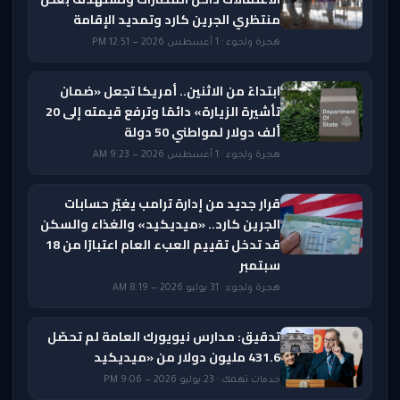
منتظري الجرين كارد وتمديد الإقامة
هجرة ولجوء · 1 أغسطس 2026 — 12:51 PM
ابتداءً من الاثنين.. أمريكا تجعل «ضمان
تأشيرة الزيارة» دائمًا وترفع قيمته إلى 20
ألف دولار لمواطني 50 دولة
هجرة ولجوء · 1 أغسطس 2026 — 9:23 AM
قرار جديد من إدارة ترامب يغيّر حسابات
الجرين كارد.. «ميديكيد» والغذاء والسكن
قد تدخل تقييم العبء العام اعتبارًا من 18
سبتمبر
هجرة ولجوء · 31 يوليو 2026 — 8:19 AM
تدقيق: مدارس نيويورك العامة لم تحصّل
431.6 مليون دولار من «ميديكيد
خدمات تهمك · 23 يوليو 2026 — 9:06 PM