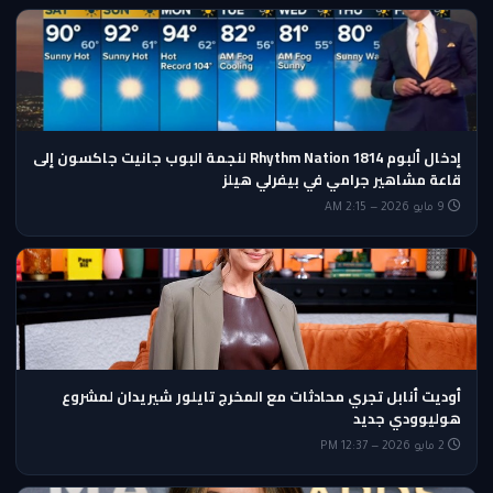
إدخال ألبوم Rhythm Nation 1814 لنجمة البوب جانيت جاكسون إلى
قاعة مشاهير جرامي في بيفرلي هيلز
9 مايو 2026 — 2:15 AM
أوديت أنابل تجري محادثات مع المخرج تايلور شيريدان لمشروع
هوليوودي جديد
2 مايو 2026 — 12:37 PM