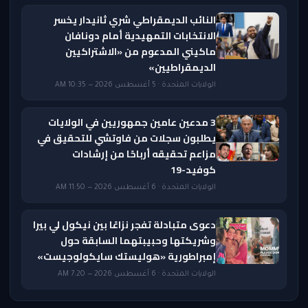
النائب الديمقراطي شري ثانيدار يخسر
الانتخابات التمهيدية أمام دونافان
ماكيني المدعوم من «الاشتراكيين
الديمقراطيين»
الولايات المتحدة · 5 أغسطس 2026 — 10:35 AM
3 مدعين عامين جمهوريين في الولايات
يطلبون سجلات من فاوتشي للتحقيق في
مزاعم تحقيقه أرباحًا من إرشادات
كوفيد-19
الولايات المتحدة · 6 أغسطس 2026 — 11:50 AM
دعوى متبادلة تفجر نزاعًا بين نيكول لي بيرا
وشريكتها وحبيبتهما السابقة حول
إمبراطورية «هوليستك سايكولوجيست»
الولايات المتحدة · 6 أغسطس 2026 — 7:20 AM