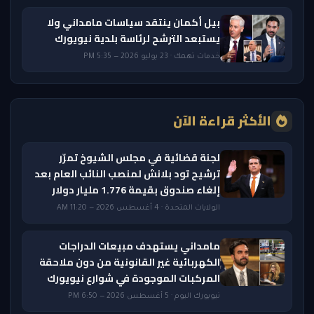
بيل أكمان ينتقد سياسات مامداني ولا
يستبعد الترشح لرئاسة بلدية نيويورك
خدمات تهمك · 23 يوليو 2026 — 5:35 PM
الأكثر قراءة الآن
لجنة قضائية في مجلس الشيوخ تمرّر
ترشيح تود بلانش لمنصب النائب العام بعد
إلغاء صندوق بقيمة 1.776 مليار دولار
الولايات المتحدة · 4 أغسطس 2026 — 11:20 AM
مامداني يستهدف مبيعات الدراجات
الكهربائية غير القانونية من دون ملاحقة
المركبات الموجودة في شوارع نيويورك
نيويورك اليوم · 5 أغسطس 2026 — 6:50 PM