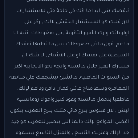
ناقصك شي ابدا ما انك في حاجة حتي للاستشارات
لان قلبك هو المستشار الحقيقي لالك , ركز علي
اولوياتك وارك الأمور الثانوية , في ضغوطات انتبه انا
ما عم اقول ما في ضغوطات بس ما تخليها تفقدك
السيطرة علي نفسك او علي الاشياء , لا شك ان
مسارك اتغير خلال هالسنة واتجه نحو الايجابية اكتر
من السنوات الماضية, هالشيئ بيشجعك علي متابعة
المغامرة وسط مناخ عائلي كمان دافئ وداعم لإلك,
عاطفيا بتحمل هالسنة وعود كتير واجواء رومانسية
ليش , لان فينوس ببرج مائي مثلك ببرج العقرب بيكون
افضل المواقع لإلك دايما اللى بيصير للعقرب هو جيد
جدا لإلك ومنزلك التاسع , والمنزل التاسع بيسموه