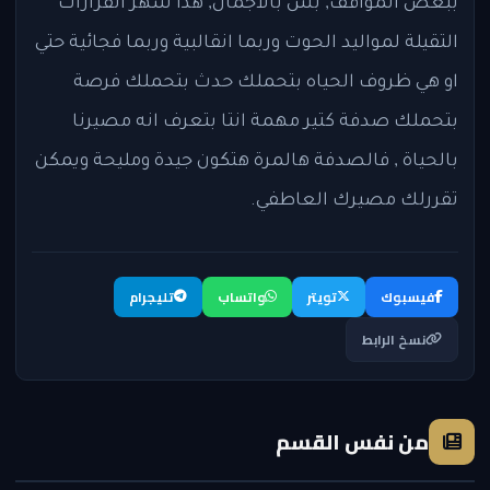
ببعض المواقف, بس بالاجمال, هذا شهر القرارات
التقيلة لمواليد الحوت وربما انقالبية وربما فجائية حتي
او هي ظروف الحياه بتحملك حدث بتحملك فرصة
بتحملك صدفة كتير مهمة انتا بتعرف انه مصيرنا
بالحياة , فالصدفة هالمرة هتكون جيدة ومليحة ويمكن
تقررلك مصيرك العاطفي.
فيسبوك
تويتر
واتساب
تليجرام
نسخ الرابط
من نفس القسم