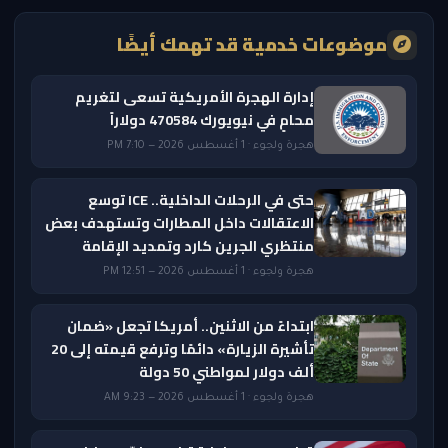
موضوعات خدمية قد تهمك أيضًا
إدارة الهجرة الأمريكية تسعى لتغريم
محامٍ في نيويورك 470584 دولاراً
هجرة ولجوء · 1 أغسطس 2026 — 7:10 PM
حتى في الرحلات الداخلية.. ICE توسع
الاعتقالات داخل المطارات وتستهدف بعض
منتظري الجرين كارد وتمديد الإقامة
هجرة ولجوء · 1 أغسطس 2026 — 12:51 PM
ابتداءً من الاثنين.. أمريكا تجعل «ضمان
تأشيرة الزيارة» دائمًا وترفع قيمته إلى 20
ألف دولار لمواطني 50 دولة
هجرة ولجوء · 1 أغسطس 2026 — 9:23 AM