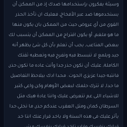
وسيئة يفكرون بإستخدامها ضدك إذ من الممكن أن
يستخدموها ضد عبر الأفخاخ, فعليك ان تأخذ الحذر
القوي من أي عروض حيث من الممكن بان يكون منها
ما هو ملغم, أو يكون اقتراح من الممكن أن يتسبب لك
ببعض المتاعب, يجب أن تعلم بأن كل شئ يظهر أنه
جيد ويلمع لا تنبسط فيه وتفرح فيه وتعطيه ثقتك
الكاملة, عليك أن تكون حذر جدا وأنت عاده ما تكون حذر,
فانتبه جيدا عزيزي الحوت. محدا ادك بيلاحظ التفاصيل
ما حدا, لا تترك حلمك لبعض الأوهام وكن واعي كتير
للاشياء اللى عم تتعرض عليك وانتا عادة هيك مثل
السرطان كمان ومثل العقرب عندكم حذر, ما تخلي حدا
يأثر عليك فى هذه السنة ولا ياخد قرار عنك انتا خد
قرارك بنفسك وقادر تاخد قرارك بنفسك مش