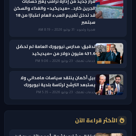
قرار جديد من إدارة ترامب يغيّر حسابات
الجرين كارد.. «ميديكيد» والغذاء والسكن
قد تدخل تقييم العبء العام اعتبارًا من 18
سبتمبر
هجرة ولجوء · 31 يوليو 2026 — 8:19 AM
تدقيق: مدارس نيويورك العامة لم تحصّل
431.6 مليون دولار من «ميديكيد
خدمات تهمك · 23 يوليو 2026 — 9:06 PM
بيل أكمان ينتقد سياسات مامداني ولا
يستبعد الترشح لرئاسة بلدية نيويورك
خدمات تهمك · 23 يوليو 2026 — 5:35 PM
الأكثر قراءة الآن