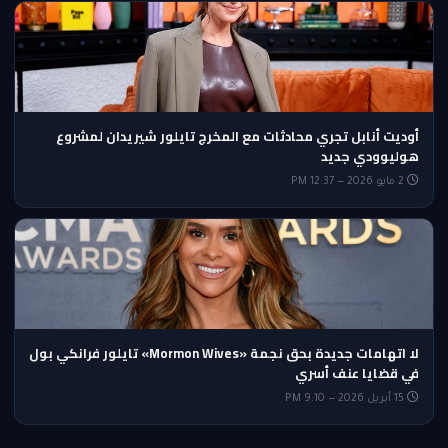
أوديت أنابل تجري محادثات مع المخرج تايلور شيريدان لمشروع
هوليوودي جديد
2 مايو 2026 — 12:37 PM
لا اتهامات جديدة بحق نجمة «Mormon Wives» تايلور فرانكي بول
في قضايا عنف أسري
15 أبريل 2026 — 9:10 PM