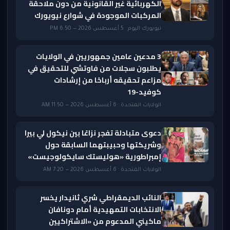
الكهربائية غير القانونية من دون ملاحقة
المركبات الموجودة في شوارع نيويورك
نيويورك اليوم · 5 أغسطس 2026 — 6:50 PM
3 مدعين عامين جمهوريين في الولايات
يطلبون سجلات من فاوتشي للتحقيق في
مزاعم تحقيقه أرباحًا من إرشادات
كوفيد-19
الولايات المتحدة · 6 أغسطس 2026 — 11:50 AM
دعوى متبادلة تفجر نزاعًا بين نيكول لي بيرا
وشريكتها وحبيبتهما السابقة حول
إمبراطورية «هوليستك سايكولوجيست»
الولايات المتحدة · 6 أغسطس 2026 — 7:20 AM
النائب الديمقراطي شري ثانيدار يخسر
الانتخابات التمهيدية أمام دونافان
ماكيني المدعوم من «الاشتراكيين