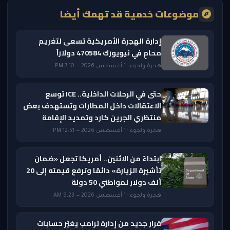
موضوعات خدمية قد تهمك أيضًا
إدارة الهجرة الأمريكية تسعى لتغريم
محامٍ في نيويورك 470584 دولاراً
هجرة ولجوء · 1 أغسطس 2026 — 7:10 PM
حتى في الرحلات الداخلية.. ICE توسع
الاعتقالات داخل المطارات وتستهدف بعض
منتظري الجرين كارد وتمديد الإقامة
هجرة ولجوء · 1 أغسطس 2026 — 12:51 PM
ابتداءً من الاثنين.. أمريكا تجعل «ضمان
تأشيرة الزيارة» دائمًا وترفع قيمته إلى 20
ألف دولار لمواطني 50 دولة
هجرة ولجوء · 1 أغسطس 2026 — 9:23 AM
قرار جديد من إدارة ترامب يغيّر حسابات