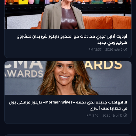
أوديت أنابل تجري محادثات مع المخرج تايلور شيريدان لمشروع
هوليوودي جديد
2 مايو 2026 — 12:37 PM
لا اتهامات جديدة بحق نجمة «Mormon Wives» تايلور فرانكي بول
في قضايا عنف أسري
15 أبريل 2026 — 9:10 PM