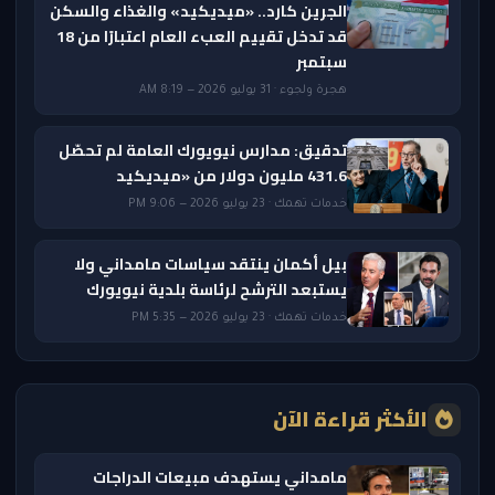
الجرين كارد.. «ميديكيد» والغذاء والسكن
قد تدخل تقييم العبء العام اعتبارًا من 18
سبتمبر
هجرة ولجوء · 31 يوليو 2026 — 8:19 AM
تدقيق: مدارس نيويورك العامة لم تحصّل
431.6 مليون دولار من «ميديكيد
خدمات تهمك · 23 يوليو 2026 — 9:06 PM
بيل أكمان ينتقد سياسات مامداني ولا
يستبعد الترشح لرئاسة بلدية نيويورك
خدمات تهمك · 23 يوليو 2026 — 5:35 PM
الأكثر قراءة الآن
مامداني يستهدف مبيعات الدراجات