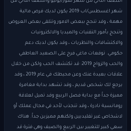
النصف الثاني من شهر تموز/يوليو والنصف الثاني من
شهر اغسطس/اب 2019 يكون لديك فرص مالية
مهمة ، وقد تنجح ببعض الامور وتتلقى بعض العروض
وتنجح بأمور التقنيات والميديا والالكترونيات
والاكتشافات والنظريات ، وقد يكون لديك دعم
حكومي. توقعات ماغي فرح على الصعيد العاطفي
والحب والزواج 2019: قد تكتشف الحب ولكن من خلال
علاقات بعيدة عنك وعن محيطك في عام 2019 ، وقد
يرجع لك شخص قديم ، وقد تشهد بداية مغامرة
مميزة جداً مع بداية فصل الربيع وقد تميل لعلاقة
رومانسية نادرة ، وقد تنجذب لأحد في مجال عملك أو
لاشخاص غير تقليديين ولكنهم مميزين جداً. هناك
سعي كبير للتغيير بين الربيع والصيف وهي فترة قد