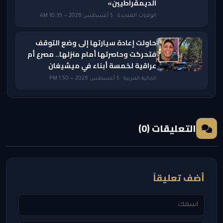
الديمقراطيين»
الولايات المتحدة · 5 أغسطس 2026 — 10:35 AM
حاولت إعادة سيارتها إلى وضع التوقف
فتحركت وحاصرتها أمام منزلها.. مصرع أم
عراقية لخمسة أبناء في ميشيغان
الجالية العربية · 5 أغسطس 2026 — 1:50 PM
التعليقات (0)
أضف تعليقاً