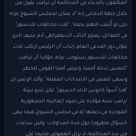
المكلفون بالادعاء في المحاكمة أن ترامب يقول من
خلال خطه الدفاعي إنه "لا يمكن لمجلس الشيوخ عزله
حتى لو أُثبتت التهم بحقه". "ثلاث مخالفات للدستور"
في المقابل، يعتزم النائب الديمقراطي آدم شيف الذي
يتولى دور المدعي العام، إثبات أن الرئيس ارتكب ثلاث
مخالفات للدستور تستوجب عزله، مؤكدا أن ترامب
"التمس تدخلا أجنبيا، وعرض أمننا القومي للخطر
وسعى للغش في الانتخابات المقبلة". وأكد الإثنين ان
"هذا أسوأ كابوس لآباء الدستور". لكن تبدو تبرئة
ترامب شبه مؤكدة على ضوء الغالبية الجمهورية
الموحدة في دعمها له في مجلس الشيوخ، فيما يبقى
السؤال مطروحا حول مدة المداولات. وقبل ساعات
من بدء المحاكمة، لا يزال الغموض مخيما على