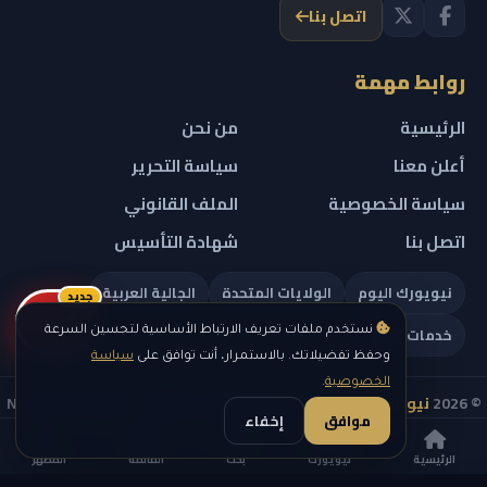
اتصل بنا
روابط مهمة
الرئيسية
من نحن
أعلن معنا
سياسة التحرير
سياسة الخصوصية
الملف القانوني
اتصل بنا
شهادة التأسيس
نيويورك اليوم
الولايات المتحدة
الجالية العربية
جديد
ريلز
خدمات تهمك
نستخدم ملفات تعريف الارتباط الأساسية لتحسين السرعة
وحفظ تفضيلاتك. بالاستمرار، أنت توافق على
سياسة
الخصوصية
.
© 2026
نيويورك نيوز
— جميع الحقوق محفوظة — NEW YORK NEWS
موافق
إخفاء
IN ARABIC LLC — رقم التسجيل 0451351808
الرئيسية
نيويورك
بحث
القائمة
المظهر