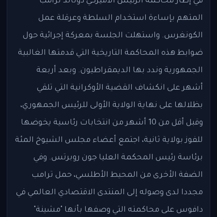
في إطار محاكمة الرئيس الأميركي دونالد ترامب
المتهم بإساءة استخدام السلطة وعرقلة عمل
الكونغرس. واستهلت الجلسة بمعركة إجرائية حول
ضوابط هذه المحاكمة التاريخية التي قدمتها الغالبية
الجمهورية وندد بها الديمقراطيون. وبعد أربعة
أشهر على انكشاف القضية الأوكرانية التي تلقي
بظلالها على نهاية الولاية الأولى للرئيس الجمهوري،
وقبل أقل من 10 أشهر من انتخابات رئاسية يخوضها
للفوز بولاية ثانية، اجتمع أعضاء مجلس الشيوخ المئة
برئاسة رئيس المحكمة العليا جون روبرتس. وفي
الضفة الأخرى من المحيط الأطلسي، حمل ترامب
مجددا لدى وصوله إلى المنتدى الاقتصادي العالمي في
دافوس على محاكمته التي وصفها بأنها "مشينة"