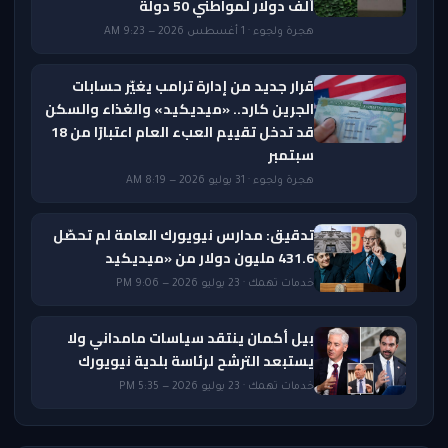
ألف دولار لمواطني 50 دولة
هجرة ولجوء · 1 أغسطس 2026 — 9:23 AM
قرار جديد من إدارة ترامب يغيّر حسابات
الجرين كارد.. «ميديكيد» والغذاء والسكن
قد تدخل تقييم العبء العام اعتبارًا من 18
سبتمبر
هجرة ولجوء · 31 يوليو 2026 — 8:19 AM
تدقيق: مدارس نيويورك العامة لم تحصّل
431.6 مليون دولار من «ميديكيد
خدمات تهمك · 23 يوليو 2026 — 9:06 PM
بيل أكمان ينتقد سياسات مامداني ولا
يستبعد الترشح لرئاسة بلدية نيويورك
خدمات تهمك · 23 يوليو 2026 — 5:35 PM