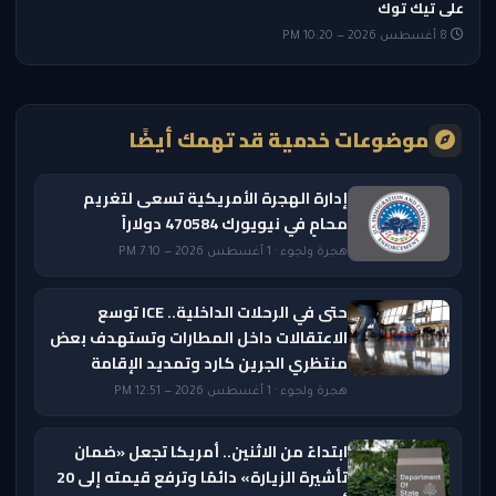
على تيك توك
8 أغسطس 2026 — 10:20 PM
موضوعات خدمية قد تهمك أيضًا
إدارة الهجرة الأمريكية تسعى لتغريم
محامٍ في نيويورك 470584 دولاراً
هجرة ولجوء · 1 أغسطس 2026 — 7:10 PM
حتى في الرحلات الداخلية.. ICE توسع
الاعتقالات داخل المطارات وتستهدف بعض
منتظري الجرين كارد وتمديد الإقامة
هجرة ولجوء · 1 أغسطس 2026 — 12:51 PM
ابتداءً من الاثنين.. أمريكا تجعل «ضمان
تأشيرة الزيارة» دائمًا وترفع قيمته إلى 20