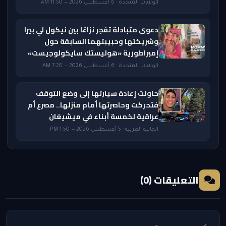
الولايات المتحدة · 6 أغسطس 2026 — 11:50 AM
دعوى متبادلة تفجر نزاعًا بين نيكول لي بيرا
وشريكتها وحبيبتهما السابقة حول
إمبراطورية «هوليستك سايكولوجيست»
الولايات المتحدة · 6 أغسطس 2026 — 7:20 AM
حاولت إعادة سيارتها إلى وضع التوقف
فتحركت وحاصرتها أمام منزلها.. مصرع أم
عراقية لخمسة أبناء في ميشيغان
الجالية العربية · 5 أغسطس 2026 — 1:50 PM
التعليقات (0)