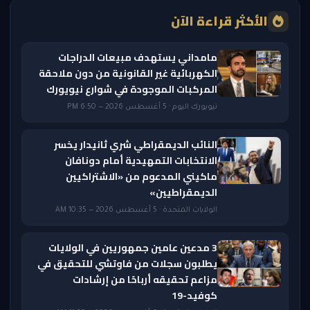
الأكثر قراءة الآن
مامداني يستهدف مبيعات الدراجات
الكهربائية غير القانونية من دون ملاحقة
المركبات الموجودة في شوارع نيويورك
نيويورك اليوم · 5 أغسطس 2026 — 6:50 PM
النائب الديمقراطي شري ثانيدار يخسر
الانتخابات التمهيدية أمام دونافان
ماكيني المدعوم من «الاشتراكيين
الديمقراطيين»
الولايات المتحدة · 5 أغسطس 2026 — 10:35 AM
3 مدعين عامين جمهوريين في الولايات
يطلبون سجلات من فاوتشي للتحقيق في
مزاعم تحقيقه أرباحًا من إرشادات
كوفيد-19