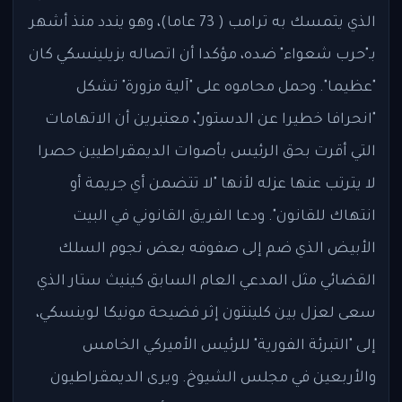
الذي يتمسك به ترامب ( 73 عاما)، وهو يندد منذ أشهر
بـ"حرب شعواء" ضده، مؤكدا أن اتصاله بزيلينسكي كان
"عظيما". وحمل محاموه على "آلية مزورة" تشكل
"انحرافا خطيرا عن الدستور"، معتبرين أن الاتهامات
التي أقرت بحق الرئيس بأصوات الديمقراطيين حصرا
لا يترتب عنها عزله لأنها "لا تتضمن أي جريمة أو
انتهاك للقانون". ودعا الفريق القانوني في البيت
الأبيض الذي ضم إلى صفوفه بعض نجوم السلك
القضائي مثل المدعي العام السابق كينيث ستار الذي
سعى لعزل بين كلينتون إثر فضيحة مونيكا لوينسكي،
إلى "التبرئة الفورية" للرئيس الأميركي الخامس
والأربعين في مجلس الشيوخ. ويرى الديمقراطيون