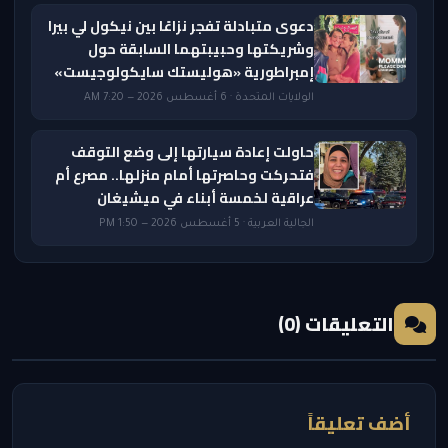
دعوى متبادلة تفجر نزاعًا بين نيكول لي بيرا
وشريكتها وحبيبتهما السابقة حول
إمبراطورية «هوليستك سايكولوجيست»
الولايات المتحدة · 6 أغسطس 2026 — 7:20 AM
حاولت إعادة سيارتها إلى وضع التوقف
فتحركت وحاصرتها أمام منزلها.. مصرع أم
عراقية لخمسة أبناء في ميشيغان
الجالية العربية · 5 أغسطس 2026 — 1:50 PM
التعليقات (0)
أضف تعليقاً