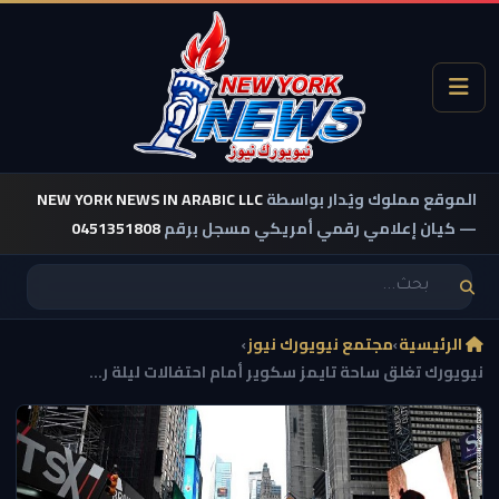
الموقع مملوك ويُدار بواسطة
NEW YORK NEWS IN ARABIC LLC
— كيان إعلامي رقمي أمريكي مسجل برقم
0451351808
الرئيسية
›
مجتمع نيويورك نيوز
›
نيويورك تغلق ساحة تايمز سكوير أمام احتفالات ليلة ر...