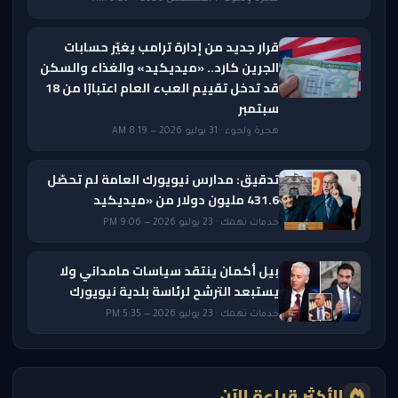
قرار جديد من إدارة ترامب يغيّر حسابات
الجرين كارد.. «ميديكيد» والغذاء والسكن
قد تدخل تقييم العبء العام اعتبارًا من 18
سبتمبر
هجرة ولجوء · 31 يوليو 2026 — 8:19 AM
تدقيق: مدارس نيويورك العامة لم تحصّل
431.6 مليون دولار من «ميديكيد
خدمات تهمك · 23 يوليو 2026 — 9:06 PM
بيل أكمان ينتقد سياسات مامداني ولا
يستبعد الترشح لرئاسة بلدية نيويورك
خدمات تهمك · 23 يوليو 2026 — 5:35 PM
الأكثر قراءة الآن