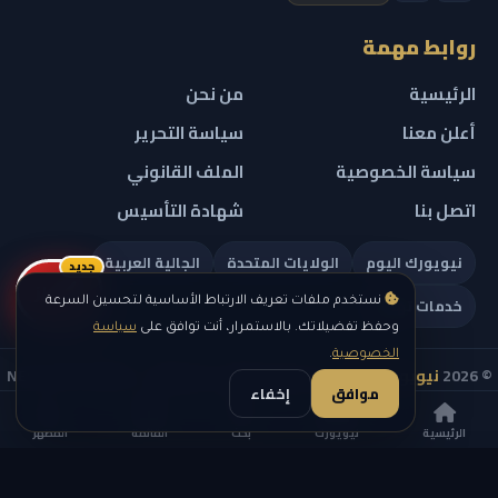
روابط مهمة
الرئيسية
من نحن
أعلن معنا
سياسة التحرير
سياسة الخصوصية
الملف القانوني
اتصل بنا
شهادة التأسيس
نيويورك اليوم
الولايات المتحدة
الجالية العربية
جديد
ريلز
خدمات تهمك
نستخدم ملفات تعريف الارتباط الأساسية لتحسين السرعة
وحفظ تفضيلاتك. بالاستمرار، أنت توافق على
سياسة
الخصوصية
.
© 2026
نيويورك نيوز
— جميع الحقوق محفوظة — NEW YORK NEWS
موافق
إخفاء
IN ARABIC LLC — رقم التسجيل 0451351808
الرئيسية
نيويورك
بحث
القائمة
المظهر