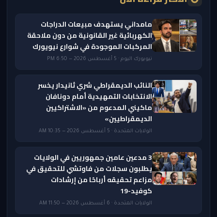
مامداني يستهدف مبيعات الدراجات
الكهربائية غير القانونية من دون ملاحقة
المركبات الموجودة في شوارع نيويورك
نيويورك اليوم · 5 أغسطس 2026 — 6:50 PM
النائب الديمقراطي شري ثانيدار يخسر
الانتخابات التمهيدية أمام دونافان
ماكيني المدعوم من «الاشتراكيين
الديمقراطيين»
الولايات المتحدة · 5 أغسطس 2026 — 10:35 AM
3 مدعين عامين جمهوريين في الولايات
يطلبون سجلات من فاوتشي للتحقيق في
مزاعم تحقيقه أرباحًا من إرشادات
كوفيد-19
الولايات المتحدة · 6 أغسطس 2026 — 11:50 AM