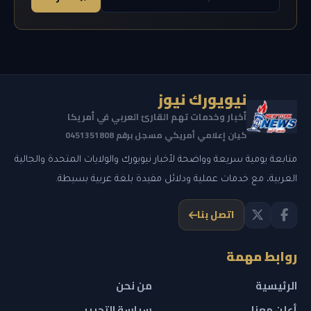
نيويورك نيوز
أخبار وخدمات تهم القارئ العربي في أمريكا
كيان إعلامي أمريكي مسجل برقم 0451351808
متابعة يومية سريعة وواضحة لأخبار نيويورك والولايات المتحدة والجالية
العربية، مع خدمات عملية ودلائل مفيدة بلغة عربية بسيطة.
اتصل بنا
روابط مهمة
الرئيسية
من نحن
أعلن معنا
سياسة التحرير