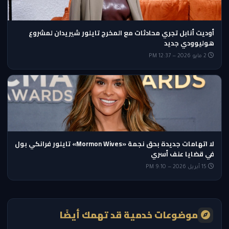
أوديت أنابل تجري محادثات مع المخرج تايلور شيريدان لمشروع
هوليوودي جديد
2 مايو 2026 — 12:37 PM
لا اتهامات جديدة بحق نجمة «Mormon Wives» تايلور فرانكي بول
في قضايا عنف أسري
15 أبريل 2026 — 9:10 PM
موضوعات خدمية قد تهمك أيضًا