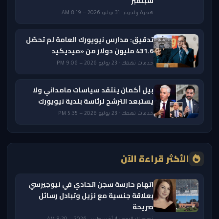
سبتمبر
هجرة ولجوء · 31 يوليو 2026 — 8:19 AM
تدقيق: مدارس نيويورك العامة لم تحصّل
431.6 مليون دولار من «ميديكيد
خدمات تهمك · 23 يوليو 2026 — 9:06 PM
بيل أكمان ينتقد سياسات مامداني ولا
يستبعد الترشح لرئاسة بلدية نيويورك
خدمات تهمك · 23 يوليو 2026 — 5:35 PM
الأكثر قراءة الآن
اتهام حارسة سجن اتحادي في نيوجيرسي
بعلاقة جنسية مع نزيل وتبادل رسائل
صريحة