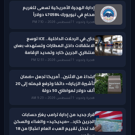
إدارة الهجرة الأمريكية تسعى لتغريم
محامٍ في نيويورك 470584 دولاراً
هجرة ولجوء · 1 أغسطس 2026 — 7:10 PM
حتى في الرحلات الداخلية.. ICE توسع
الاعتقالات داخل المطارات وتستهدف بعض
منتظري الجرين كارد وتمديد الإقامة
هجرة ولجوء · 1 أغسطس 2026 — 12:51 PM
ابتداءً من الاثنين.. أمريكا تجعل «ضمان
تأشيرة الزيارة» دائمًا وترفع قيمته إلى 20
ألف دولار لمواطني 50 دولة
هجرة ولجوء · 1 أغسطس 2026 — 9:23 AM
قرار جديد من إدارة ترامب يغيّر حسابات
الجرين كارد.. «ميديكيد» والغذاء والسكن
قد تدخل تقييم العبء العام اعتبارًا من 18