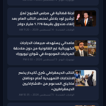
نيويورك اليوم · 4 أغسطس 2026 — 8:20 AM
لجنة قضائية في مجلس الشيوخ تمرّر
ترشيح تود بلانش لمنصب النائب العام بعد
إلغاء صندوق بقيمة 1.776 مليار دولار
الولايات المتحدة · 4 أغسطس 2026 — 11:20 AM
مامداني يستهدف مبيعات الدراجات
الكهربائية غير القانونية من دون ملاحقة
المركبات الموجودة في شوارع نيويورك
نيويورك اليوم · 5 أغسطس 2026 — 6:50 PM
النائب الديمقراطي شري ثانيدار يخسر
الانتخابات التمهيدية أمام دونافان
ماكيني المدعوم من «الاشتراكيين
الديمقراطيين»
الولايات المتحدة · 5 أغسطس 2026 — 10:35 AM