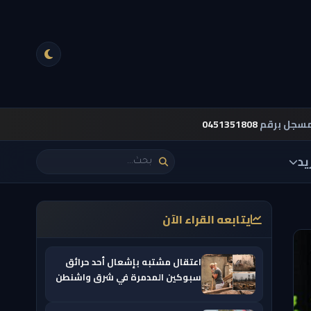
مسجل برقم
0451351808
يد
يتابعه القراء الآن
اعتقال مشتبه بإشعال أحد حرائق
سبوكين المدمرة في شرق واشنطن