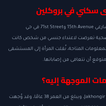
ى سكني في بروكلين
وقعت الحادثة مساء الجمعة في محيط شارعي 15th Avenue و71st Street في حي
ضحية تعرضت لاعتداء جنسي من شخص كانت
معلومات المتاحة، نُقلت المرأة إلى المستشفى
متوقع أن تتعافى من إصاباتها.
مات الموجهة إليه؟
أعلنت الشرطة أن المتهم يُدعى Jakhongir Sattorov، ويبلغ من العمر 38 عامًا، وقد وُجهت