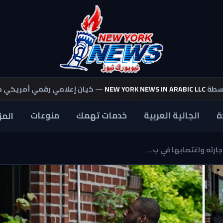
اسطة
NEW YORK NEWS IN ARABIC LLC
— كيان إعلامي رقمي أمريكي 
ة
الجالية العربية
خدمات تهمك
منوعات
المز
رته واغتصابها في ب...