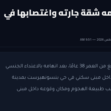
مه شقة جارته واغتصابها في
ألقت شرطة نيويورك القبض على رجل يبلغ من العمر 38 عامًا، بعد اتهامه بالاعتداء الجنسي
 امرأة تبلغ من العمر 59 عامًا داخل مبنى سكني في حي بنسونهيرست بمدينة
بسبب طبيعة الهجوم ومكان وقوعه داخل مبنى