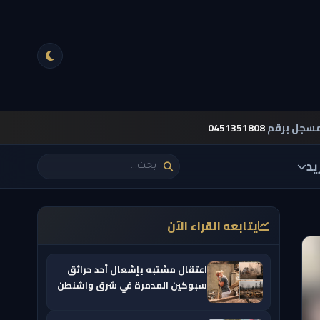
مسجل برقم
0451351808
يد
يتابعه القراء الآن
اعتقال مشتبه بإشعال أحد حرائق
سبوكين المدمرة في شرق واشنطن