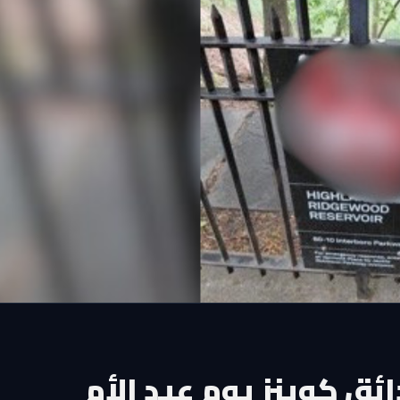
ق كوينز يوم عيد الأم