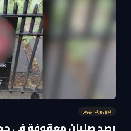
نيويورك اليوم
رصد صلبان معقوفة في حدائ