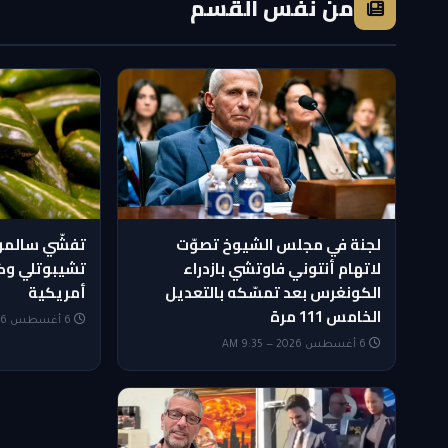
من نفس القسم
لجنة في مجلس الشيوخ تصوّت
تفشّي سالمون
لاتهام أنتوني فاوتشي بازدراء
الكونغرس بعد تمسّكه بالتعديل
أمريكية
الخامس 111 مرة
6 أغسطس 2026 — 8:50 AM
6 أغسطس 2026 — 9:35 AM