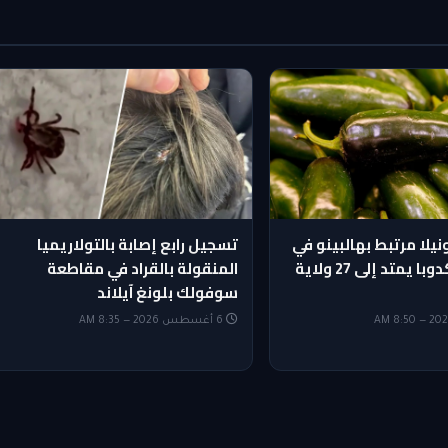
يلا مرتبط بهالبينو في
تسجيل رابع إصابة بالتولاريميا
تشيبوتلي وكدوبا يمتد إلى 27 ولاية
المنقولة بالقراد في مقاطعة
سوفولك بلونغ آيلاند
6 أغسطس 2026 — 8:35 AM