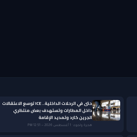
حتى في الرحلات الداخلية.. ICE توسع الاعتقالات
داخل المطارات وتستهدف بعض منتظري
الجرين كارد وتمديد الإقامة
هجرة ولجوء · 1 أغسطس 2026 — 12:51 PM