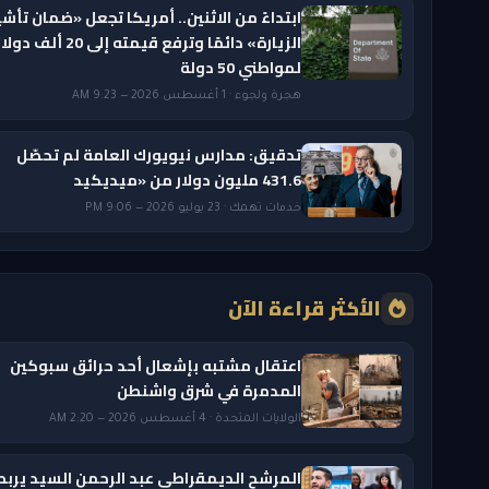
ابتداءً من الاثنين.. أمريكا تجعل «ضمان تأشي
الزيارة» دائمًا وترفع قيمته إلى 20 ألف دول
لمواطني 50 دولة
هجرة ولجوء · 1 أغسطس 2026 — 9:23 AM
تدقيق: مدارس نيويورك العامة لم تحصّل
431.6 مليون دولار من «ميديكيد
خدمات تهمك · 23 يوليو 2026 — 9:06 PM
الأكثر قراءة الآن
اعتقال مشتبه بإشعال أحد حرائق سبوكين
المدمرة في شرق واشنطن
الولايات المتحدة · 4 أغسطس 2026 — 2:20 AM
المرشح الديمقراطي عبد الرحمن السيد يربط