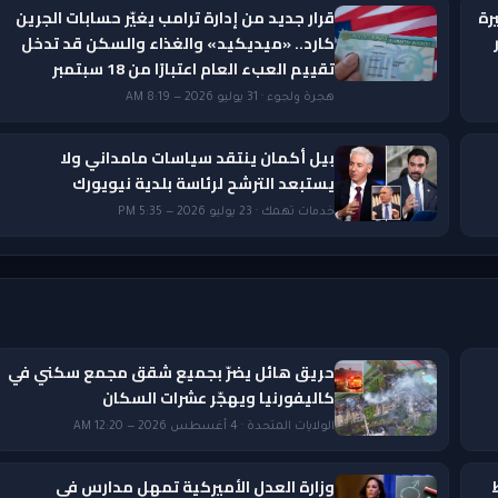
رة
قرار جديد من إدارة ترامب يغيّر حسابات الجرين
ار
كارد.. «ميديكيد» والغذاء والسكن قد تدخل
تقييم العبء العام اعتبارًا من 18 سبتمبر
هجرة ولجوء · 31 يوليو 2026 — 8:19 AM
بيل أكمان ينتقد سياسات مامداني ولا
يستبعد الترشح لرئاسة بلدية نيويورك
خدمات تهمك · 23 يوليو 2026 — 5:35 PM
حريق هائل يضرّ بجميع شقق مجمع سكني في
كاليفورنيا ويهجّر عشرات السكان
الولايات المتحدة · 4 أغسطس 2026 — 12:20 AM
وزارة العدل الأميركية تمهل مدارس في