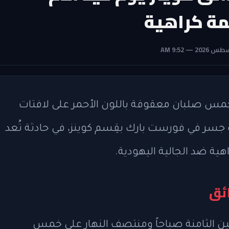
مة كراهية
مس صلبان معقوفة باللون الأحمر على لافتات
جسر في فورست بارك بقِسم كوينز، في حادثة تُعد
ية ضد الجالية اليهودية.
ائق
ين الثامنة صباحاً ومنتصف النهار على خمس