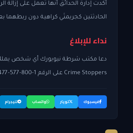
الحادثتين كجريمتَي كراهية دون ربطهما بع
نداء للإبلاغ
دعا مكتب شرطة نيويورك أي شخص يملك م
Crime Stoppers على الرقم 1-800-577-8477 أو تقديم بلاغ عبر موقعهم الإلكتروني.
فيسبوك
تويتر
واتساب
تليجرام