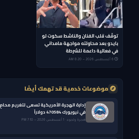
توقّف قلب الفنان والناشط سكوت لو
بايدو بعد محاولته مواجهة مامداني
في فعالية داعمة للشرطة
6 أغسطس 2026 — 8:20 AM
موضوعات خدمية قد تهمك أيضًا
إدارة الهجرة الأمريكية تسعى لتغريم محامٍ
في نيويورك 470584 دولاراً
هجرة ولجوء · 1 أغسطس 2026 — 7:10 PM