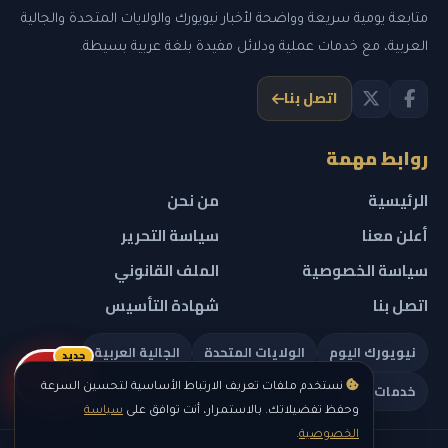
متابعة يومية سريعة وواضحة لأخبار نيويورك والولايات المتحدة والجالية
العربية، مع خدمات عملية ودلائل مفيدة بلغة عربية بسيطة.
اتصل بنا
روابط مهمة
الرئيسية
من نحن
أعلن معنا
سياسة التحرير
سياسة الخصوصية
الملف القانوني
اتصل بنا
شهادة التأسيس
نيويورك اليوم
الولايات المتحدة
الجالية العربية
جديد
ريلز
خدمات تهمك
نستخدم ملفات تعريف الارتباط الأساسية لتحسين السرعة
وحفظ تفضيلاتك. بالاستمرار، أنت توافق على
سياسة
الخصوصية
.