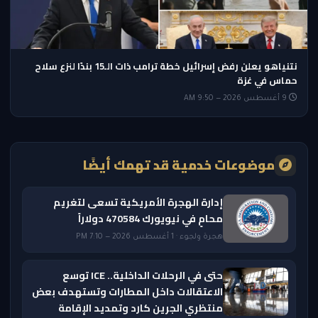
نتنياهو يعلن رفض إسرائيل خطة ترامب ذات الـ15 بندًا لنزع سلاح
حماس في غزة
9 أغسطس 2026 — 9:50 AM
موضوعات خدمية قد تهمك أيضًا
إدارة الهجرة الأمريكية تسعى لتغريم
محامٍ في نيويورك 470584 دولاراً
هجرة ولجوء · 1 أغسطس 2026 — 7:10 PM
حتى في الرحلات الداخلية.. ICE توسع
الاعتقالات داخل المطارات وتستهدف بعض
منتظري الجرين كارد وتمديد الإقامة