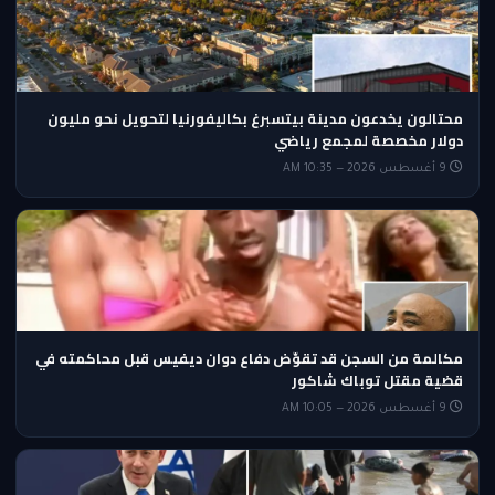
محتالون يخدعون مدينة بيتسبرغ بكاليفورنيا لتحويل نحو مليون
دولار مخصصة لمجمع رياضي
9 أغسطس 2026 — 10:35 AM
مكالمة من السجن قد تقوّض دفاع دوان ديفيس قبل محاكمته في
قضية مقتل توباك شاكور
9 أغسطس 2026 — 10:05 AM