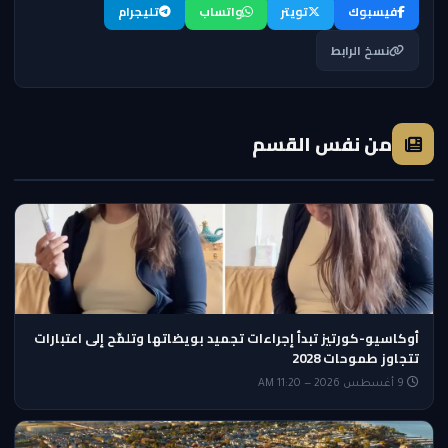
فيسبوك
تويتر
واتساب
تليجرام
نسخ الرابط
من نفس القسم
أوكاسيو-كورتيز تبدأ إجراءات تجميد بويضاتها وتلمّح إلى اعتبارات
تتجاوز طموحات 2028
9 أغسطس 2026 — 11:20 AM