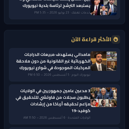
يستبعد الترشح لرئاسة بلدية نيويورك
خدمات تهمك · 23 يوليو 2026 — 5:35 PM
الأكثر قراءة الآن
مامداني يستهدف مبيعات الدراجات
الكهربائية غير القانونية من دون ملاحقة
المركبات الموجودة في شوارع نيويورك
نيويورك اليوم · 5 أغسطس 2026 — 6:50 PM
3 مدعين عامين جمهوريين في الولايات
يطلبون سجلات من فاوتشي للتحقيق في
مزاعم تحقيقه أرباحًا من إرشادات
كوفيد-19
الولايات المتحدة · 6 أغسطس 2026 — 11:50 AM