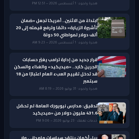
هجرة ولجوء · 1 أغسطس 2026 — 12:51 PM
ابتداءً من الاثنين.. أمريكا تجعل «ضمان
تأشيرة الزيارة» دائمًا وترفع قيمته إلى 20
ألف دولار لمواطني 50 دولة
هجرة ولجوء · 1 أغسطس 2026 — 9:23 AM
قرار جديد من إدارة ترامب يغيّر حسابات
الجرين كارد.. «ميديكيد» والغذاء والسكن
قد تدخل تقييم العبء العام اعتبارًا من 18
سبتمبر
هجرة ولجوء · 31 يوليو 2026 — 8:19 AM
تدقيق: مدارس نيويورك العامة لم تحصّل
431.6 مليون دولار من «ميديكيد
خدمات تهمك · 23 يوليو 2026 — 9:06 PM
بيل أكمان ينتقد سياسات مامداني ولا