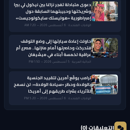
دعوى متبادلة تفجر نزاعًا بين نيكول لي بيرا
وشريكتها وحبيبتهما السابقة حول
إمبراطورية «هوليستك سايكولوجيست»
الولايات المتحدة · 6 أغسطس 2026 — 7:20 AM
حاولت إعادة سيارتها إلى وضع التوقف
فتحركت وحاصرتها أمام منزلها.. مصرع أم
عراقية لخمسة أبناء في ميشيغان
الجالية العربية · 5 أغسطس 2026 — 1:50 PM
ترامب يوقّع أمرين لتقييد الجنسية
بالولادة وحظر «سياحة الولادة»: لن نسمح
للأثرياء بشراء طريقهم إلى أمريكا
الولايات المتحدة · 6 أغسطس 2026 — 5:20 PM
التعليقات (0)