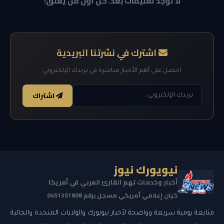
لا توجد تعليقات بعد. كن أول من يعلق!
اشترك في نشرتنا البريدية
احصل على أهم الأخبار مباشرة في بريدك الإلكتروني
اشتراك
نيويورك نيوز
أخبار وخدمات تهم القارئ العربي في أمريكا
كيان إعلامي أمريكي مسجل برقم 0451351808
متابعة يومية سريعة وواضحة لأخبار نيويورك والولايات المتحدة والجالية