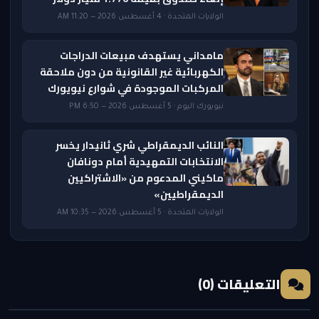
الولايات المتحدة · 4 أغسطس 2026 — 11:20 AM
مامداني يستهدف مبيعات الدراجات
الكهربائية غير القانونية من دون ملاحقة
المركبات الموجودة في شوارع نيويورك
نيويورك اليوم · 5 أغسطس 2026 — 6:50 PM
النائب الديمقراطي شري ثانيدار يخسر
الانتخابات التمهيدية أمام دونافان
ماكيني المدعوم من «الاشتراكيين
الديمقراطيين»
الولايات المتحدة · 5 أغسطس 2026 — 10:35 AM
التعليقات (0)