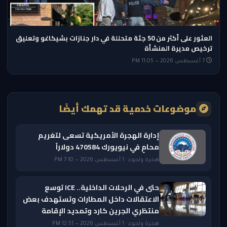
العثور على أكثر من 50 جثة متحللة في دار جنازات بشيكاغو وتعليق
ترخيص مديرة المنشأة
7 أغسطس 2026 — 11:05 PM
موضوعات خدمية قد تهمك أيضًا
إدارة الهجرة الأمريكية تسعى لتغريم
محامٍ في نيويورك 470584 دولاراً
هجرة ولجوء · 1 أغسطس 2026 — 7:10 PM
حتى في الرحلات الداخلية.. ICE توسع
الاعتقالات داخل المطارات وتستهدف بعض
منتظري الجرين كارد وتمديد الإقامة
هجرة ولجوء · 1 أغسطس 2026 — 12:51 PM