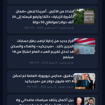
ابتداءً من الاثنين.. أمريكا تجعل «ضمان
تأشيرة الزيارة» دائمًا وترفع قيمته إلى 20
ألف دولار لمواطني 50 دولة
هجرة ولجوء · 1 أغسطس 2026 — 9:23 AM
قرار جديد من إدارة ترامب يغيّر حسابات
الجرين كارد.. «ميديكيد» والغذاء والسكن
قد تدخل تقييم العبء العام اعتبارًا من 18
سبتمبر
هجرة ولجوء · 31 يوليو 2026 — 8:19 AM
تدقيق: مدارس نيويورك العامة لم تحصّل
431.6 مليون دولار من «ميديكيد
خدمات تهمك · 23 يوليو 2026 — 9:06 PM
بيل أكمان ينتقد سياسات مامداني ولا