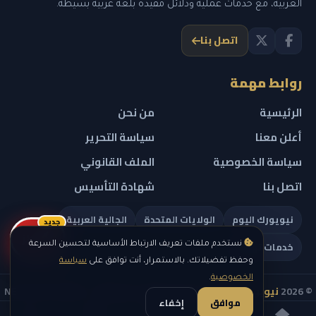
العربية، مع خدمات عملية ودلائل مفيدة بلغة عربية بسيطة.
اتصل بنا
روابط مهمة
الرئيسية
من نحن
أعلن معنا
سياسة التحرير
سياسة الخصوصية
الملف القانوني
اتصل بنا
شهادة التأسيس
نيويورك اليوم
الولايات المتحدة
الجالية العربية
جديد
ريلز
خدمات تهمك
نستخدم ملفات تعريف الارتباط الأساسية لتحسين السرعة
وحفظ تفضيلاتك. بالاستمرار، أنت توافق على
سياسة
الخصوصية
.
© 2026
نيويورك نيوز
— جميع الحقوق محفوظة — NEW YORK NEWS
موافق
إخفاء
IN ARABIC LLC — رقم التسجيل 0451351808