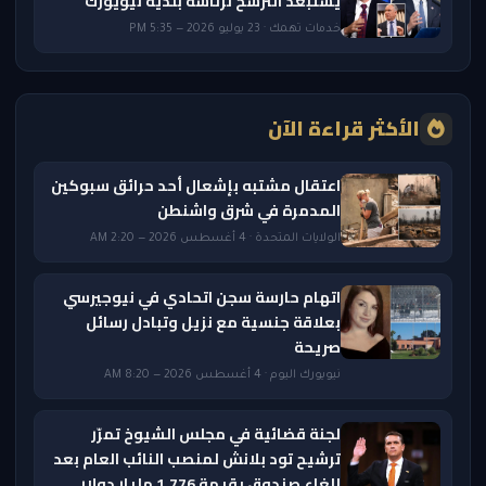
يستبعد الترشح لرئاسة بلدية نيويورك
خدمات تهمك · 23 يوليو 2026 — 5:35 PM
الأكثر قراءة الآن
اعتقال مشتبه بإشعال أحد حرائق سبوكين
المدمرة في شرق واشنطن
الولايات المتحدة · 4 أغسطس 2026 — 2:20 AM
اتهام حارسة سجن اتحادي في نيوجيرسي
بعلاقة جنسية مع نزيل وتبادل رسائل
صريحة
نيويورك اليوم · 4 أغسطس 2026 — 8:20 AM
لجنة قضائية في مجلس الشيوخ تمرّر
ترشيح تود بلانش لمنصب النائب العام بعد
إلغاء صندوق بقيمة 1.776 مليار دولار