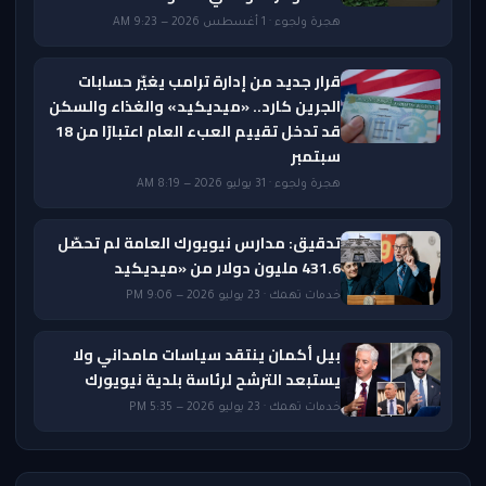
هجرة ولجوء · 1 أغسطس 2026 — 9:23 AM
قرار جديد من إدارة ترامب يغيّر حسابات
الجرين كارد.. «ميديكيد» والغذاء والسكن
قد تدخل تقييم العبء العام اعتبارًا من 18
سبتمبر
هجرة ولجوء · 31 يوليو 2026 — 8:19 AM
تدقيق: مدارس نيويورك العامة لم تحصّل
431.6 مليون دولار من «ميديكيد
خدمات تهمك · 23 يوليو 2026 — 9:06 PM
بيل أكمان ينتقد سياسات مامداني ولا
يستبعد الترشح لرئاسة بلدية نيويورك
خدمات تهمك · 23 يوليو 2026 — 5:35 PM