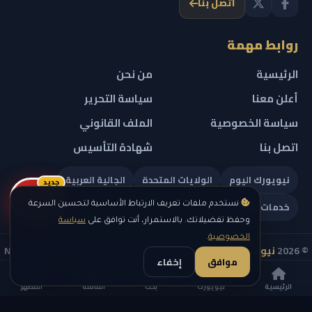
اتصل بنا
روابط مهمة
الرئيسية
من نحن
أعلن معنا
سياسة التحرير
سياسة الخصوصية
الملف القانوني
اتصل بنا
شهادة التأسيس
نيويورك اليوم
الولايات المتحدة
الجالية العربية
جديد
ريلز
خدمات تهمك
نستخدم ملفات تعريف الارتباط الأساسية لتحسين السرعة
وحفظ تفضيلاتك. بالاستمرار، أنت توافق على
سياسة
الخصوصية
.
© 2026
نيويورك نيوز
— جميع الحقوق محفوظة — NEW YORK NEWS
موافق
إخفاء
IN ARABIC LLC — رقم التسجيل 0451351808
الرئيسية
نيويورك
بحث
القائمة
المظهر