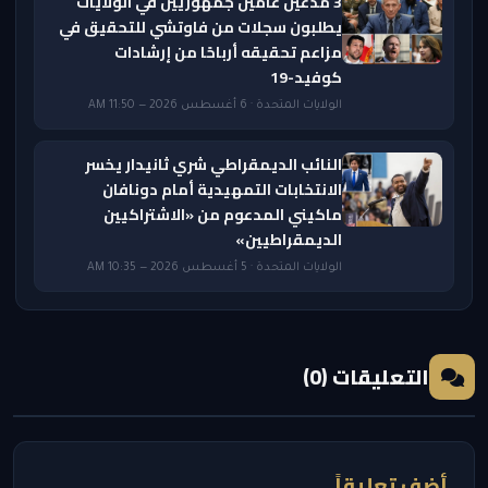
3 مدعين عامين جمهوريين في الولايات
يطلبون سجلات من فاوتشي للتحقيق في
مزاعم تحقيقه أرباحًا من إرشادات
كوفيد-19
الولايات المتحدة · 6 أغسطس 2026 — 11:50 AM
النائب الديمقراطي شري ثانيدار يخسر
الانتخابات التمهيدية أمام دونافان
ماكيني المدعوم من «الاشتراكيين
الديمقراطيين»
الولايات المتحدة · 5 أغسطس 2026 — 10:35 AM
التعليقات (0)
أضف تعليقاً