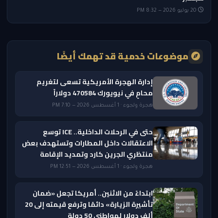
20 يوليو 2026 — 8:32 PM
موضوعات خدمية قد تهمك أيضًا
إدارة الهجرة الأمريكية تسعى لتغريم
محامٍ في نيويورك 470584 دولاراً
هجرة ولجوء · 1 أغسطس 2026 — 7:10 PM
حتى في الرحلات الداخلية.. ICE توسع
الاعتقالات داخل المطارات وتستهدف بعض
منتظري الجرين كارد وتمديد الإقامة
هجرة ولجوء · 1 أغسطس 2026 — 12:51 PM
ابتداءً من الاثنين.. أمريكا تجعل «ضمان
تأشيرة الزيارة» دائمًا وترفع قيمته إلى 20
ألف دولار لمواطني 50 دولة