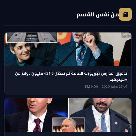
من نفس القسم
تدقيق: مدارس نيويورك العامة لم تحصّل 431.6 مليون دولار من
«ميديكيد
23 يوليو 2026 — 9:06 PM