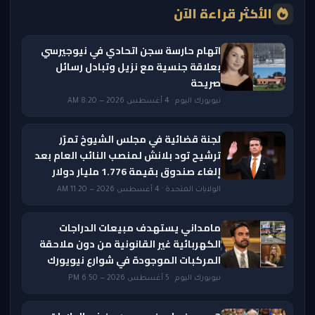
الأكثر قراءة الآن
اتهام حارسة سجن اتحادي في نيوجيرسي
بعلاقة جنسية مع نزيل وتبادل رسائل
صريحة
نيويورك اليوم · 4 أغسطس 2026 — 8:20 AM
لجنة قضائية في مجلس الشيوخ تمرّر
ترشيح تود بلانش لمنصب النائب العام بعد
إلغاء صندوق بقيمة 1.776 مليار دولار
الولايات المتحدة · 4 أغسطس 2026 — 11:20 AM
مامداني يستهدف مبيعات الدراجات
الكهربائية غير القانونية من دون ملاحقة
المركبات الموجودة في شوارع نيويورك
نيويورك اليوم · 5 أغسطس 2026 — 6:50 PM