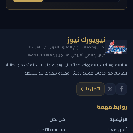
نيويورك نيوز
أخبار وخدمات تهم القارئ العربي في أمريكا
كيان إعلامي أمريكي مسجل برقم 0451351808
متابعة يومية سريعة وواضحة لأخبار نيويورك والولايات المتحدة والجالية
العربية، مع خدمات عملية ودلائل مفيدة بلغة عربية بسيطة.
اتصل بنا
روابط مهمة
الرئيسية
من نحن
أعلن معنا
سياسة التحرير