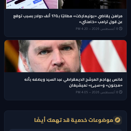
مراهن يقاضي «بوليماركت» مطالبًا بـ170 ألف دولار بسبب توقع
عن قول ترامب «خامنئي»
8 أغسطس 2026 — 4:20 PM
فانس يهاجم المرشح الديمقراطي عبد السيد ويصفه بأنه
«مجنون» و«سيئ» لميشيغان
8 أغسطس 2026 — 4:05 PM
موضوعات خدمية قد تهمك أيضًا