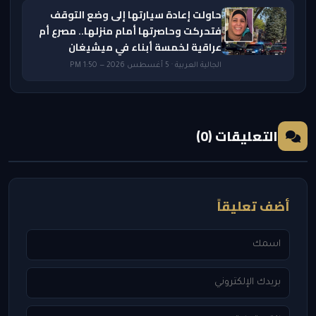
حاولت إعادة سيارتها إلى وضع التوقف
فتحركت وحاصرتها أمام منزلها.. مصرع أم
عراقية لخمسة أبناء في ميشيغان
الجالية العربية · 5 أغسطس 2026 — 1:50 PM
التعليقات (0)
أضف تعليقاً