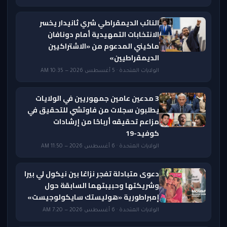
النائب الديمقراطي شري ثانيدار يخسر
الانتخابات التمهيدية أمام دونافان
ماكيني المدعوم من «الاشتراكيين
الديمقراطيين»
الولايات المتحدة · 5 أغسطس 2026 — 10:35 AM
3 مدعين عامين جمهوريين في الولايات
يطلبون سجلات من فاوتشي للتحقيق في
مزاعم تحقيقه أرباحًا من إرشادات
كوفيد-19
الولايات المتحدة · 6 أغسطس 2026 — 11:50 AM
دعوى متبادلة تفجر نزاعًا بين نيكول لي بيرا
وشريكتها وحبيبتهما السابقة حول
إمبراطورية «هوليستك سايكولوجيست»
الولايات المتحدة · 6 أغسطس 2026 — 7:20 AM