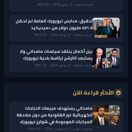
هجرة ولجوء · 31 يوليو 2026 — 8:19 AM
تدقيق: مدارس نيويورك العامة لم تحصّل
431.6 مليون دولار من «ميديكيد
خدمات تهمك · 23 يوليو 2026 — 9:06 PM
بيل أكمان ينتقد سياسات مامداني ولا
يستبعد الترشح لرئاسة بلدية نيويورك
خدمات تهمك · 23 يوليو 2026 — 5:35 PM
الأكثر قراءة الآن
مامداني يستهدف مبيعات الدراجات
الكهربائية غير القانونية من دون ملاحقة
المركبات الموجودة في شوارع نيويورك
نيويورك اليوم · 5 أغسطس 2026 — 6:50 PM