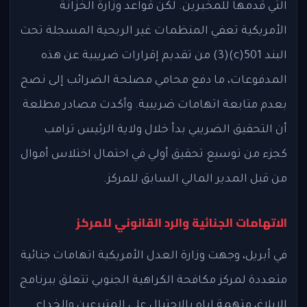
التي قدمها للمخبرين. لكن قواعد وزارة الخزانة
الأمريكية تعفي المنظمات غير الربحية المسجلة تحت
البند 501(c)(3) من تقديم إقرارات ضريبية عن هذه
المدفوعات، ما دفع محامي مصلحة الضرائب إلى نصح
بعدم متابعة اتهامات ضريبية. وأكدت مصادر مطلعة
أن التحقيق الضريبي بدأ خلال ولاية الرئيس ترامب
كجزء من توسيع تحقيق أولي في احتمال اختلاس أموال
من قبل المدير المالي السابق للمركز.
الاتهامات الجنائية والرد القانوني للمركز
في أبريل، وجهت وزارة العدل الأمريكية اتهامات جنائية
متعددة لمركز مكافحة الكراهية الجنوبي تتعلق ببرنامج
الإبلاغ، متهمة إياه بالاحتيال على المتبرعين والخداع