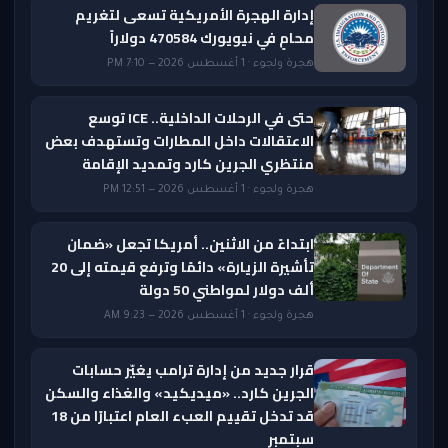
إدارة الهجرة الأمريكية تسعى لتغريم
محامٍ في نيويورك 470584 دولاراً
هجرة ولجوء · 1 أغسطس 2026 — 7:10 PM
حتى في الرحلات الداخلية.. ICE توسع
الاعتقالات داخل المطارات وتستهدف بعض
منتظري الجرين كارد وتمديد الإقامة
هجرة ولجوء · 1 أغسطس 2026 — 12:51 PM
ابتداءً من الاثنين.. أمريكا تجعل «ضمان
تأشيرة الزيارة» دائمًا وترفع قيمته إلى 20
ألف دولار لمواطني 50 دولة
هجرة ولجوء · 1 أغسطس 2026 — 9:23 AM
قرار جديد من إدارة ترامب يغيّر حسابات
الجرين كارد.. «ميديكيد» والغذاء والسكن
قد تدخل تقييم العبء العام اعتبارًا من 18
سبتمبر