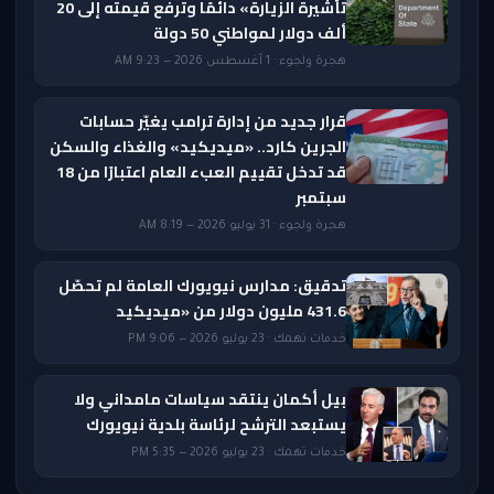
تأشيرة الزيارة» دائمًا وترفع قيمته إلى 20
ألف دولار لمواطني 50 دولة
هجرة ولجوء · 1 أغسطس 2026 — 9:23 AM
قرار جديد من إدارة ترامب يغيّر حسابات
الجرين كارد.. «ميديكيد» والغذاء والسكن
قد تدخل تقييم العبء العام اعتبارًا من 18
سبتمبر
هجرة ولجوء · 31 يوليو 2026 — 8:19 AM
تدقيق: مدارس نيويورك العامة لم تحصّل
431.6 مليون دولار من «ميديكيد
خدمات تهمك · 23 يوليو 2026 — 9:06 PM
بيل أكمان ينتقد سياسات مامداني ولا
يستبعد الترشح لرئاسة بلدية نيويورك
خدمات تهمك · 23 يوليو 2026 — 5:35 PM