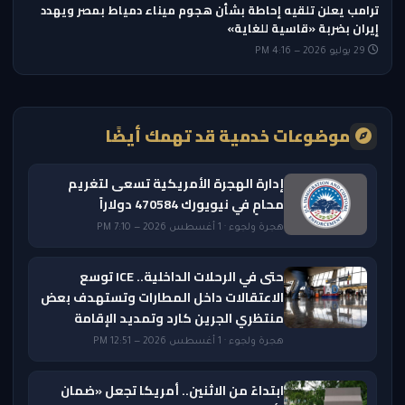
ترامب يعلن تلقيه إحاطة بشأن هجوم ميناء دمياط بمصر ويهدد
إيران بضربة «قاسية للغاية»
29 يوليو 2026 — 4:16 PM
موضوعات خدمية قد تهمك أيضًا
إدارة الهجرة الأمريكية تسعى لتغريم
محامٍ في نيويورك 470584 دولاراً
هجرة ولجوء · 1 أغسطس 2026 — 7:10 PM
حتى في الرحلات الداخلية.. ICE توسع
الاعتقالات داخل المطارات وتستهدف بعض
منتظري الجرين كارد وتمديد الإقامة
هجرة ولجوء · 1 أغسطس 2026 — 12:51 PM
ابتداءً من الاثنين.. أمريكا تجعل «ضمان