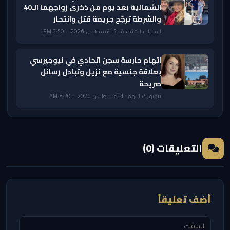
الشمالية بعد يوم من ذكرى زواجهما الـ40
والشرطة ترجّح جريمة قتل وانتحار
الولايات المتحدة · 3 أغسطس 2026 — 3:50 PM
اتهام حارسة سجن اتحادي في نيوجيرسي
بعلاقة جنسية مع نزيل وتبادل رسائل
صريحة
نيويورك اليوم · 4 أغسطس 2026 — 8:20 AM
التعليقات (0)
أضف تعليقاً