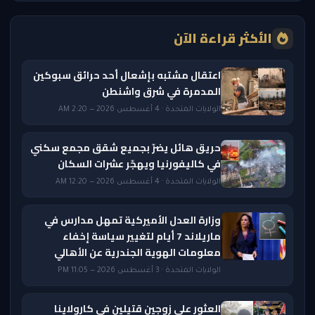
الأكثر قراءة الآن
اعتقال مشتبه بإشعال أحد حرائق سبوكين
المدمرة في شرق واشنطن
الولايات المتحدة · 4 أغسطس 2026 — 2:20 AM
حريق هائل يضرّ بجميع شقق مجمع سكني
في كاليفورنيا ويهجّر عشرات السكان
الولايات المتحدة · 4 أغسطس 2026 — 12:20 AM
وزارة العدل الأميركية تمهل مدارس في
ماريلاند 7 أيام لتغيير سياسة إخفاء
معلومات الهوية الجندرية عن الأهالي
الولايات المتحدة · 3 أغسطس 2026 — 11:05 PM
العثور على زوجين قتيلين في كارولاينا