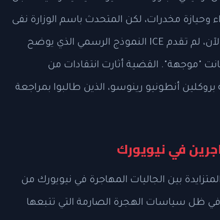
 وحيازة مخدرات، لكن المتحدث باسم الوزارة نفى
استخدام رذاذ الفلفل خلال الاعتقال. حتى الآن، لم تقدم ICE النموذج الرسمي الذي يوضح
كانت "موجهة". القضية أثارت انتقادات من
وكلين أنطونيو رينوسو، الذين طالبوا بمراجعة
هاجرين في نيويورك
زايدة بين الجاليات المهاجرة في نيويورك من
ي ظل سياسات الهجرة الصارمة التي تتبعها