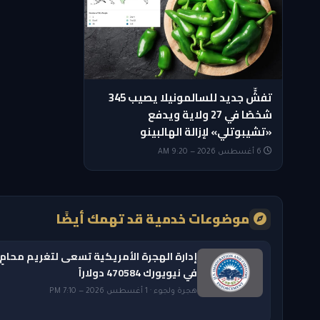
تفشٍّ جديد للسالمونيلا يصيب 345
شخصًا في 27 ولاية ويدفع
«تشيبوتلي» لإزالة الهالبينو
6 أغسطس 2026 — 9:20 AM
موضوعات خدمية قد تهمك أيضًا
إدارة الهجرة الأمريكية تسعى لتغريم محامٍ
في نيويورك 470584 دولاراً
هجرة ولجوء · 1 أغسطس 2026 — 7:10 PM