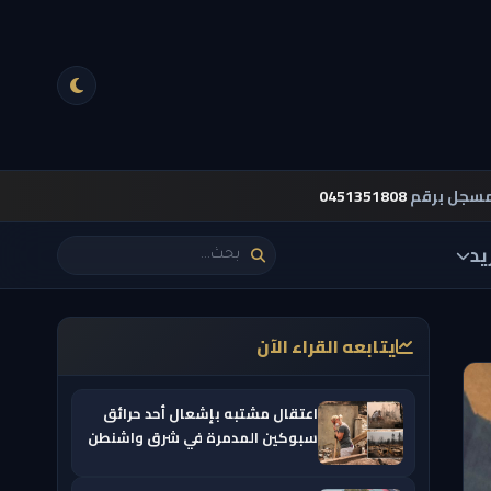
مسجل برقم
0451351808
يد
يتابعه القراء الآن
اعتقال مشتبه بإشعال أحد حرائق
سبوكين المدمرة في شرق واشنطن