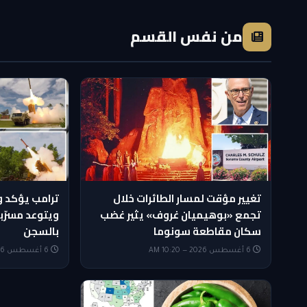
من نفس القسم
تغيير مؤقت لمسار الطائرات خلال
ترامب يؤكد وف
تجمع «بوهيميان غروف» يثير غضب
ويتوعد مسرّب
سكان مقاطعة سونوما
بالسجن
6 أغسطس 2026 — 10:20 AM
6 أغسطس 2026 — 10:05 AM