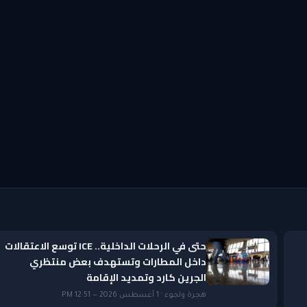
حتى في الرحلات الداخلية.. ICE توسع الاعتقالات
داخل المطارات وتستهدف بعض منتظري
الجرين كارد وتمديد الإقامة
هجرة ولجوء · 1 أغسطس 2026 — 12:51 PM