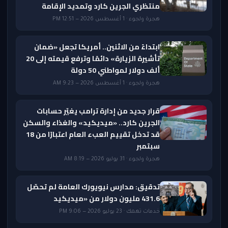
منتظري الجرين كارد وتمديد الإقامة
هجرة ولجوء · 1 أغسطس 2026 — 12:51 PM
ابتداءً من الاثنين.. أمريكا تجعل «ضمان
تأشيرة الزيارة» دائمًا وترفع قيمته إلى 20
ألف دولار لمواطني 50 دولة
هجرة ولجوء · 1 أغسطس 2026 — 9:23 AM
قرار جديد من إدارة ترامب يغيّر حسابات
الجرين كارد.. «ميديكيد» والغذاء والسكن
قد تدخل تقييم العبء العام اعتبارًا من 18
سبتمبر
هجرة ولجوء · 31 يوليو 2026 — 8:19 AM
تدقيق: مدارس نيويورك العامة لم تحصّل
431.6 مليون دولار من «ميديكيد
خدمات تهمك · 23 يوليو 2026 — 9:06 PM