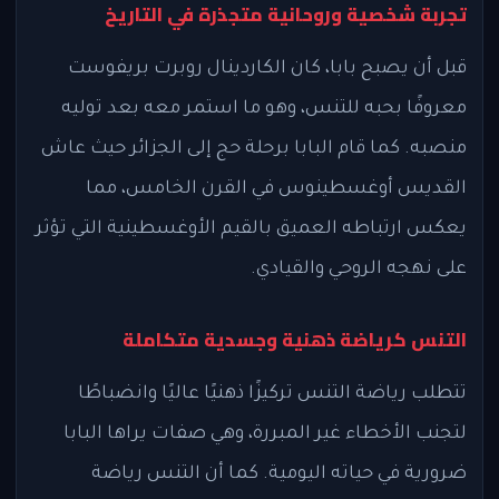
تجربة شخصية وروحانية متجذرة في التاريخ
قبل أن يصبح بابا، كان الكاردينال روبرت بريفوست
معروفًا بحبه للتنس، وهو ما استمر معه بعد توليه
منصبه. كما قام البابا برحلة حج إلى الجزائر حيث عاش
القديس أوغسطينوس في القرن الخامس، مما
يعكس ارتباطه العميق بالقيم الأوغسطينية التي تؤثر
على نهجه الروحي والقيادي.
التنس كرياضة ذهنية وجسدية متكاملة
تتطلب رياضة التنس تركيزًا ذهنيًا عاليًا وانضباطًا
لتجنب الأخطاء غير المبررة، وهي صفات يراها البابا
ضرورية في حياته اليومية. كما أن التنس رياضة