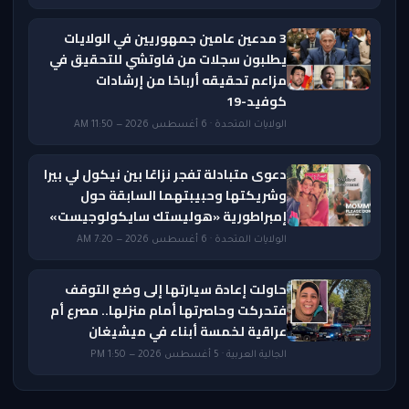
3 مدعين عامين جمهوريين في الولايات
يطلبون سجلات من فاوتشي للتحقيق في
مزاعم تحقيقه أرباحًا من إرشادات
كوفيد-19
الولايات المتحدة · 6 أغسطس 2026 — 11:50 AM
دعوى متبادلة تفجر نزاعًا بين نيكول لي بيرا
وشريكتها وحبيبتهما السابقة حول
إمبراطورية «هوليستك سايكولوجيست»
الولايات المتحدة · 6 أغسطس 2026 — 7:20 AM
حاولت إعادة سيارتها إلى وضع التوقف
فتحركت وحاصرتها أمام منزلها.. مصرع أم
عراقية لخمسة أبناء في ميشيغان
الجالية العربية · 5 أغسطس 2026 — 1:50 PM