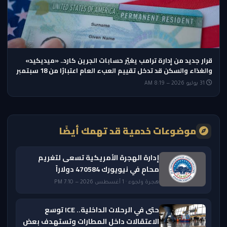
قرار جديد من إدارة ترامب يغيّر حسابات الجرين كارد.. «ميديكيد»
والغذاء والسكن قد تدخل تقييم العبء العام اعتبارًا من 18 سبتمبر
31 يوليو 2026 — 8:19 AM
موضوعات خدمية قد تهمك أيضًا
إدارة الهجرة الأمريكية تسعى لتغريم
محامٍ في نيويورك 470584 دولاراً
هجرة ولجوء · 1 أغسطس 2026 — 7:10 PM
حتى في الرحلات الداخلية.. ICE توسع
الاعتقالات داخل المطارات وتستهدف بعض