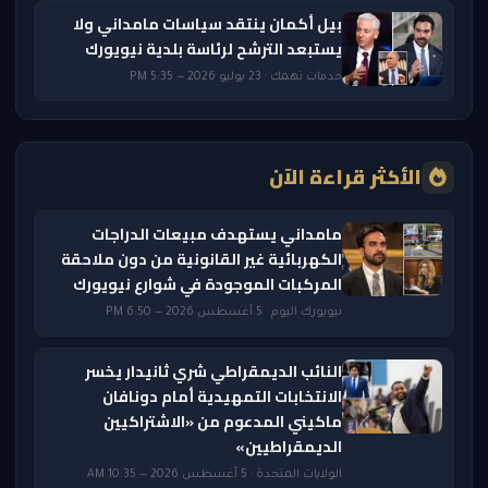
بيل أكمان ينتقد سياسات مامداني ولا
يستبعد الترشح لرئاسة بلدية نيويورك
خدمات تهمك · 23 يوليو 2026 — 5:35 PM
الأكثر قراءة الآن
مامداني يستهدف مبيعات الدراجات
الكهربائية غير القانونية من دون ملاحقة
المركبات الموجودة في شوارع نيويورك
نيويورك اليوم · 5 أغسطس 2026 — 6:50 PM
النائب الديمقراطي شري ثانيدار يخسر
الانتخابات التمهيدية أمام دونافان
ماكيني المدعوم من «الاشتراكيين
الديمقراطيين»
الولايات المتحدة · 5 أغسطس 2026 — 10:35 AM