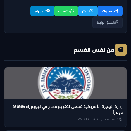
فيسبوك
تويتر
واتساب
تليجرام
نسخ الرابط
من نفس القسم
إدارة الهجرة الأمريكية تسعى لتغريم محامٍ في نيويورك 470584
دولاراً
1 أغسطس 2026 — 7:10 PM