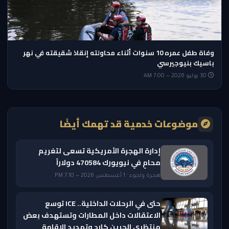
وفاة طفل عمره 10 سنوات أثناء محاولته إنقاذ شقيقته في نهر
باسيك بنيوجيرسي
30 يوليو 2026 — 7:00 AM
موضوعات خدمية قد تهمك أيضًا
إدارة الهجرة الأمريكية تسعى لتغريم
محامٍ في نيويورك 470584 دولاراً
هجرة ولجوء · 1 أغسطس 2026 — 7:10 PM
حتى في الرحلات الداخلية.. ICE توسع
الاعتقالات داخل المطارات وتستهدف بعض
منتظري الجرين كارد وتمديد الإقامة