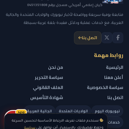
كيان إعلامي أمريكي مسجل برقم 0451351808
متابعة يومية سريعة وواضحة لأخبار نيويورك والولايات المتحدة والجالية
العربية، مع خدمات عملية ودلائل مفيدة بلغة عربية بسيطة.
اتصل بنا
روابط مهمة
الرئيسية
من نحن
أعلن معنا
سياسة التحرير
سياسة الخصوصية
الملف القانوني
اتصل بنا
شهادة التأسيس
نيويورك اليوم
الولايات المتحدة
الجالية العربية
جديد
ريلز
خدمات تهمك
نستخدم ملفات تعريف الارتباط الأساسية لتحسين السرعة
وحفظ تفضيلاتك. بالاستمرار، أنت توافق على
سياسة