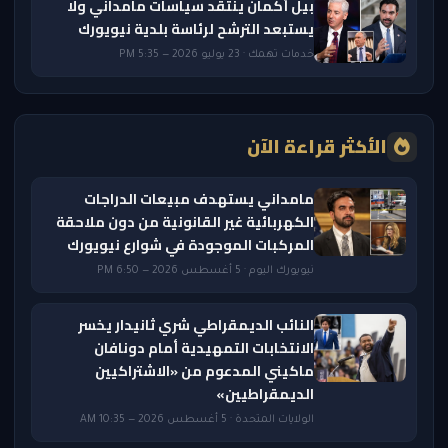
بيل أكمان ينتقد سياسات مامداني ولا
يستبعد الترشح لرئاسة بلدية نيويورك
خدمات تهمك · 23 يوليو 2026 — 5:35 PM
الأكثر قراءة الآن
مامداني يستهدف مبيعات الدراجات
الكهربائية غير القانونية من دون ملاحقة
المركبات الموجودة في شوارع نيويورك
نيويورك اليوم · 5 أغسطس 2026 — 6:50 PM
النائب الديمقراطي شري ثانيدار يخسر
الانتخابات التمهيدية أمام دونافان
ماكيني المدعوم من «الاشتراكيين
الديمقراطيين»
الولايات المتحدة · 5 أغسطس 2026 — 10:35 AM