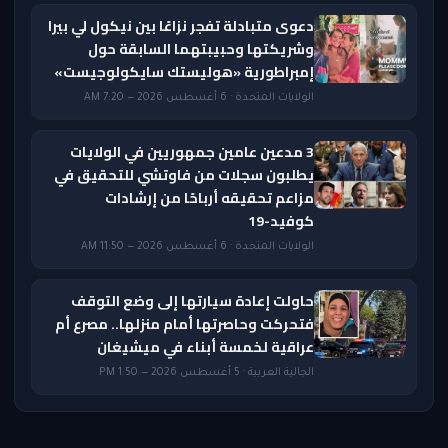
دعوى متبادلة تفجر نزاعًا بين نيكول لي بيرا
وشريكتها وحبيبتهما السابقة حول
إمبراطورية «هوليستك سايكولوجيست»
الولايات المتحدة · 6 أغسطس 2026 — 7:20 AM
3 مدعين عامين جمهوريين في الولايات
يطلبون سجلات من فاوتشي للتحقيق في
مزاعم تحقيقه أرباحًا من إرشادات
كوفيد-19
الولايات المتحدة · 6 أغسطس 2026 — 11:50 AM
حاولت إعادة سيارتها إلى وضع التوقف
فتحركت وحاصرتها أمام منزلها.. مصرع أم
عراقية لخمسة أبناء في ميشيغان
الجالية العربية · 5 أغسطس 2026 — 1:50 PM