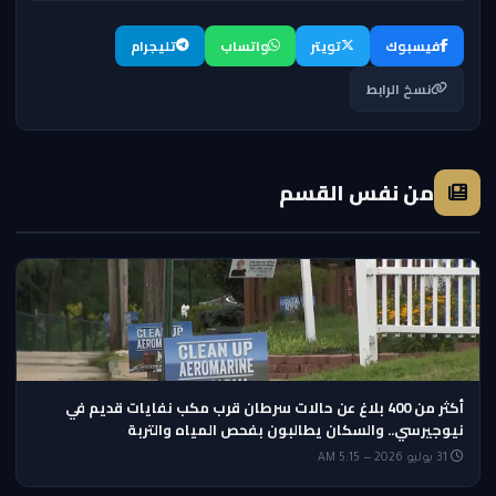
فيسبوك
تويتر
واتساب
تليجرام
نسخ الرابط
من نفس القسم
أكثر من 400 بلاغ عن حالات سرطان قرب مكب نفايات قديم في
نيوجيرسي.. والسكان يطالبون بفحص المياه والتربة
31 يوليو 2026 — 5:15 AM