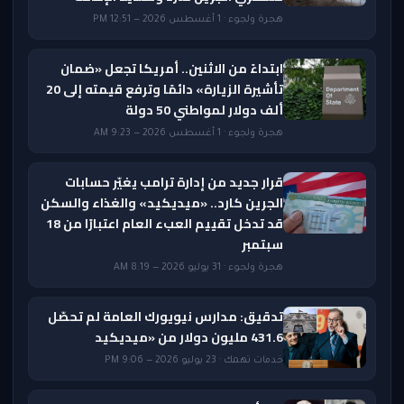
هجرة ولجوء · 1 أغسطس 2026 — 12:51 PM
ابتداءً من الاثنين.. أمريكا تجعل «ضمان
تأشيرة الزيارة» دائمًا وترفع قيمته إلى 20
ألف دولار لمواطني 50 دولة
هجرة ولجوء · 1 أغسطس 2026 — 9:23 AM
قرار جديد من إدارة ترامب يغيّر حسابات
الجرين كارد.. «ميديكيد» والغذاء والسكن
قد تدخل تقييم العبء العام اعتبارًا من 18
سبتمبر
هجرة ولجوء · 31 يوليو 2026 — 8:19 AM
تدقيق: مدارس نيويورك العامة لم تحصّل
431.6 مليون دولار من «ميديكيد
خدمات تهمك · 23 يوليو 2026 — 9:06 PM