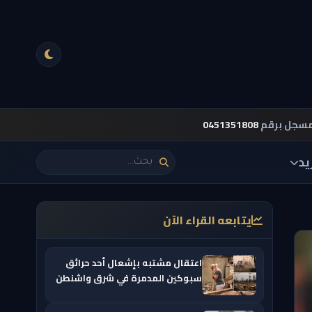
مسجل برقم
0451351808
يد
يتابعه القراء الآن
اعتقال مشتبه بإشعال أحد حرائق
سبوكين المدمرة في شرق واشنطن