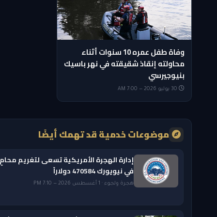
وفاة طفل عمره 10 سنوات أثناء
محاولته إنقاذ شقيقته في نهر باسيك
بنيوجيرسي
30 يوليو 2026 — 7:00 AM
موضوعات خدمية قد تهمك أيضًا
إدارة الهجرة الأمريكية تسعى لتغريم محامٍ
في نيويورك 470584 دولاراً
هجرة ولجوء · 1 أغسطس 2026 — 7:10 PM