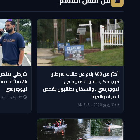
من نفس القسم
أكثر من 400 بلاغ عن حالات سرطان
شرطي يتنكر 
قرب مكب نفايات قديم في
74 سائقًا 
نيوجيرسي.. والسكان يطالبون بفحص
نيوجيرسي
المياه والتربة
30 يوليو 2026 — 8:30 PM
31 يوليو 2026 — 5:15 AM