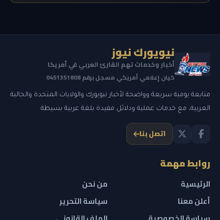
نيويورك نيوز
أخبار وخدمات تهم القارئ العربي في أمريكا
كيان إعلامي أمريكي مسجل برقم 0451351808
متابعة يومية سريعة وواضحة لأخبار نيويورك والولايات المتحدة والجالية
العربية، مع خدمات عملية ودلائل مفيدة بلغة عربية بسيطة.
اتصل بنا
روابط مهمة
الرئيسية
من نحن
أعلن معنا
سياسة التحرير
سياسة الخصوصية
الملف القانوني