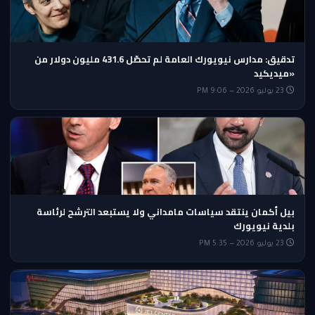
تدقيق: مدارس نيويورك العامة لم تحصّل 431.6 مليون دولار من
«ميديكيد
23 يوليو 2026 — 9:06 PM
بيل أكمان ينتقد سياسات مامداني ولا يستبعد الترشح لرئاسة
بلدية نيويورك
23 يوليو 2026 — 5:35 PM