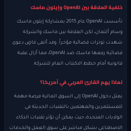
خلفية العلاقة بين OpenAI وإيلون ماسك
تأسست OpenAI عام 2015 بمشاركة إيلون ماسك
وسام ألتمان، لكن العلاقة بين ماسك والشركة
شهدت توترات قضائية مؤخراً. وقد ألغى قاضٍ دعوى
قضائية رفعها ماسك ضد OpenAI، مما أزال عقبة
قانونية أمام خطط الاكتتاب العام للشركة.
لماذا يهم القارئ العربي في أمريكا؟
يمثل دخول OpenAI إلى السوق المالية فرصة مهمة
للمستثمرين والمهتمين بالتقنيات الحديثة في
الولايات المتحدة، حيث يمكن أن تؤثر تقنيات الذكاء
الاصطناعي بشكل مباشر على سوق العمل والخدمات