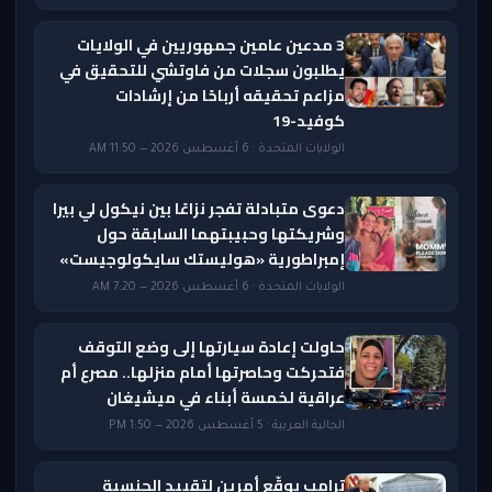
3 مدعين عامين جمهوريين في الولايات
يطلبون سجلات من فاوتشي للتحقيق في
مزاعم تحقيقه أرباحًا من إرشادات
كوفيد-19
الولايات المتحدة · 6 أغسطس 2026 — 11:50 AM
دعوى متبادلة تفجر نزاعًا بين نيكول لي بيرا
وشريكتها وحبيبتهما السابقة حول
إمبراطورية «هوليستك سايكولوجيست»
الولايات المتحدة · 6 أغسطس 2026 — 7:20 AM
حاولت إعادة سيارتها إلى وضع التوقف
فتحركت وحاصرتها أمام منزلها.. مصرع أم
عراقية لخمسة أبناء في ميشيغان
الجالية العربية · 5 أغسطس 2026 — 1:50 PM
ترامب يوقّع أمرين لتقييد الجنسية