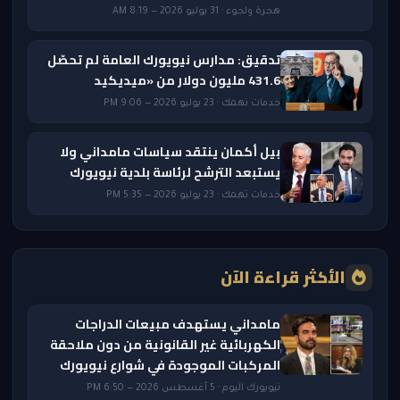
هجرة ولجوء · 31 يوليو 2026 — 8:19 AM
تدقيق: مدارس نيويورك العامة لم تحصّل
431.6 مليون دولار من «ميديكيد
خدمات تهمك · 23 يوليو 2026 — 9:06 PM
بيل أكمان ينتقد سياسات مامداني ولا
يستبعد الترشح لرئاسة بلدية نيويورك
خدمات تهمك · 23 يوليو 2026 — 5:35 PM
الأكثر قراءة الآن
مامداني يستهدف مبيعات الدراجات
الكهربائية غير القانونية من دون ملاحقة
المركبات الموجودة في شوارع نيويورك
نيويورك اليوم · 5 أغسطس 2026 — 6:50 PM