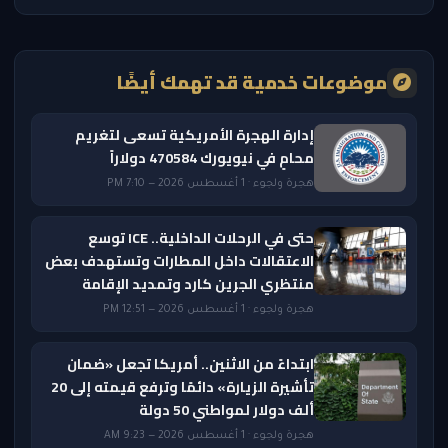
موضوعات خدمية قد تهمك أيضًا
إدارة الهجرة الأمريكية تسعى لتغريم
محامٍ في نيويورك 470584 دولاراً
هجرة ولجوء · 1 أغسطس 2026 — 7:10 PM
حتى في الرحلات الداخلية.. ICE توسع
الاعتقالات داخل المطارات وتستهدف بعض
منتظري الجرين كارد وتمديد الإقامة
هجرة ولجوء · 1 أغسطس 2026 — 12:51 PM
ابتداءً من الاثنين.. أمريكا تجعل «ضمان
تأشيرة الزيارة» دائمًا وترفع قيمته إلى 20
ألف دولار لمواطني 50 دولة
هجرة ولجوء · 1 أغسطس 2026 — 9:23 AM