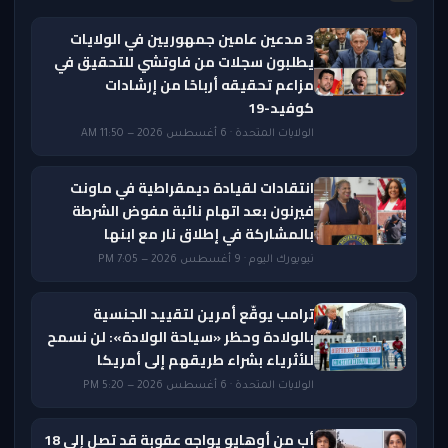
3 مدعين عامين جمهوريين في الولايات
يطلبون سجلات من فاوتشي للتحقيق في
مزاعم تحقيقه أرباحًا من إرشادات
كوفيد-19
الولايات المتحدة · 6 أغسطس 2026 — 11:50 AM
انتقادات لقيادة ديمقراطية في ماونت
فيرنون بعد اتهام نائبة مفوض الشرطة
بالمشاركة في إطلاق نار مع ابنها
نيويورك اليوم · 9 أغسطس 2026 — 7:05 PM
ترامب يوقّع أمرين لتقييد الجنسية
بالولادة وحظر «سياحة الولادة»: لن نسمح
للأثرياء بشراء طريقهم إلى أمريكا
الولايات المتحدة · 6 أغسطس 2026 — 5:20 PM
أب من أوهايو يواجه عقوبة قد تصل إلى 18