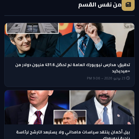
من نفس القسم
تدقيق: مدارس نيويورك العامة لم تحصّل 431.6 مليون دولار من
«ميديكيد
23 يوليو 2026 — 9:06 PM
بيل أكمان ينتقد سياسات مامداني ولا يستبعد الترشح لرئاسة
بلدية نيويورك