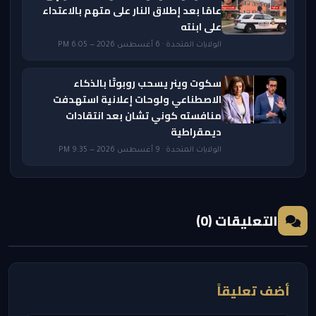
عامًا بعد إطلاق النار على متهم بالاعتداء
على ابنته
الولايات المتحدة · 6 أغسطس 2026 — 6:05 PM
سكوت وينر يسحب روبوتًا بالذكاء
الاصطناعي ولوحات إعلانية استهدفت
منافسته كوني تشان بعد انتقادات
ديمقراطية
الولايات المتحدة · 9 أغسطس 2026 — 9:35 PM
التعليقات (0)
أضف تعليقاً