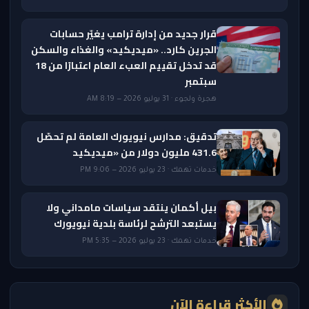
قرار جديد من إدارة ترامب يغيّر حسابات
الجرين كارد.. «ميديكيد» والغذاء والسكن
قد تدخل تقييم العبء العام اعتبارًا من 18
سبتمبر
هجرة ولجوء · 31 يوليو 2026 — 8:19 AM
تدقيق: مدارس نيويورك العامة لم تحصّل
431.6 مليون دولار من «ميديكيد
خدمات تهمك · 23 يوليو 2026 — 9:06 PM
بيل أكمان ينتقد سياسات مامداني ولا
يستبعد الترشح لرئاسة بلدية نيويورك
خدمات تهمك · 23 يوليو 2026 — 5:35 PM
الأكثر قراءة الآن