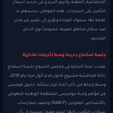
الاجتماعية، المهنة، والرمز البريدي في تحديد أسعار
التأمين على السيارات. هذه العوامل، بحسبهم، لا
علاقة لها بسلوك القيادة وتؤدي إلى تمييز غير عادل
ضد سكان مناطق معينة، خصوصاً ذوي الدخل
المحدود.
جلسة استماع جديدة وسط تأجيلات متكررة
عقدت لجنة التجارة في مجلس الشيوخ جلسة استماع
ثالثة لمناقشة مشروع قانون قدم لأول مرة عام 2018،
وسط إحباط من تأخر اتخاذ قرار بشأنه. دانييل كومبس
من مؤتمر ولاية نيوجيرسي للمنظمة الوطنية للنهوض
بالأشخاص الملونين (NAACP) وصفت ممارسات
شركات التأمين بأنها "تمييز مقنع"، مشيرة إلى أن