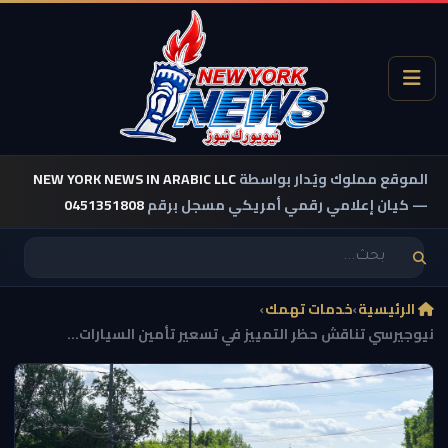
الموقع مملوك ويُدار بواسطة
NEW YORK NEWS IN ARABIC LLC
— كيان إعلامي رقمي أمريكي مسجل برقم
0451351808
الرئيسية
›
خدمات تهمك
›
نيوجيرسي تناقش حظر التمييز في تسعير تأمين السيارات...