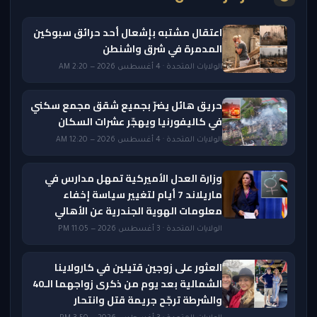
اعتقال مشتبه بإشعال أحد حرائق سبوكين
المدمرة في شرق واشنطن
الولايات المتحدة · 4 أغسطس 2026 — 2:20 AM
حريق هائل يضرّ بجميع شقق مجمع سكني
في كاليفورنيا ويهجّر عشرات السكان
الولايات المتحدة · 4 أغسطس 2026 — 12:20 AM
وزارة العدل الأميركية تمهل مدارس في
ماريلاند 7 أيام لتغيير سياسة إخفاء
معلومات الهوية الجندرية عن الأهالي
الولايات المتحدة · 3 أغسطس 2026 — 11:05 PM
العثور على زوجين قتيلين في كارولاينا
الشمالية بعد يوم من ذكرى زواجهما الـ40
والشرطة ترجّح جريمة قتل وانتحار