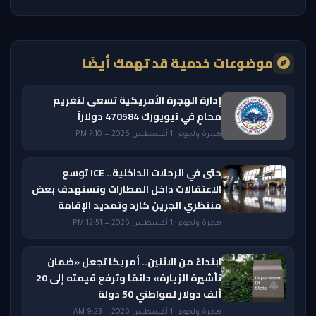
موضوعات خدمية قد تهمك أيضًا
إدارة الهجرة الأمريكية تسعى لتغريم
محامٍ في نيويورك 470584 دولاراً
هجرة ولجوء · 1 أغسطس 2026 — 7:10 PM
حتى في الرحلات الداخلية.. ICE توسع
الاعتقالات داخل المطارات وتستهدف بعض
منتظري الجرين كارد وتمديد الإقامة
هجرة ولجوء · 1 أغسطس 2026 — 12:51 PM
ابتداءً من الاثنين.. أمريكا تجعل «ضمان
تأشيرة الزيارة» دائمًا وترفع قيمته إلى 20
ألف دولار لمواطني 50 دولة
هجرة ولجوء · 1 أغسطس 2026 — 9:23 AM