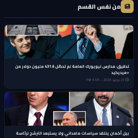
من نفس القسم
تدقيق: مدارس نيويورك العامة لم تحصّل 431.6 مليون دولار من
«ميديكيد
23 يوليو 2026 — 9:06 PM
بيل أكمان ينتقد سياسات مامداني ولا يستبعد الترشح لرئاسة