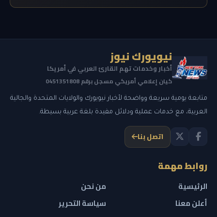
نيويورك نيوز
أخبار وخدمات تهم القارئ العربي في أمريكا
كيان إعلامي أمريكي مسجل برقم 0451351808
متابعة يومية سريعة وواضحة لأخبار نيويورك والولايات المتحدة والجالية
العربية، مع خدمات عملية ودلائل مفيدة بلغة عربية بسيطة.
اتصل بنا
روابط مهمة
الرئيسية
من نحن
أعلن معنا
سياسة التحرير