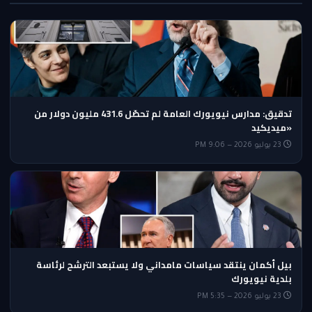
تدقيق: مدارس نيويورك العامة لم تحصّل 431.6 مليون دولار من
«ميديكيد
23 يوليو 2026 — 9:06 PM
بيل أكمان ينتقد سياسات مامداني ولا يستبعد الترشح لرئاسة
بلدية نيويورك
23 يوليو 2026 — 5:35 PM