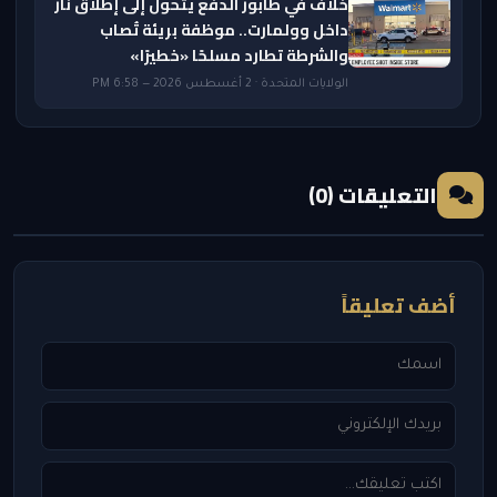
خلاف في طابور الدفع يتحول إلى إطلاق نار
داخل وولمارت.. موظفة بريئة تُصاب
والشرطة تطارد مسلحًا «خطيرًا»
الولايات المتحدة · 2 أغسطس 2026 — 6:58 PM
التعليقات (0)
أضف تعليقاً