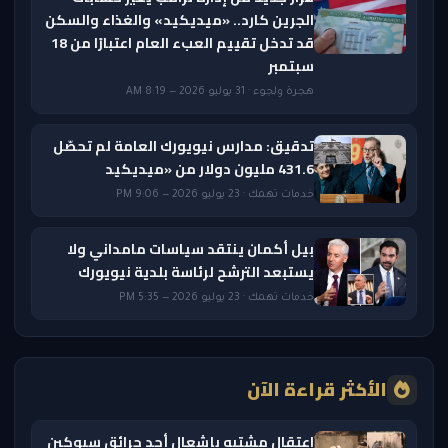
الجرين كارد.. «ميديكيد» والغذاء والسكن
قد تدخل تقييم العبء العام اعتبارًا من 18
سبتمبر
هجرة ولجوء · 31 يوليو 2026 — 8:19 AM
تدقيق: مدارس نيويورك العامة لم تحصّل
431.6 مليون دولار من «ميديكيد
خدمات تهمك · 23 يوليو 2026 — 9:06 PM
بيل أكمان ينتقد سياسات مامداني ولا
يستبعد الترشح لرئاسة بلدية نيويورك
خدمات تهمك · 23 يوليو 2026 — 5:35 PM
الأكثر قراءة الآن
اعتقال مشتبه بإشعال أحد حرائق سبوكين