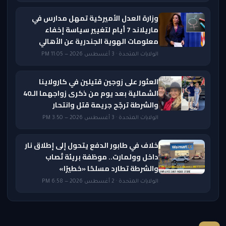
وزارة العدل الأميركية تمهل مدارس في
ماريلاند 7 أيام لتغيير سياسة إخفاء
معلومات الهوية الجندرية عن الأهالي
الولايات المتحدة · 3 أغسطس 2026 — 11:05 PM
العثور على زوجين قتيلين في كارولاينا
الشمالية بعد يوم من ذكرى زواجهما الـ40
والشرطة ترجّح جريمة قتل وانتحار
الولايات المتحدة · 3 أغسطس 2026 — 3:50 PM
خلاف في طابور الدفع يتحول إلى إطلاق نار
داخل وولمارت.. موظفة بريئة تُصاب
والشرطة تطارد مسلحًا «خطيرًا»
الولايات المتحدة · 2 أغسطس 2026 — 6:58 PM