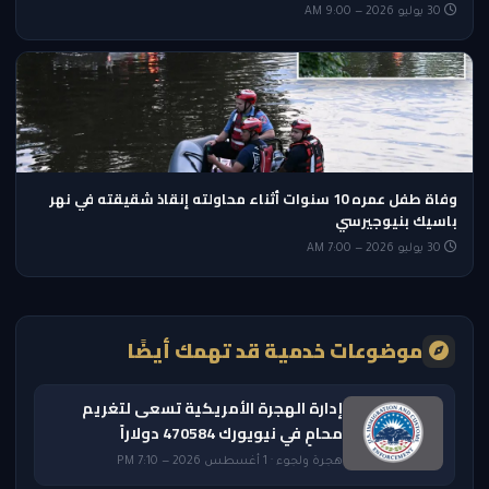
30 يوليو 2026 — 9:00 AM
وفاة طفل عمره 10 سنوات أثناء محاولته إنقاذ شقيقته في نهر
باسيك بنيوجيرسي
30 يوليو 2026 — 7:00 AM
موضوعات خدمية قد تهمك أيضًا
إدارة الهجرة الأمريكية تسعى لتغريم
محامٍ في نيويورك 470584 دولاراً
هجرة ولجوء · 1 أغسطس 2026 — 7:10 PM