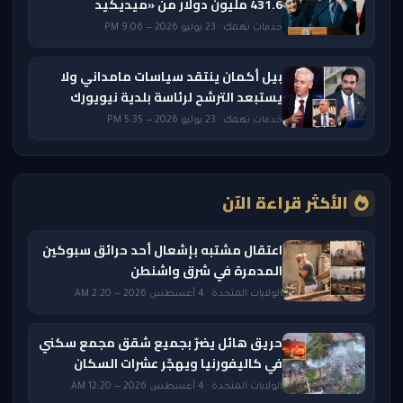
431.6 مليون دولار من «ميديكيد
خدمات تهمك · 23 يوليو 2026 — 9:06 PM
بيل أكمان ينتقد سياسات مامداني ولا
يستبعد الترشح لرئاسة بلدية نيويورك
خدمات تهمك · 23 يوليو 2026 — 5:35 PM
الأكثر قراءة الآن
اعتقال مشتبه بإشعال أحد حرائق سبوكين
المدمرة في شرق واشنطن
الولايات المتحدة · 4 أغسطس 2026 — 2:20 AM
حريق هائل يضرّ بجميع شقق مجمع سكني
في كاليفورنيا ويهجّر عشرات السكان
الولايات المتحدة · 4 أغسطس 2026 — 12:20 AM