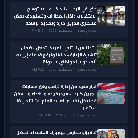
حتى في الرحلات الداخلية.. ICE توسع
الاعتقالات داخل المطارات وتستهدف بعض
منتظري الجرين كارد وتمديد الإقامة
هجرة ولجوء · 1 أغسطس 2026 — 12:51 PM
ابتداءً من الاثنين.. أمريكا تجعل «ضمان
تأشيرة الزيارة» دائمًا وترفع قيمته إلى 20
ألف دولار لمواطني 50 دولة
هجرة ولجوء · 1 أغسطس 2026 — 9:23 AM
قرار جديد من إدارة ترامب يغيّر حسابات
الجرين كارد.. «ميديكيد» والغذاء والسكن
قد تدخل تقييم العبء العام اعتبارًا من 18
سبتمبر
هجرة ولجوء · 31 يوليو 2026 — 8:19 AM
تدقيق: مدارس نيويورك العامة لم تحصّل