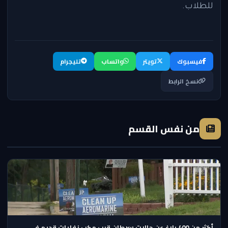
للطلاب.
فيسبوك
تويتر
واتساب
تليجرام
نسخ الرابط
من نفس القسم
أكثر من 400 بلاغ عن حالات سرطان قرب مكب نفايات قديم في