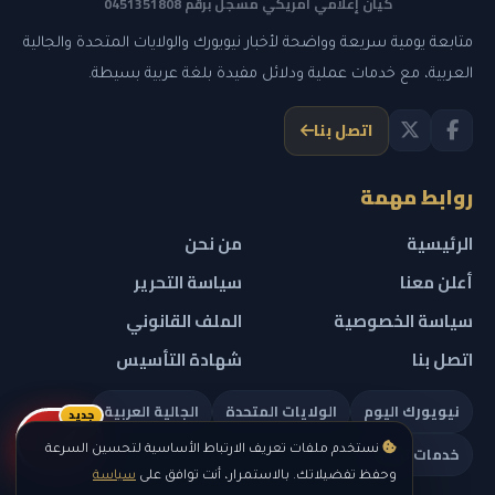
كيان إعلامي أمريكي مسجل برقم 0451351808
متابعة يومية سريعة وواضحة لأخبار نيويورك والولايات المتحدة والجالية
العربية، مع خدمات عملية ودلائل مفيدة بلغة عربية بسيطة.
اتصل بنا
روابط مهمة
الرئيسية
من نحن
أعلن معنا
سياسة التحرير
سياسة الخصوصية
الملف القانوني
اتصل بنا
شهادة التأسيس
نيويورك اليوم
الولايات المتحدة
الجالية العربية
جديد
ريلز
خدمات تهمك
نستخدم ملفات تعريف الارتباط الأساسية لتحسين السرعة
وحفظ تفضيلاتك. بالاستمرار، أنت توافق على
سياسة