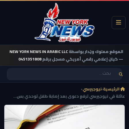
الموقع مملوك ويُدار بواسطة
NEW YORK NEWS IN ARABIC LLC
— كيان إعلامي رقمي أمريكي مسجل برقم
0451351808
الرئيسية
›
نيوجيرسي
›
عائلة في نيوجيرسي ترفع دعوى بعد إصابة طفل توحدي بس...