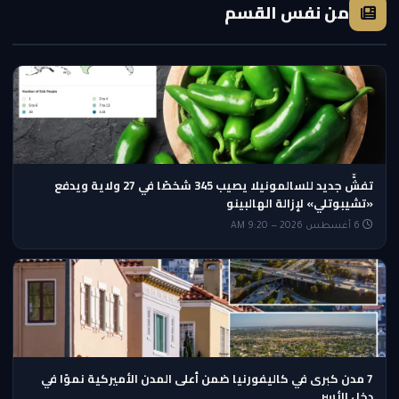
من نفس القسم
تفشٍّ جديد للسالمونيلا يصيب 345 شخصًا في 27 ولاية ويدفع
«تشيبوتلي» لإزالة الهالبينو
6 أغسطس 2026 — 9:20 AM
7 مدن كبرى في كاليفورنيا ضمن أعلى المدن الأميركية نموًا في
دخل الأسر