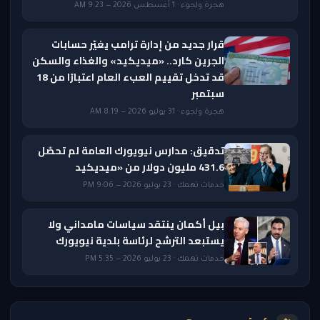
هجرة ولجوء · 1 أغسطس 2026 — 9:23 AM
قرار جديد من إدارة ترامب يغيّر حسابات
الجرين كارد.. «ميديكيد» والغذاء والسكن
قد تدخل تقييم العبء العام اعتبارًا من 18
سبتمبر
هجرة ولجوء · 31 يوليو 2026 — 8:19 AM
تدقيق: مدارس نيويورك العامة لم تحصّل
431.6 مليون دولار من «ميديكيد
خدمات تهمك · 23 يوليو 2026 — 9:06 PM
بيل أكمان ينتقد سياسات مامداني ولا
يستبعد الترشح لرئاسة بلدية نيويورك
خدمات تهمك · 23 يوليو 2026 — 5:35 PM