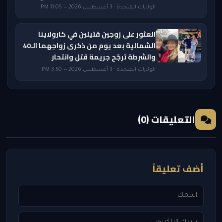
الولايات المتحدة · 3 أغسطس 2026 — 11:05 PM
العثور على زوجين قتيلين في كارولاينا
الشمالية بعد يوم من ذكرى زواجهما الـ40
والشرطة ترجّح جريمة قتل وانتحار
الولايات المتحدة · 3 أغسطس 2026 — 3:50 PM
التعليقات (0)
أضف تعليقاً