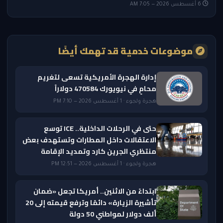
6 أغسطس 2026 — 7:05 AM
موضوعات خدمية قد تهمك أيضًا
إدارة الهجرة الأمريكية تسعى لتغريم
محامٍ في نيويورك 470584 دولاراً
هجرة ولجوء · 1 أغسطس 2026 — 7:10 PM
حتى في الرحلات الداخلية.. ICE توسع
الاعتقالات داخل المطارات وتستهدف بعض
منتظري الجرين كارد وتمديد الإقامة
هجرة ولجوء · 1 أغسطس 2026 — 12:51 PM
ابتداءً من الاثنين.. أمريكا تجعل «ضمان
تأشيرة الزيارة» دائمًا وترفع قيمته إلى 20
ألف دولار لمواطني 50 دولة