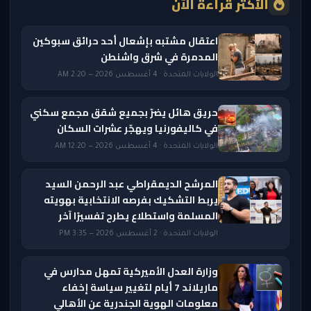
الأكثر قراءة الآن
اعتقال مشتبه بإشعال أحد حرائق سبوكين
المدمرة في شرق واشنطن
الولايات المتحدة · 4 أغسطس 2026 — 2:20 AM
حريق هائل يضرّ بجميع شقق مجمع سكني
في كاليفورنيا ويهجّر عشرات السكان
الولايات المتحدة · 4 أغسطس 2026 — 12:20 AM
المرشح الديمقراطي عبد الرحمن السيد
يربط التشكيك بفرصه الانتخابية بهويته
المسلمة واستطلاع يطرح تفسيرًا آخر
الولايات المتحدة · 2 أغسطس 2026 — 3:35 PM
وزارة العدل الأميركية تمهل مدارس في
ماريلاند 7 أيام لتغيير سياسة إخفاء
معلومات الهوية الجندرية عن الأهالي