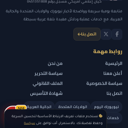
كيان إعلامي أمريكي مسجل برقم 0451351808
متابعة يومية سريعة وواضحة لأخبار نيويورك والولايات المتحدة والجالية
العربية، مع خدمات عملية ودلائل مفيدة بلغة عربية بسيطة.
اتصل بنا
روابط مهمة
الرئيسية
من نحن
أعلن معنا
سياسة التحرير
سياسة الخصوصية
الملف القانوني
اتصل بنا
شهادة التأسيس
نيويورك اليوم
الولايات المتحدة
الجالية العربية
جديد
ريلز
خدمات تهمك
نستخدم ملفات تعريف الارتباط الأساسية لتحسين السرعة
وحفظ تفضيلاتك. بالاستمرار، أنت توافق على
سياسة