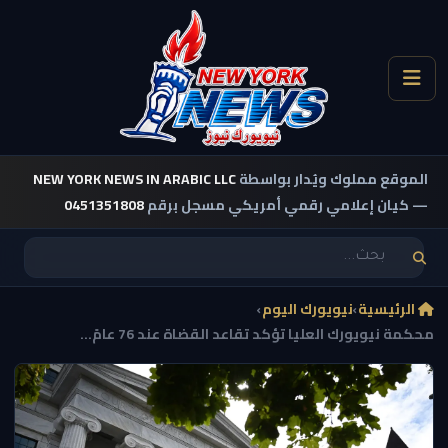
الموقع مملوك ويُدار بواسطة
NEW YORK NEWS IN ARABIC LLC
— كيان إعلامي رقمي أمريكي مسجل برقم
0451351808
الرئيسية
›
نيويورك اليوم
›
محكمة نيويورك العليا تؤكد تقاعد القضاة عند 76 عامً...