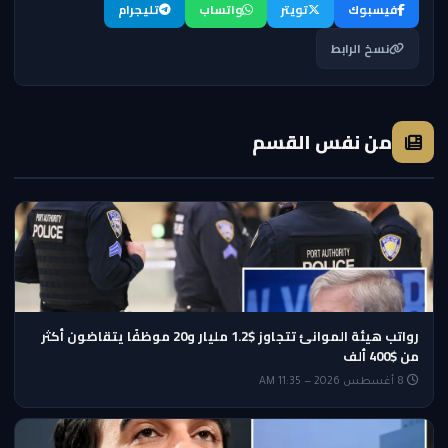
فيسبوك
تويتر
واتساب
تليجرام
نسخ الرابط
من نفس القسم
رواتب هيئة الموانئ تتجاوز $1.2 مليار و20 موظفًا يتقاضون أكثر
من $400 ألف
8 أغسطس 2026 — 11:35 AM