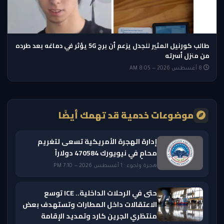
طالب كورنيل المثير للجدل يزعم أن برج 5G يؤثر في دماغه بعد طرده
من منزل أسرته
8 أغسطس 2026 — 8:05 AM
موضوعات خدمية قد تهمك أيضًا
إدارة الهجرة الأمريكية تسعى لتغريم
محامٍ في نيويورك 470584 دولاراً
هجرة ولجوء · 1 أغسطس 2026 — 7:10 PM
حتى في الرحلات الداخلية.. ICE توسع
الاعتقالات داخل المطارات وتستهدف بعض
منتظري الجرين كارد وتمديد الإقامة