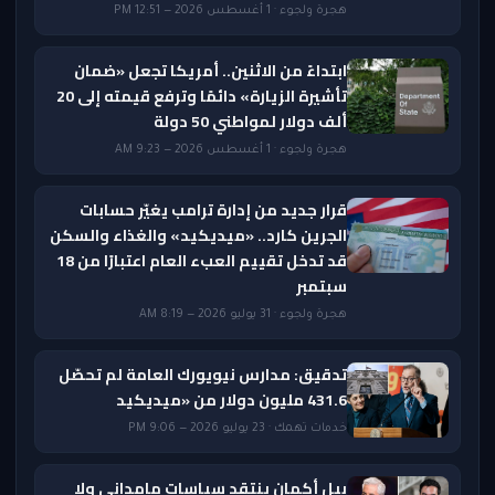
هجرة ولجوء · 1 أغسطس 2026 — 12:51 PM
ابتداءً من الاثنين.. أمريكا تجعل «ضمان
تأشيرة الزيارة» دائمًا وترفع قيمته إلى 20
ألف دولار لمواطني 50 دولة
هجرة ولجوء · 1 أغسطس 2026 — 9:23 AM
قرار جديد من إدارة ترامب يغيّر حسابات
الجرين كارد.. «ميديكيد» والغذاء والسكن
قد تدخل تقييم العبء العام اعتبارًا من 18
سبتمبر
هجرة ولجوء · 31 يوليو 2026 — 8:19 AM
تدقيق: مدارس نيويورك العامة لم تحصّل
431.6 مليون دولار من «ميديكيد
خدمات تهمك · 23 يوليو 2026 — 9:06 PM
بيل أكمان ينتقد سياسات مامداني ولا