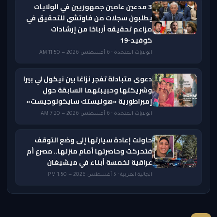
3 مدعين عامين جمهوريين في الولايات
يطلبون سجلات من فاوتشي للتحقيق في
مزاعم تحقيقه أرباحًا من إرشادات
كوفيد-19
الولايات المتحدة · 6 أغسطس 2026 — 11:50 AM
دعوى متبادلة تفجر نزاعًا بين نيكول لي بيرا
وشريكتها وحبيبتهما السابقة حول
إمبراطورية «هوليستك سايكولوجيست»
الولايات المتحدة · 6 أغسطس 2026 — 7:20 AM
حاولت إعادة سيارتها إلى وضع التوقف
فتحركت وحاصرتها أمام منزلها.. مصرع أم
عراقية لخمسة أبناء في ميشيغان
الجالية العربية · 5 أغسطس 2026 — 1:50 PM