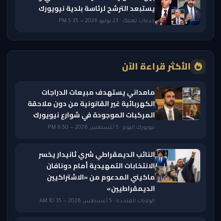
يستبعد الترشح لرئاسة بلدية نيويورك
خدمات تهمك · 23 يوليو 2026 — 5:35 PM
الأكثر قراءة الآن
مامداني يستهدف مبيعات الدراجات
الكهربائية غير القانونية من دون ملاحقة
المركبات الموجودة في شوارع نيويورك
نيويورك اليوم · 5 أغسطس 2026 — 6:50 PM
النائب الديمقراطي شري ثانيدار يخسر
الانتخابات التمهيدية أمام دونافان
ماكيني المدعوم من «الاشتراكيين
الديمقراطيين»
الولايات المتحدة · 5 أغسطس 2026 — 10:35 AM