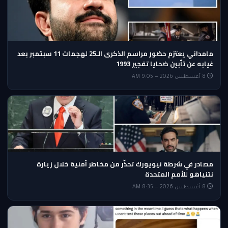
مامداني يعتزم حضور مراسم الذكرى الـ25 لهجمات 11 سبتمبر بعد
غيابه عن تأبين ضحايا تفجير 1993
8 أغسطس 2026 — 9:05 AM
مصادر في شرطة نيويورك تحذّر من مخاطر أمنية خلال زيارة
نتنياهو للأمم المتحدة
8 أغسطس 2026 — 8:35 AM