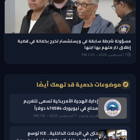
مسؤولة شرطة سابقة في ويستشستر تخرج بكفالة في قضية
إطلاق نار متهم بها ابنها
7 أغسطس 2026 — 2:05 PM
موضوعات خدمية قد تهمك أيضًا
إدارة الهجرة الأمريكية تسعى لتغريم
محامٍ في نيويورك 470584 دولاراً
هجرة ولجوء · 1 أغسطس 2026 — 7:10 PM
حتى في الرحلات الداخلية.. ICE توسع