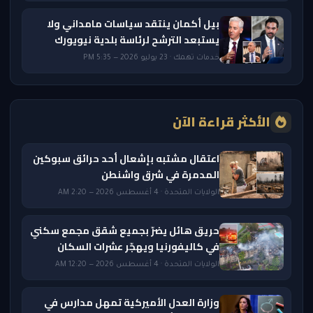
بيل أكمان ينتقد سياسات مامداني ولا
يستبعد الترشح لرئاسة بلدية نيويورك
خدمات تهمك · 23 يوليو 2026 — 5:35 PM
الأكثر قراءة الآن
اعتقال مشتبه بإشعال أحد حرائق سبوكين
المدمرة في شرق واشنطن
الولايات المتحدة · 4 أغسطس 2026 — 2:20 AM
حريق هائل يضرّ بجميع شقق مجمع سكني
في كاليفورنيا ويهجّر عشرات السكان
الولايات المتحدة · 4 أغسطس 2026 — 12:20 AM
وزارة العدل الأميركية تمهل مدارس في