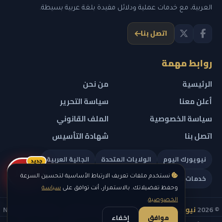
العربية، مع خدمات عملية ودلائل مفيدة بلغة عربية بسيطة.
اتصل بنا
روابط مهمة
الرئيسية
من نحن
أعلن معنا
سياسة التحرير
سياسة الخصوصية
الملف القانوني
اتصل بنا
شهادة التأسيس
نيويورك اليوم
الولايات المتحدة
الجالية العربية
جديد
ريلز
خدمات تهمك
نستخدم ملفات تعريف الارتباط الأساسية لتحسين السرعة
وحفظ تفضيلاتك. بالاستمرار، أنت توافق على
سياسة
الخصوصية
.
© 2026
نيويورك نيوز
— جميع الحقوق محفوظة — NEW YORK NEWS
موافق
إخفاء