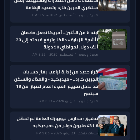
الاعتقالات داخل المطارات وتستهدف بعض
منتظري الجرين كارد وتمديد الإقامة
هجرة ولجوء · 1 أغسطس 2026 — 12:51 PM
ابتداءً من الاثنين.. أمريكا تجعل «ضمان
تأشيرة الزيارة» دائمًا وترفع قيمته إلى 20
ألف دولار لمواطني 50 دولة
هجرة ولجوء · 1 أغسطس 2026 — 9:23 AM
قرار جديد من إدارة ترامب يغيّر حسابات
الجرين كارد.. «ميديكيد» والغذاء والسكن
قد تدخل تقييم العبء العام اعتبارًا من 18
سبتمبر
هجرة ولجوء · 31 يوليو 2026 — 8:19 AM
تدقيق: مدارس نيويورك العامة لم تحصّل
431.6 مليون دولار من «ميديكيد
خدمات تهمك · 23 يوليو 2026 — 9:06 PM