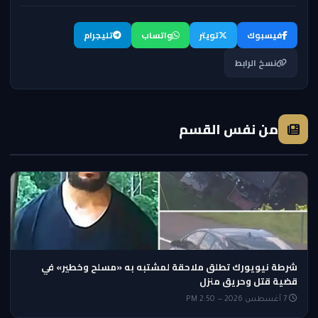
فيسبوك
تويتر
واتساب
تليجرام
نسخ الرابط
من نفس القسم
شرطة نيويورك تطلق ملاحقة لمشتبه به «مسلح وخطير» في
قضية قتل وحريق منزل
7 أغسطس 2026 — 2:50 PM