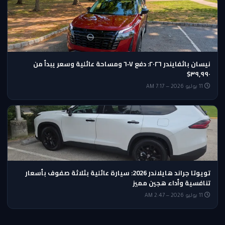
نيسان باثفايندر ٢٠٢٦: دفع V‑٦ ومساحة عائلية وسعر يبدأ من
٣٩,٩٩٠$
11 يوليو 2026 — 7:17 AM
تويوتا جراند هايلاندر 2026: سيارة عائلية بثلاثة صفوف بأسعار
تنافسية وأداء هجين مميز
11 يوليو 2026 — 2:47 AM