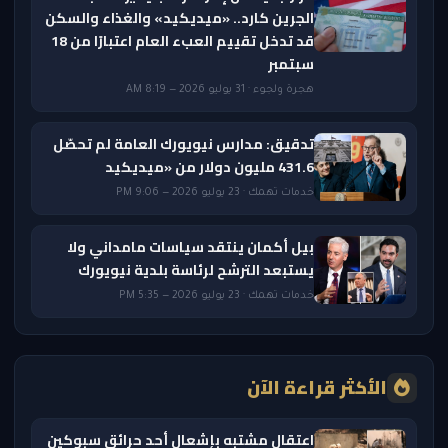
الجرين كارد.. «ميديكيد» والغذاء والسكن
قد تدخل تقييم العبء العام اعتبارًا من 18
سبتمبر
هجرة ولجوء · 31 يوليو 2026 — 8:19 AM
تدقيق: مدارس نيويورك العامة لم تحصّل
431.6 مليون دولار من «ميديكيد
خدمات تهمك · 23 يوليو 2026 — 9:06 PM
بيل أكمان ينتقد سياسات مامداني ولا
يستبعد الترشح لرئاسة بلدية نيويورك
خدمات تهمك · 23 يوليو 2026 — 5:35 PM
الأكثر قراءة الآن
اعتقال مشتبه بإشعال أحد حرائق سبوكين