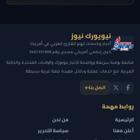
نيويورك نيوز
أخبار وخدمات تهم القارئ العربي في أمريكا
كيان إعلامي أمريكي مسجل برقم 0451351808
متابعة يومية سريعة وواضحة لأخبار نيويورك والولايات المتحدة والجالية
العربية، مع خدمات عملية ودلائل مفيدة بلغة عربية بسيطة.
اتصل بنا
روابط مهمة
الرئيسية
من نحن
أعلن معنا
سياسة التحرير