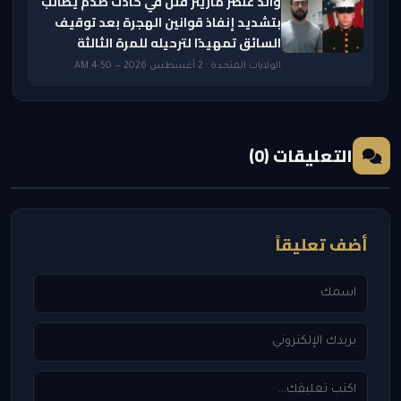
والد عنصر مارينز قُتل في حادث صدم يطالب
بتشديد إنفاذ قوانين الهجرة بعد توقيف
السائق تمهيدًا لترحيله للمرة الثالثة
الولايات المتحدة · 2 أغسطس 2026 — 4:50 AM
التعليقات (0)
أضف تعليقاً