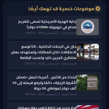
موضوعات خدمية قد تهمك أيضًا
إدارة الهجرة الأمريكية تسعى لتغريم
محامٍ في نيويورك 470584 دولاراً
هجرة ولجوء · 1 أغسطس 2026 — 7:10 PM
حتى في الرحلات الداخلية.. ICE توسع
الاعتقالات داخل المطارات وتستهدف بعض
منتظري الجرين كارد وتمديد الإقامة
هجرة ولجوء · 1 أغسطس 2026 — 12:51 PM
ابتداءً من الاثنين.. أمريكا تجعل «ضمان
تأشيرة الزيارة» دائمًا وترفع قيمته إلى 20
ألف دولار لمواطني 50 دولة
هجرة ولجوء · 1 أغسطس 2026 — 9:23 AM
قرار جديد من إدارة ترامب يغيّر حسابات