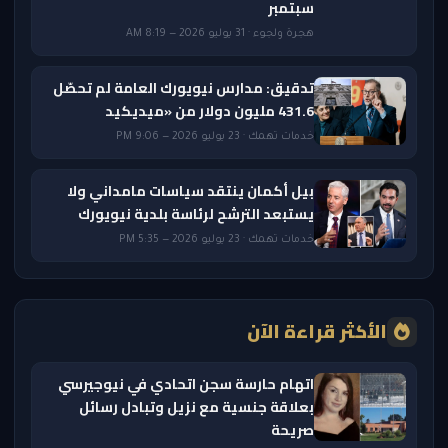
سبتمبر
هجرة ولجوء · 31 يوليو 2026 — 8:19 AM
تدقيق: مدارس نيويورك العامة لم تحصّل
431.6 مليون دولار من «ميديكيد
خدمات تهمك · 23 يوليو 2026 — 9:06 PM
بيل أكمان ينتقد سياسات مامداني ولا
يستبعد الترشح لرئاسة بلدية نيويورك
خدمات تهمك · 23 يوليو 2026 — 5:35 PM
الأكثر قراءة الآن
اتهام حارسة سجن اتحادي في نيوجيرسي
بعلاقة جنسية مع نزيل وتبادل رسائل
صريحة