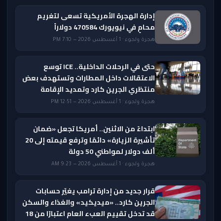
إدارة الهجرة الأمريكية تسعى لتغريم
محامٍ في نيويورك 470584 دولاراً
هجرة ولجوء · 1 أغسطس 2026 — 7:10 PM
حتى في الرحلات الداخلية.. ICE توسع
الاعتقالات داخل المطارات وتستهدف بعض
منتظري الجرين كارد وتمديد الإقامة
هجرة ولجوء · 1 أغسطس 2026 — 12:51 PM
ابتداءً من الاثنين.. أمريكا تجعل «ضمان
تأشيرة الزيارة» دائمًا وترفع قيمته إلى 20
ألف دولار لمواطني 50 دولة
هجرة ولجوء · 1 أغسطس 2026 — 9:23 AM
قرار جديد من إدارة ترامب يغيّر حسابات
الجرين كارد.. «ميديكيد» والغذاء والسكن
قد تدخل تقييم العبء العام اعتبارًا من 18