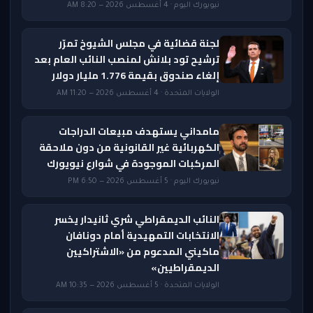
نيويورك اليوم · 4 أغسطس 2026 — 8:20 AM
لجنة قضائية في مجلس الشيوخ تمرّر
ترشيح تود بلانش لمنصب النائب العام بعد
إلغاء صندوق بقيمة 1.776 مليار دولار
الولايات المتحدة · 4 أغسطس 2026 — 11:20 AM
مامداني يستهدف مبيعات الدراجات
الكهربائية غير القانونية من دون ملاحقة
المركبات الموجودة في شوارع نيويورك
نيويورك اليوم · 5 أغسطس 2026 — 6:50 PM
النائب الديمقراطي شري ثانيدار يخسر
الانتخابات التمهيدية أمام دونافان
ماكيني المدعوم من «الاشتراكيين
الديمقراطيين»
الولايات المتحدة · 5 أغسطس 2026 — 10:35 AM