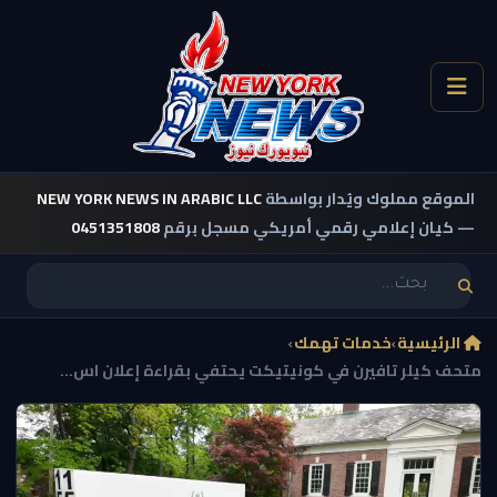
الموقع مملوك ويُدار بواسطة
NEW YORK NEWS IN ARABIC LLC
— كيان إعلامي رقمي أمريكي مسجل برقم
0451351808
الرئيسية
›
خدمات تهمك
›
متحف كيلر تافيرن في كونيتيكت يحتفي بقراءة إعلان اس...