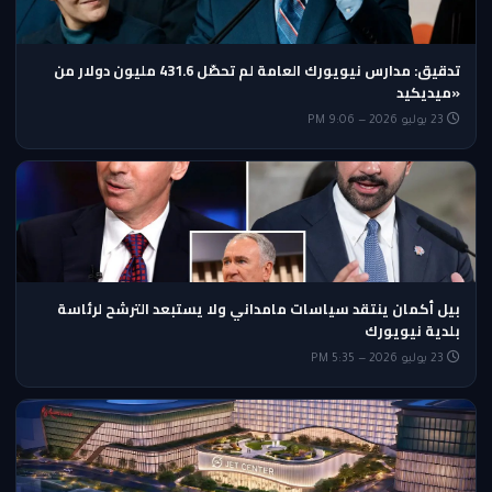
تدقيق: مدارس نيويورك العامة لم تحصّل 431.6 مليون دولار من
«ميديكيد
23 يوليو 2026 — 9:06 PM
بيل أكمان ينتقد سياسات مامداني ولا يستبعد الترشح لرئاسة
بلدية نيويورك
23 يوليو 2026 — 5:35 PM