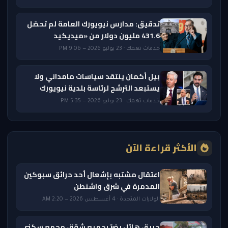
تدقيق: مدارس نيويورك العامة لم تحصّل
431.6 مليون دولار من «ميديكيد
خدمات تهمك · 23 يوليو 2026 — 9:06 PM
بيل أكمان ينتقد سياسات مامداني ولا
يستبعد الترشح لرئاسة بلدية نيويورك
خدمات تهمك · 23 يوليو 2026 — 5:35 PM
الأكثر قراءة الآن
اعتقال مشتبه بإشعال أحد حرائق سبوكين
المدمرة في شرق واشنطن
الولايات المتحدة · 4 أغسطس 2026 — 2:20 AM
حريق هائل يضرّ بجميع شقق مجمع سكني