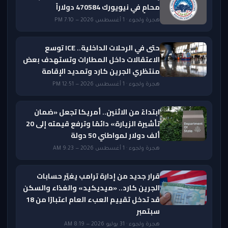
محامٍ في نيويورك 470584 دولاراً
هجرة ولجوء · 1 أغسطس 2026 — 7:10 PM
حتى في الرحلات الداخلية.. ICE توسع
الاعتقالات داخل المطارات وتستهدف بعض
منتظري الجرين كارد وتمديد الإقامة
هجرة ولجوء · 1 أغسطس 2026 — 12:51 PM
ابتداءً من الاثنين.. أمريكا تجعل «ضمان
تأشيرة الزيارة» دائمًا وترفع قيمته إلى 20
ألف دولار لمواطني 50 دولة
هجرة ولجوء · 1 أغسطس 2026 — 9:23 AM
قرار جديد من إدارة ترامب يغيّر حسابات
الجرين كارد.. «ميديكيد» والغذاء والسكن
قد تدخل تقييم العبء العام اعتبارًا من 18
سبتمبر
هجرة ولجوء · 31 يوليو 2026 — 8:19 AM