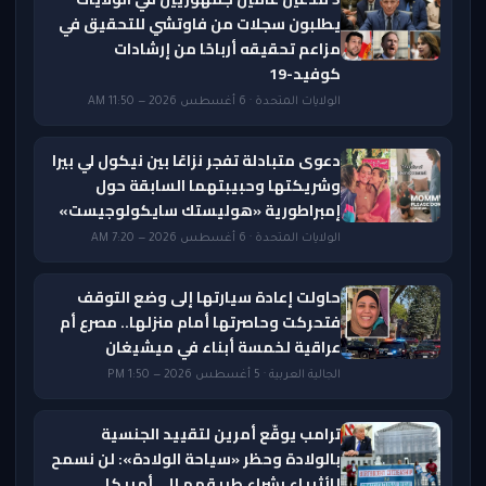
يطلبون سجلات من فاوتشي للتحقيق في
مزاعم تحقيقه أرباحًا من إرشادات
كوفيد-19
الولايات المتحدة · 6 أغسطس 2026 — 11:50 AM
دعوى متبادلة تفجر نزاعًا بين نيكول لي بيرا
وشريكتها وحبيبتهما السابقة حول
إمبراطورية «هوليستك سايكولوجيست»
الولايات المتحدة · 6 أغسطس 2026 — 7:20 AM
حاولت إعادة سيارتها إلى وضع التوقف
فتحركت وحاصرتها أمام منزلها.. مصرع أم
عراقية لخمسة أبناء في ميشيغان
الجالية العربية · 5 أغسطس 2026 — 1:50 PM
ترامب يوقّع أمرين لتقييد الجنسية
بالولادة وحظر «سياحة الولادة»: لن نسمح
للأثرياء بشراء طريقهم إلى أمريكا