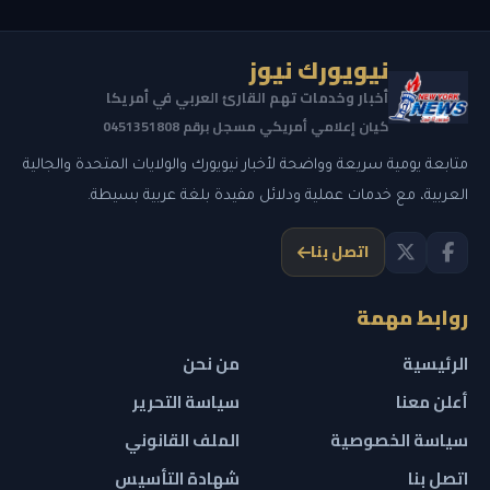
نيويورك نيوز
أخبار وخدمات تهم القارئ العربي في أمريكا
كيان إعلامي أمريكي مسجل برقم 0451351808
متابعة يومية سريعة وواضحة لأخبار نيويورك والولايات المتحدة والجالية
العربية، مع خدمات عملية ودلائل مفيدة بلغة عربية بسيطة.
اتصل بنا
روابط مهمة
الرئيسية
من نحن
أعلن معنا
سياسة التحرير
سياسة الخصوصية
الملف القانوني
اتصل بنا
شهادة التأسيس