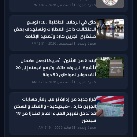
هجرة ولجوء · 1 أغسطس 2026 — 7:10 PM
حتى في الرحلات الداخلية.. ICE توسع
الاعتقالات داخل المطارات وتستهدف بعض
منتظري الجرين كارد وتمديد الإقامة
هجرة ولجوء · 1 أغسطس 2026 — 12:51 PM
ابتداءً من الاثنين.. أمريكا تجعل «ضمان
تأشيرة الزيارة» دائمًا وترفع قيمته إلى 20
ألف دولار لمواطني 50 دولة
هجرة ولجوء · 1 أغسطس 2026 — 9:23 AM
قرار جديد من إدارة ترامب يغيّر حسابات
الجرين كارد.. «ميديكيد» والغذاء والسكن
قد تدخل تقييم العبء العام اعتبارًا من 18
سبتمبر
هجرة ولجوء · 31 يوليو 2026 — 8:19 AM