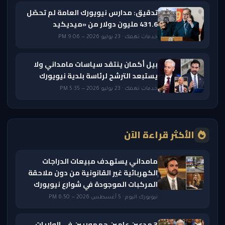
تدقيق: مدارس نيويورك العامة لم تحصّل
431.6 مليون دولار من «ميديكيد
خدمات تهمك · 23 يوليو 2026 — 9:06 PM
بيل أكمان ينتقد سياسات مامداني ولا
يستبعد الترشح لرئاسة بلدية نيويورك
خدمات تهمك · 23 يوليو 2026 — 5:35 PM
الأكثر قراءة الآن
مامداني يستهدف مبيعات الدراجات
الكهربائية غير القانونية من دون ملاحقة
المركبات الموجودة في شوارع نيويورك
نيويورك اليوم · 5 أغسطس 2026 — 6:50 PM
3 مدعين عامين جمهوريين في الولايات