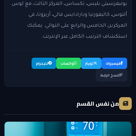
يونيفرسيتي بليس، تكساس، المركز الثالث، مع لوس
ألتوس، كاليفورنيا وبارادايس فالي، أريزونا، في
المركزين الخامس والرابع على التوالي. يمكنك
استكشاف الترتيب الكامل عبر الإنترنت.
فيسبوك
تويتر
واتساب
تليجرام
نسخ الرابط
من نفس القسم