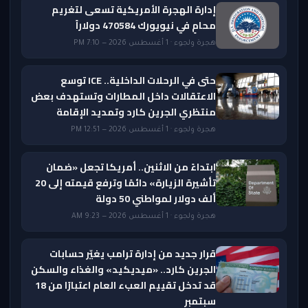
إدارة الهجرة الأمريكية تسعى لتغريم
محامٍ في نيويورك 470584 دولاراً
هجرة ولجوء · 1 أغسطس 2026 — 7:10 PM
حتى في الرحلات الداخلية.. ICE توسع
الاعتقالات داخل المطارات وتستهدف بعض
منتظري الجرين كارد وتمديد الإقامة
هجرة ولجوء · 1 أغسطس 2026 — 12:51 PM
ابتداءً من الاثنين.. أمريكا تجعل «ضمان
تأشيرة الزيارة» دائمًا وترفع قيمته إلى 20
ألف دولار لمواطني 50 دولة
هجرة ولجوء · 1 أغسطس 2026 — 9:23 AM
قرار جديد من إدارة ترامب يغيّر حسابات
الجرين كارد.. «ميديكيد» والغذاء والسكن
قد تدخل تقييم العبء العام اعتبارًا من 18
سبتمبر