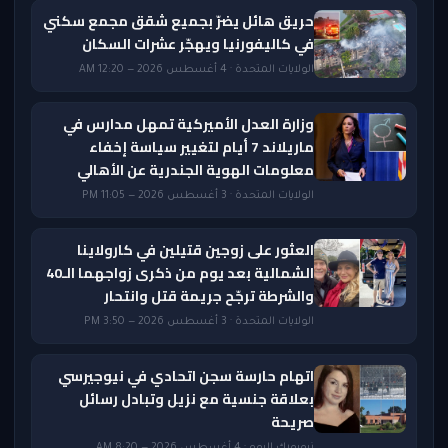
حريق هائل يضرّ بجميع شقق مجمع سكني
في كاليفورنيا ويهجّر عشرات السكان
الولايات المتحدة · 4 أغسطس 2026 — 12:20 AM
وزارة العدل الأميركية تمهل مدارس في
ماريلاند 7 أيام لتغيير سياسة إخفاء
معلومات الهوية الجندرية عن الأهالي
الولايات المتحدة · 3 أغسطس 2026 — 11:05 PM
العثور على زوجين قتيلين في كارولاينا
الشمالية بعد يوم من ذكرى زواجهما الـ40
والشرطة ترجّح جريمة قتل وانتحار
الولايات المتحدة · 3 أغسطس 2026 — 3:50 PM
اتهام حارسة سجن اتحادي في نيوجيرسي
بعلاقة جنسية مع نزيل وتبادل رسائل
صريحة
نيويورك اليوم · 4 أغسطس 2026 — 8:20 AM