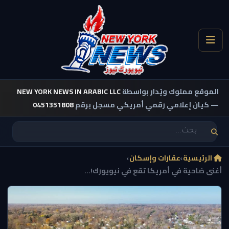
الموقع مملوك ويُدار بواسطة
NEW YORK NEWS IN ARABIC LLC
— كيان إعلامي رقمي أمريكي مسجل برقم
0451351808
الرئيسية
›
عقارات وإسكان
›
أغنى ضاحية في أمريكا تقع في نيويورك!...