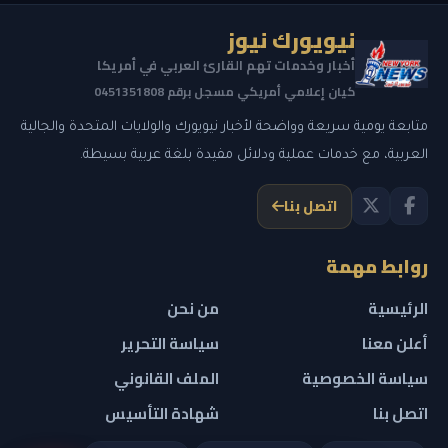
نيويورك نيوز
أخبار وخدمات تهم القارئ العربي في أمريكا
كيان إعلامي أمريكي مسجل برقم 0451351808
متابعة يومية سريعة وواضحة لأخبار نيويورك والولايات المتحدة والجالية
العربية، مع خدمات عملية ودلائل مفيدة بلغة عربية بسيطة.
اتصل بنا
روابط مهمة
الرئيسية
من نحن
أعلن معنا
سياسة التحرير
سياسة الخصوصية
الملف القانوني
اتصل بنا
شهادة التأسيس