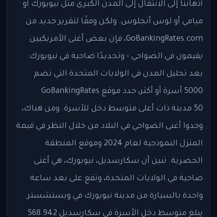
أذهاننا إلى الانتقال إلى المدن الكبرى مثل نيويورك أو
ميامي أو لوس أنجلوس. ولكن وفقًا لتقرير جديد من
GoBankingRates.com، فإن بعض أغنى الأمريكيين
يقيمون في الضواحي - وتحديدًا ضاحية في نيويورك.
بعد تحليل المدن في الولايات المتحدة التي تضم
5000 أسرة أو أكثر، حدد موقع GoBankingRates
50مدينة ذات أعلى متوسط ​​دخل للأسرة. ومن هناك،
وجدوا أغنى الضواحي في البلاد من خلال النظر في قيمة
المنزل النموذجية لعام 2024 وموقع المنطقة
الحضرية. تبين أن سكارسديل، نيويورك، هي أغنى
ضاحية في الولايات المتحدة، وتقع على بعد ساعة
واحدة بالسيارة من مدينة نيويورك في ويستشستر.
يبلغ متوسط ​​دخل الأسرة في سكارسديل 568.942