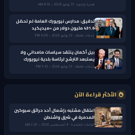
هجرة ولجوء · 31 يوليو 2026 — 8:19 AM
تدقيق: مدارس نيويورك العامة لم تحصّل
431.6 مليون دولار من «ميديكيد
خدمات تهمك · 23 يوليو 2026 — 9:06 PM
بيل أكمان ينتقد سياسات مامداني ولا
يستبعد الترشح لرئاسة بلدية نيويورك
خدمات تهمك · 23 يوليو 2026 — 5:35 PM
الأكثر قراءة الآن
اعتقال مشتبه بإشعال أحد حرائق سبوكين
المدمرة في شرق واشنطن
الولايات المتحدة · 4 أغسطس 2026 — 2:20 AM