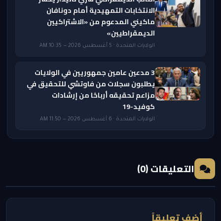
الانتخابات التمهيدية أمام دونافان
ماكيني المدعوم من «الاشتراكيين
الديمقراطيين»
الولايات المتحدة · 5 أغسطس 2026 — 10:35 AM
3 مدعين عامين جمهوريين في الولايات
يطلبون سجلات من فاوتشي للتحقيق في
مزاعم تحقيقه أرباحًا من إرشادات
كوفيد-19
الولايات المتحدة · 6 أغسطس 2026 — 11:50 AM
التعليقات (0)
أضف تعليقاً