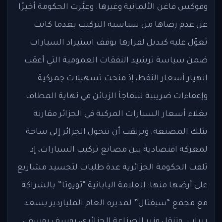
وفوكس فاغن الألمانية وغيرها. وعبَّرت الحكومة أخيرًا
عن عدم رضاها من سياسية التركيب بعدما كانت
تعوّل عليه كبديل لقرارها بوقف استيراد السيارات
ضمن سياسة ترشيد النفقات العمومية التي أعقب
انهيار أسعار النفط، إذ منحت تسهيلات جمركية
وإعفاءات ضريبية ليتفاجأ الزبائن في نهاية المطاف
بغلاء أسعار السيارات المركبة في الجزائر مقارنة
بتلك المصنعة. ويرتقب أن تتحول الجزائر إلى ساحة
لمعركة اقتصادية بين مصانع تركيب السيارات، إذ
تلقت الحكومة الجزائرية عدة طلبات لتجسيد مشاريع
على أرضها منها: العلامة اليابانية “تويوتا” بالشراكة
مع مجمع “سيفتال” لمديره العام الملياردير يسعد
ربراب. وتنقل وزير الصناعة الجزائري، يوسف يوسفي