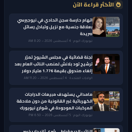
الأكثر قراءة الآن
اتهام حارسة سجن اتحادي في نيوجيرسي
بعلاقة جنسية مع نزيل وتبادل رسائل
صريحة
نيويورك اليوم · 4 أغسطس 2026 — 8:20 AM
لجنة قضائية في مجلس الشيوخ تمرّر
ترشيح تود بلانش لمنصب النائب العام بعد
إلغاء صندوق بقيمة 1.776 مليار دولار
الولايات المتحدة · 4 أغسطس 2026 — 11:20 AM
مامداني يستهدف مبيعات الدراجات
الكهربائية غير القانونية من دون ملاحقة
المركبات الموجودة في شوارع نيويورك
نيويورك اليوم · 5 أغسطس 2026 — 6:50 PM
النائب الديمقراطي شري ثانيدار يخسر