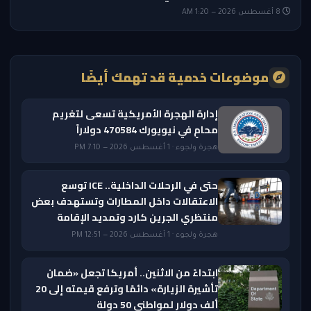
8 أغسطس 2026 — 1:20 AM
موضوعات خدمية قد تهمك أيضًا
إدارة الهجرة الأمريكية تسعى لتغريم
محامٍ في نيويورك 470584 دولاراً
هجرة ولجوء · 1 أغسطس 2026 — 7:10 PM
حتى في الرحلات الداخلية.. ICE توسع
الاعتقالات داخل المطارات وتستهدف بعض
منتظري الجرين كارد وتمديد الإقامة
هجرة ولجوء · 1 أغسطس 2026 — 12:51 PM
ابتداءً من الاثنين.. أمريكا تجعل «ضمان
تأشيرة الزيارة» دائمًا وترفع قيمته إلى 20
ألف دولار لمواطني 50 دولة