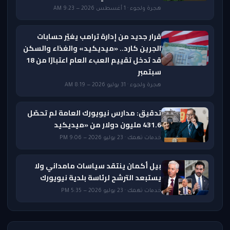
هجرة ولجوء · 1 أغسطس 2026 — 9:23 AM
قرار جديد من إدارة ترامب يغيّر حسابات
الجرين كارد.. «ميديكيد» والغذاء والسكن
قد تدخل تقييم العبء العام اعتبارًا من 18
سبتمبر
هجرة ولجوء · 31 يوليو 2026 — 8:19 AM
تدقيق: مدارس نيويورك العامة لم تحصّل
431.6 مليون دولار من «ميديكيد
خدمات تهمك · 23 يوليو 2026 — 9:06 PM
بيل أكمان ينتقد سياسات مامداني ولا
يستبعد الترشح لرئاسة بلدية نيويورك
خدمات تهمك · 23 يوليو 2026 — 5:35 PM