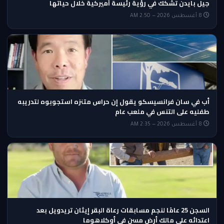
جيل بايدن تشكك في رؤية رئيسة أميركية خلال حياتها
8 أغسطس 2026 — 2:50 AM
أب في سان فرانسيسكو يقول إن حراس متنزه استجوبوه لتدريبه
طفليه على التنس في ملعب عام
8 أغسطس 2026 — 2:35 AM
السجن 25 عامًا لنجم مسابقات رعاة البقر إيثان تريدويل بعد
اعتدائه على مالك أرض مسن في أوكلاهوما