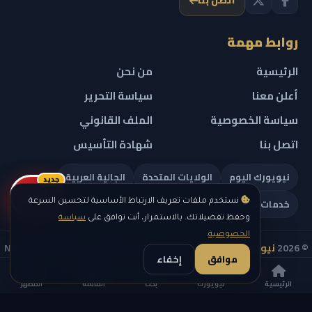
اتصل بنا
روابط مهمة
الرئيسية
من نحن
أعلن معنا
سياسة التحرير
سياسة الخصوصية
الملف القانوني
اتصل بنا
شهادة التأسيس
نيويورك اليوم
الولايات المتحدة
الجالية العربية
جديد
ريلز
خدمات تهمك
نستخدم ملفات تعريف الارتباط الأساسية لتحسين السرعة
وحفظ تفضيلاتك. بالاستمرار، أنت توافق على
سياسة
الخصوصية
.
© 2026
نيويورك نيوز
— جميع الحقوق محفوظة — NEW YORK NEWS
موافق
إخفاء
IN ARABIC LLC — رقم التسجيل 0451351808
الرئيسية
نيويورك
بحث
القائمة
المظهر